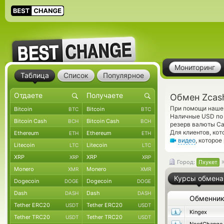
Мониторинг
Таблица
Список
Популярное
Обмен Zcash
При помощи нашег
Bitcoin
Bitcoin
BTC
BTC
Наличные USD по 
Bitcoin Cash
Bitcoin Cash
BCH
BCH
резерв валюты Ca
Для клиентов, ко
Ethereum
Ethereum
ETH
ETH
видео
, которо
Litecoin
Litecoin
LTC
LTC
XRP
XRP
XRP
XRP
Город:
Пхукет
Monero
Monero
XMR
XMR
Курсы обмена
Dogecoin
Dogecoin
DOGE
DOGE
Dash
Dash
DASH
DASH
Обменни
Tether ERC20
Tether ERC20
USDT
USDT
Kingex
Tether TRC20
Tether TRC20
USDT
USDT