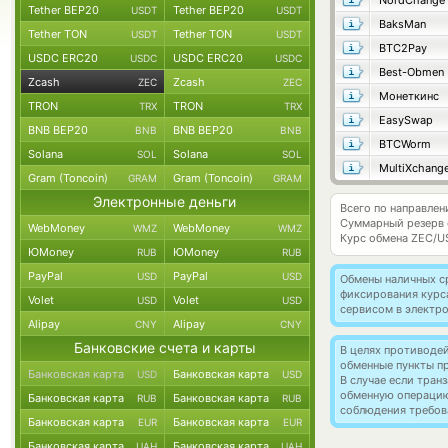
NordChange
Tether BEP20
Tether BEP20
USDT
USDT
BaksMan
Tether TON
Tether TON
USDT
USDT
BTC2Pay
USDC ERC20
USDC ERC20
USDC
USDC
Best-Obmen
Zcash
Zcash
ZEC
ZEC
Монеткинс
TRON
TRON
TRX
TRX
EasySwap
BNB BEP20
BNB BEP20
BNB
BNB
BTCWorm
Solana
Solana
SOL
SOL
MultiXchang
Gram (Toncoin)
Gram (Toncoin)
GRAM
GRAM
Электронные деньги
Всего по направлен
Суммарный резерв
WebMoney
WebMoney
WMZ
WMZ
Курс обмена
ZEC/U
ЮMoney
ЮMoney
RUB
RUB
PayPal
PayPal
USD
USD
Обмены наличных с
фиксирования курс
Volet
Volet
USD
USD
сервисом в электр
Alipay
Alipay
CNY
CNY
Банковские счета и карты
В целях противоде
обменные пункты п
Банковская карта
Банковская карта
USD
USD
В случае если тра
обменную операци
Банковская карта
Банковская карта
RUB
RUB
соблюдения требов
Банковская карта
Банковская карта
EUR
EUR
Банковская карта
Банковская карта
UAH
UAH