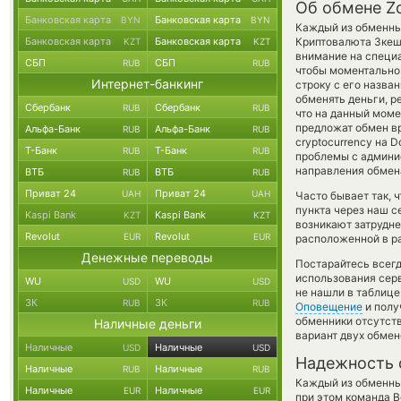
Об обмене Zc
Банковская карта
Банковская карта
BYN
BYN
Каждый из обменных
Банковская карта
Банковская карта
Криптовалюта Зке
KZT
KZT
внимание на специа
СБП
СБП
RUB
RUB
чтобы моментально 
Интернет-банкинг
строку с его назва
обменять деньги, р
Сбербанк
Сбербанк
RUB
RUB
что на данный мом
предложат обмен вр
Альфа-Банк
Альфа-Банк
RUB
RUB
cryptocurrency на 
Т-Банк
Т-Банк
RUB
RUB
проблемы с админис
направления обмен
ВТБ
ВТБ
RUB
RUB
Приват 24
Приват 24
UAH
UAH
Часто бывает так, 
пункта через наш с
Kaspi Bank
Kaspi Bank
KZT
KZT
возникают затрудне
Revolut
Revolut
EUR
EUR
расположенной в ра
Денежные переводы
Постарайтесь всег
использования серв
WU
WU
USD
USD
не нашли в таблице
ЗК
ЗК
RUB
RUB
Оповещение
и полу
обменники отсутств
Наличные деньги
вариант двух обмен
Наличные
Наличные
USD
USD
Надежность 
Наличные
Наличные
RUB
RUB
Каждый из обменны
Наличные
Наличные
EUR
EUR
при этом команда 