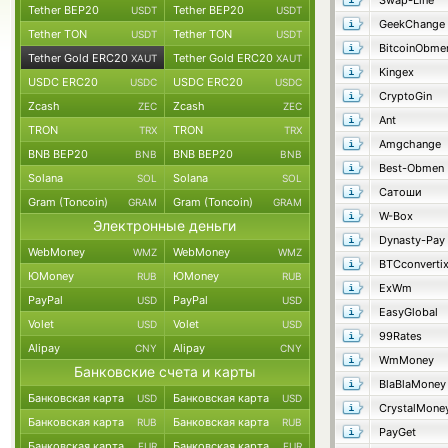
Swap-Line
Tether BEP20
Tether BEP20
USDT
USDT
GeekChange
Tether TON
Tether TON
USDT
USDT
Tether Gold ERC20
Tether Gold ERC20
XAUT
XAUT
Kingex
USDC ERC20
USDC ERC20
USDC
USDC
CryptoGin
Zcash
Zcash
ZEC
ZEC
Ant
TRON
TRON
TRX
TRX
Amgchange
BNB BEP20
BNB BEP20
BNB
BNB
Best-Obmen
Solana
Solana
SOL
SOL
Сатоши
Gram (Toncoin)
Gram (Toncoin)
GRAM
GRAM
W-Box
Электронные деньги
Dynasty-Pay
WebMoney
WebMoney
WMZ
WMZ
BTCconverti
ЮMoney
ЮMoney
RUB
RUB
ExWm
PayPal
PayPal
USD
USD
EasyGlobal
Volet
Volet
USD
USD
99Rates
Alipay
Alipay
CNY
CNY
WmMoney
Банковские счета и карты
BlaBlaMoney
Банковская карта
Банковская карта
USD
USD
CrystalMone
Банковская карта
Банковская карта
RUB
RUB
PayGet
Банковская карта
Банковская карта
EUR
EUR