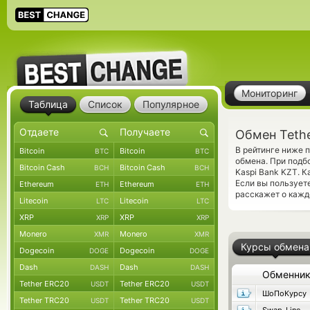
Мониторинг
Таблица
Список
Популярное
Обмен Tethe
В рейтинге ниже 
Bitcoin
Bitcoin
BTC
BTC
обмена. При подб
Bitcoin Cash
Bitcoin Cash
BCH
BCH
Kaspi Bank KZT. 
Если вы пользует
Ethereum
Ethereum
ETH
ETH
расскажет о кажд
Litecoin
Litecoin
LTC
LTC
XRP
XRP
XRP
XRP
Monero
Monero
XMR
XMR
Курсы обмена
Dogecoin
Dogecoin
DOGE
DOGE
Dash
Dash
DASH
DASH
Обменни
Tether ERC20
Tether ERC20
USDT
USDT
ШоПоКурсу
Tether TRC20
Tether TRC20
USDT
USDT