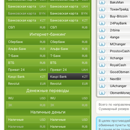
BaksMan
Банковская карта
Банковская карта
UAH
UAH
ТокенТрейд
Банковская карта
Банковская карта
BYN
BYN
Buy-Bitcoin
Банковская карта
Банковская карта
KZT
KZT
24PayBank
СБП
СБП
RUB
RUB
2rbina
Интернет-банкинг
4ange
Сбербанк
Сбербанк
RUB
RUB
MChanger
Альфа-Банк
Альфа-Банк
RUB
RUB
ProstovCash
Т-Банк
Т-Банк
RUB
RUB
Xchange
ВТБ
ВТБ
RUB
RUB
RoyalCash
Приват 24
Приват 24
UAH
UAH
GoodObmen
Kaspi Bank
Kaspi Bank
KZT
KZT
NextBit
Revolut
Revolut
EUR
EUR
UAchanger
Денежные переводы
ObmenMone
WU
WU
USD
USD
Всего по направлен
ЗК
ЗК
RUB
RUB
Суммарный резерв
Наличные деньги
Наличные
Наличные
USD
USD
В целях противоде
обменные пункты п
Наличные
Наличные
RUB
RUB
В случае если тра