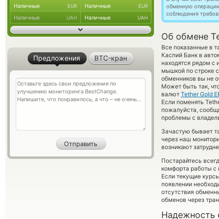
Наличные
Наличные
EUR
EUR
обменную операци
соблюдения требов
Наличные
Наличные
UAH
UAH
Об обмене Te
Все показанные в т
Каспий Банк в авто
Предложения
BTC-кран
находятся рядом с 
мышкой по строке с
обменников вы не о
Может быть так, чт
валют
Tether Gold 
Если поменять Tethe
пожалуйста, сообщ
проблемы с владель
Зачастую бывает т
через наш монитори
возникают затрудне
Постарайтесь всег
комфорта работы с 
Если текущие курсы
появлении необходи
отсутствия обменн
обменов через тра
Надежность 