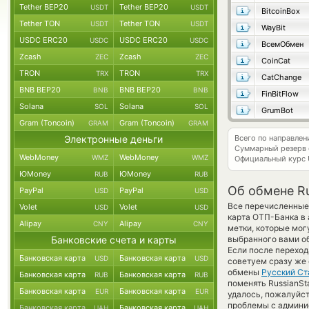
Tether BEP20
Tether BEP20
USDT
USDT
BitcoinBox
Tether TON
Tether TON
USDT
USDT
WayBit
USDC ERC20
USDC ERC20
USDC
USDC
ВсемОбмен
Zcash
Zcash
ZEC
ZEC
CoinCat
TRON
TRON
TRX
TRX
CatChange
BNB BEP20
BNB BEP20
BNB
BNB
FinBitFlow
Solana
Solana
SOL
SOL
GrumBot
Gram (Toncoin)
Gram (Toncoin)
GRAM
GRAM
Электронные деньги
Всего по направле
Суммарный резерв
WebMoney
WebMoney
WMZ
WMZ
Официальный курс
ЮMoney
ЮMoney
RUB
RUB
Об обмене R
PayPal
PayPal
USD
USD
Все перечисленные
Volet
Volet
USD
USD
карта ОТП-Банка в
Alipay
Alipay
CNY
CNY
метки, которые мог
Банковские счета и карты
выбранного вами об
Если после переход
Банковская карта
Банковская карта
USD
USD
советуем сразу же 
обмены
Русский Ст
Банковская карта
Банковская карта
RUB
RUB
поменять RussianSt
Банковская карта
Банковская карта
EUR
EUR
удалось, пожалуйст
проблемы с админис
Банковская карта
Банковская карта
UAH
UAH