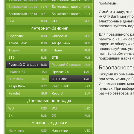
проблемы.
Банковская карта
Банковская карта
BYN
BYN
Имейте в виду, что
Банковская карта
Банковская карта
KZT
KZT
→
OTPBank могут бы
СБП
СБП
электронные деньги
RUB
RUB
воспользуйтесь под
Интернет-банкинг
Для правильного ра
Сбербанк
Сбербанк
RUB
RUB
работы с нашим сер
Альфа-Банк
Альфа-Банк
RUB
RUB
вдруг не обнаружил
воспользуйтесь ус
Т-Банк
Т-Банк
RUB
RUB
mail. Если обменны
ВТБ
ВТБ
RUB
RUB
подходящий вариан
Русский Стандарт
Русский Стандарт
RUB
RUB
Безопасност
Приват 24
Приват 24
UAH
UAH
Каждый из обменны
при этом команда 
OTP Bank
OTP Bank
UAH
UAH
Использование мон
Kaspi Bank
Kaspi Bank
KZT
KZT
пунктах. При выбор
размер резервов и 
Revolut
Revolut
EUR
EUR
Денежные переводы
WU
WU
USD
USD
ЗК
ЗК
RUB
RUB
Наличные деньги
Наличные
Наличные
USD
USD