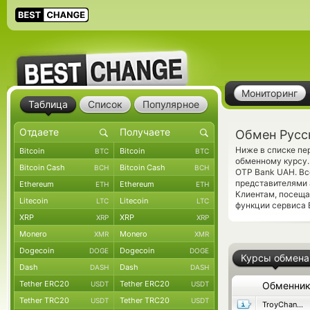
Мониторинг
Таблица
Список
Популярное
Обмен Русс
Ниже в списке пе
Bitcoin
Bitcoin
BTC
BTC
обменному курсу.
Bitcoin Cash
Bitcoin Cash
BCH
BCH
OTP Bank UAH. Вс
представителями
Ethereum
Ethereum
ETH
ETH
Клиентам, посещ
Litecoin
Litecoin
LTC
LTC
функции сервиса 
XRP
XRP
XRP
XRP
Monero
Monero
XMR
XMR
Dogecoin
Dogecoin
DOGE
DOGE
Курсы обмена
Dash
Dash
DASH
DASH
Tether ERC20
Tether ERC20
USDT
USDT
Обменни
Tether TRC20
Tether TRC20
USDT
USDT
TroyChange