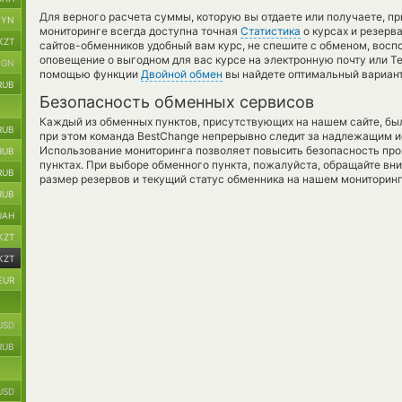
Для верного расчета суммы, которую вы отдаете или получаете, п
BYN
мониторинге всегда доступна точная
Статистика
о курсах и резерва
KZT
сайтов-обменников удобный вам курс, не спешите с обменом, восп
оповещение о выгодном для вас курсе на электронную почту или Te
BGN
помощью функции
Двойной обмен
вы найдете оптимальный вариант
RUB
Безопасность обменных сервисов
Каждый из обменных пунктов, присутствующих на нашем сайте, бы
RUB
при этом команда BestChange непрерывно следит за надлежащим и
Использование мониторинга позволяет повысить безопасность пр
RUB
пунктах. При выборе обменного пункта, пожалуйста, обращайте вн
RUB
размер резервов и текущий статус обменника на нашем мониторинг
RUB
UAH
KZT
KZT
EUR
USD
RUB
USD