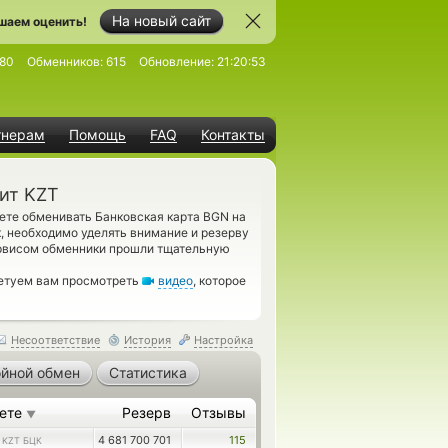
На новый сайт
шаем оценить!
80
Обменников:
615
Обновление:
21:20:53
тнерам
Помощь
FAQ
Контакты
ит KZT
ете обменивать Банковская карта BGN на
, необходимо уделять внимание и резерву
ервисом обменники прошли тщательную
ветуем вам просмотреть
видео
, которое
Несоответствие
История
Настройка
йной обмен
Статистика
аете
Резерв
Отзывы
▼
7
4 681 700 701
115
KZT БЦК