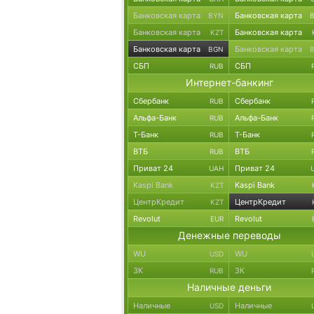
Банковская карта
Банковская карта
BYN
Банковская карта
Банковская карта
KZT
Банковская карта
Банковская карта
BGN
СБП
СБП
RUB
Интернет-банкинг
Сбербанк
Сбербанк
RUB
Альфа-Банк
Альфа-Банк
RUB
Т-Банк
Т-Банк
RUB
ВТБ
ВТБ
RUB
Приват 24
Приват 24
UAH
Kaspi Bank
Kaspi Bank
KZT
ЦентрКредит
ЦентрКредит
KZT
Revolut
Revolut
EUR
Денежные переводы
WU
WU
USD
ЗК
ЗК
RUB
Наличные деньги
Наличные
Наличные
USD