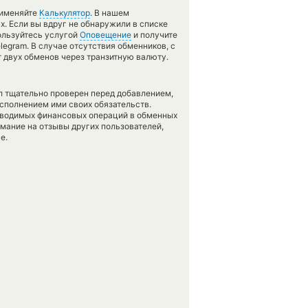
рименяйте
Калькулятор
. В нашем
х. Если вы вдруг не обнаружили в списке
ользуйтесь услугой
Оповещение
и получите
legram. В случае отсутствия обменников, с
 двух обменов через транзитную валюту.
л тщательно проверен перед добавлением,
сполнением ими своих обязательств.
оводимых финансовых операций в обменных
имание на отзывы других пользователей,
е.