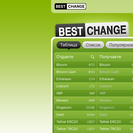
Таблица
Список
Популярно
Bitcoin
Bitcoin
BTC
Bitcoin Cash
Bitcoin Cash
BCH
Ethereum
Ethereum
ETH
Litecoin
Litecoin
LTC
XRP
XRP
XRP
Monero
Monero
XMR
Dogecoin
Dogecoin
DOGE
D
Dash
Dash
DASH
D
Tether ERC20
Tether ERC20
USDT
U
Tether TRC20
Tether TRC20
USDT
U