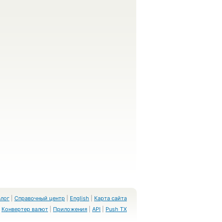
Блог
|
Справочный центр
|
English
|
Карта сайта
Конвертер валют
|
Приложения
|
API
|
Push TX