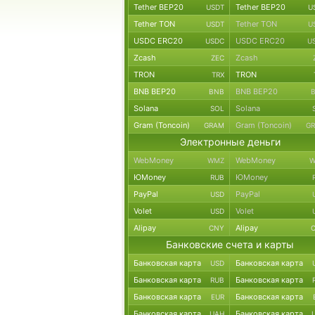
Tether BEP20
Tether BEP20
USDT
U
Tether TON
Tether TON
USDT
U
USDC ERC20
USDC ERC20
USDC
U
Zcash
Zcash
ZEC
TRON
TRON
TRX
BNB BEP20
BNB BEP20
BNB
Solana
Solana
SOL
Gram (Toncoin)
Gram (Toncoin)
GRAM
G
Электронные деньги
WebMoney
WebMoney
WMZ
W
ЮMoney
ЮMoney
RUB
PayPal
PayPal
USD
Volet
Volet
USD
Alipay
Alipay
CNY
Банковские счета и карты
Банковская карта
Банковская карта
USD
Банковская карта
Банковская карта
RUB
Банковская карта
Банковская карта
EUR
Банковская карта
Банковская карта
UAH