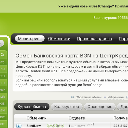
Уже видели новый BestChange? Пригла
Всего курсов:
10556
Мониторинг
Обменники
Проверка адреса
Пар
е
Обмен Банковская карта BGN на ЦентрКред
Мы представляем вам листинг пунктов обмена, в которых вы мож
BTC
ЦентрКредит KZT по наилучшим курсам в сети. Выбирая обменник
BCH
валюты CenterCredit KZT. Все предложенные нашим Интернет-с
проверку.
ETH
Если вы решили воспользоваться нашими услугами впервые, со
LTC
подробно расскажет о каждой функции BestChange.
XRP
XMR
Обратный обмен
Избранное
OGE
Курсы обмена
Калькулятор
Оповещение
Дво
ASH
SDT
Обменник
Отдаете
Получ
SDT
от 42
SendNow
1
225.213
BGN Карта