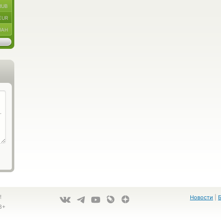
RUB
EUR
UAH
!
Новости
|
8+