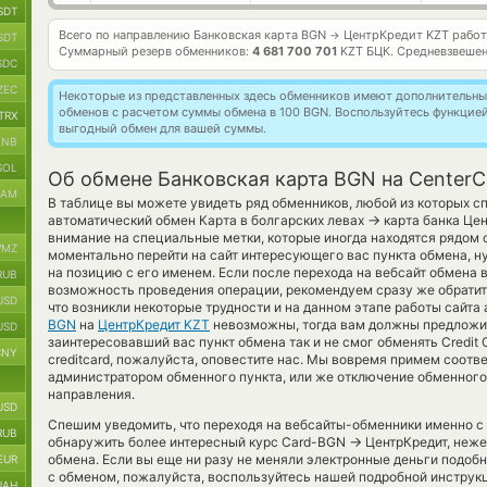
SDT
Всего по направлению Банковская карта BGN
ЦентрКредит KZT рабо
→
SDT
Суммарный резерв обменников:
4 681 700 701
KZT БЦК.
Средневзвешен
SDC
ZEC
Некоторые из представленных здесь обменников имеют дополнительные
обменов с расчетом суммы обмена в 100 BGN. Воспользуйтесь функцие
TRX
выгодный обмен для вашей суммы.
BNB
SOL
Об обмене Банковская карта BGN на CenterC
RAM
В таблице вы можете увидеть ряд обменников, любой из которых с
→
автоматический обмен Карта в болгарских левах
карта банка Цен
внимание на специальные метки, которые иногда находятся рядом с
MZ
моментально перейти на сайт интересующего вас пункта обмена, н
на позицию с его именем. Если после перехода на вебсайт обмена
RUB
возможность проведения операции, рекомендуем сразу же обратить
USD
что возникли некоторые трудности и на данном этапе работы сайт
BGN
на
ЦентрКредит KZT
невозможны, тогда вам должны предложит
USD
заинтересовавший вас пункт обмена так и не смог обменять Credit Car
CNY
creditcard, пожалуйста, оповестите нас. Мы вовремя примем соот
администратором обменного пункта, или же отключение обменного 
направления.
USD
Спешим уведомить, что переходя на вебсайты-обменники именно с
RUB
→
обнаружить более интересный курс Card-BGN
ЦентрКредит, неже
обмена. Если вы еще ни разу не меняли электронные деньги подоб
EUR
с обменом, пожалуйста, воспользуйтесь нашей подробной инструкц
UAH