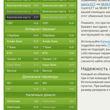
обменника. Возможн
карта KZT
на
NEAR P
Банковская карта
Банковская карта
UAH
UAH
Card KZT на NEAR P
Банковская карта
Банковская карта
BYN
BYN
вашей помощью мы 
этот обменный пунк
Банковская карта
Банковская карта
KZT
KZT
Помните, что при п
СБП
СБП
RUB
RUB
бывают выгоднее, ч
Интернет-банкинг
электронных денег 
инструкцией по сер
Сбербанк
Сбербанк
RUB
RUB
Альфа-Банк
Альфа-Банк
Используйте
Кальк
RUB
RUB
подробно изучить
С
Т-Банк
Т-Банк
RUB
RUB
вам не подходят, 
ВТБ
ВТБ
собственные параме
RUB
RUB
интересующий курс 
Приват 24
Приват 24
UAH
UAH
сможете найти опти
Kaspi Bank
Kaspi Bank
KZT
KZT
Надежность 
Revolut
Revolut
EUR
EUR
Каждый из обменны
Денежные переводы
при этом команда 
Использование мон
WU
WU
USD
USD
пунктах. При выбор
ЗК
ЗК
RUB
RUB
размер резервов и 
Наличные деньги
Наличные
Наличные
USD
USD
Наличные
Наличные
RUB
RUB