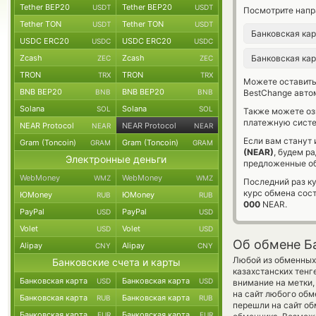
Tether BEP20
Tether BEP20
USDT
USDT
Посмотрите напр
Tether TON
Tether TON
USDT
USDT
Банковская ка
USDC ERC20
USDC ERC20
USDC
USDC
Zcash
Zcash
Банковская ка
ZEC
ZEC
TRON
TRON
TRX
TRX
Можете оставит
BNB BEP20
BNB BEP20
BNB
BNB
BestChange авто
Solana
Solana
SOL
SOL
Также можете о
платежную систе
NEAR Protocol
NEAR Protocol
NEAR
NEAR
Если вам станут
Gram (Toncoin)
Gram (Toncoin)
GRAM
GRAM
(NEAR)
, будем р
Электронные деньги
предложенные об
WebMoney
WebMoney
WMZ
WMZ
Последний раз к
курс обмена сос
ЮMoney
ЮMoney
RUB
RUB
000
NEAR.
PayPal
PayPal
USD
USD
Volet
Volet
USD
USD
Об обмене Ба
Alipay
Alipay
CNY
CNY
Любой из обменных 
Банковские счета и карты
казахстанских тенг
Банковская карта
Банковская карта
USD
USD
внимание на метки,
на сайт любого обм
Банковская карта
Банковская карта
RUB
RUB
перешли на сайт об
Банковская карта
Банковская карта
EUR
EUR