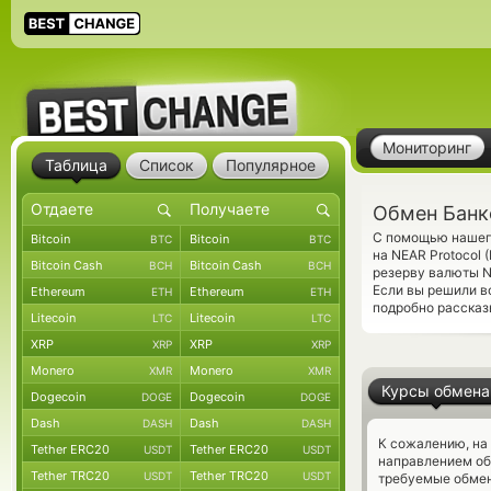
Мониторинг
Таблица
Список
Популярное
Обмен Банко
С помощью нашего
Bitcoin
Bitcoin
BTC
BTC
на NEAR Protocol
Bitcoin Cash
Bitcoin Cash
BCH
BCH
резерву валюты N
Если вы решили в
Ethereum
Ethereum
ETH
ETH
подробно рассказ
Litecoin
Litecoin
LTC
LTC
XRP
XRP
XRP
XRP
Monero
Monero
XMR
XMR
Курсы обмена
Dogecoin
Dogecoin
DOGE
DOGE
Dash
Dash
DASH
DASH
К сожалению, на
Tether ERC20
Tether ERC20
USDT
USDT
направлением об
Tether TRC20
Tether TRC20
USDT
USDT
требуемые обмен