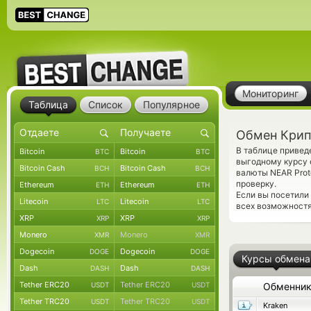
Мониторинг
Таблица
Список
Популярное
Обмен Крип
В таблице приве
Bitcoin
Bitcoin
BTC
BTC
выгодному курсу 
Bitcoin Cash
Bitcoin Cash
BCH
BCH
валюты NEAR Prot
проверку.
Ethereum
Ethereum
ETH
ETH
Если вы посетили
Litecoin
Litecoin
LTC
LTC
всех возможностя
XRP
XRP
XRP
XRP
Monero
Monero
XMR
XMR
Dogecoin
Dogecoin
DOGE
DOGE
Курсы обмена
Dash
Dash
DASH
DASH
Tether ERC20
Tether ERC20
USDT
USDT
Обменни
Tether TRC20
Tether TRC20
USDT
USDT
Kraken