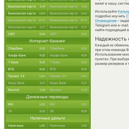
визит в нашу систе
Банковская карта
Банковская карта
EUR
EUR
Используйте
Кальк
Банковская карта
Банковская карта
UAH
UAH
подробно изучить
С
Банковская карта
Банковская карта
BYN
BYN
Оповещение
– зада
Telegram или e-mai
Банковская карта
Банковская карта
KZT
KZT
найти подходящий в
СБП
СБП
RUB
RUB
Надежность 
Интернет-банкинг
Каждый из обменны
Сбербанк
Сбербанк
RUB
RUB
при этом команда 
Использование мон
Альфа-Банк
Альфа-Банк
RUB
RUB
пунктах. При выбор
Т-Банк
Т-Банк
RUB
RUB
размер резервов и 
ВТБ
ВТБ
RUB
RUB
Приват 24
Приват 24
UAH
UAH
Kaspi Bank
Kaspi Bank
KZT
KZT
Revolut
Revolut
EUR
EUR
Денежные переводы
WU
WU
USD
USD
ЗК
ЗК
RUB
RUB
Наличные деньги
Наличные
Наличные
USD
USD