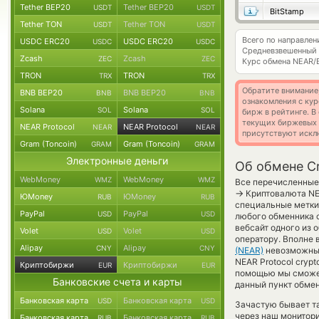
Tether BEP20
Tether BEP20
USDT
USDT
BitStamp
Tether TON
Tether TON
USDT
USDT
Всего по направле
USDC ERC20
USDC ERC20
USDC
USDC
Средневзвешенный 
Zcash
Zcash
ZEC
ZEC
Курс обмена
NEAR/
TRON
TRON
TRX
TRX
Обратите внимание
BNB BEP20
BNB BEP20
BNB
BNB
ознакомления с кур
Solana
Solana
SOL
SOL
бирж в рейтинге. В
текущих биржевых ц
NEAR Protocol
NEAR Protocol
NEAR
NEAR
присутствуют искл
Gram (Toncoin)
Gram (Toncoin)
GRAM
GRAM
Электронные деньги
Об обмене Cr
WebMoney
WebMoney
WMZ
WMZ
Все перечисленные
→
Криптовалюта NE
ЮMoney
ЮMoney
RUB
RUB
специальные метки,
PayPal
PayPal
USD
USD
любого обменника с
вебсайт одного из 
Volet
Volet
USD
USD
оператору. Вполне 
Alipay
Alipay
CNY
CNY
(NEAR)
невозможны 
NEAR Protocol cryp
Криптобиржи
Криптобиржи
EUR
EUR
помощью мы сможем
Банковские счета и карты
данный пункт обмен
Банковская карта
Банковская карта
USD
USD
Зачастую бывает т
через наш монитори
Банковская карта
Банковская карта
RUB
RUB