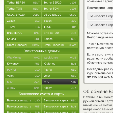
обменные сервис
Tether BEP20
Tether BEP20
USDT
USDT
Посмотрите напр
Tether TON
Tether TON
USDT
USDT
USDC ERC20
USDC ERC20
USDC
USDC
Банковская ка
Zcash
Zcash
ZEC
ZEC
Банковская ка
TRON
TRON
TRX
TRX
BNB BEP20
BNB BEP20
BNB
BNB
Можете оставит
BestChange авто
Solana
Solana
SOL
SOL
Также можете о
Gram (Toncoin)
Gram (Toncoin)
GRAM
GRAM
платежную систе
Электронные деньги
Если вам станут
WebMoney
WebMoney
WMZ
WMZ
рады, если сооб
обменные пункты
ЮMoney
ЮMoney
RUB
RUB
Последний раз к
PayPal
PayPal
USD
USD
курс обмена сос
Volet
Volet
USD
USD
32 115 801
AZN M
M10
M10
AZN
AZN
Alipay
Alipay
CNY
CNY
Об обмене Б
Банковские счета и карты
В таблице вы может
Банковская карта
Банковская карта
USD
USD
ручной обмен Карта
внимание на метки,
Банковская карта
Банковская карта
RUB
RUB
выбранного вами об
Банковская карта
Банковская карта
EUR
EUR