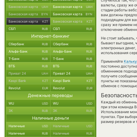
случилось так, что
валюты, сразу же о
Банковская карта
Банковская карта
UAH
UAH
стадии работы веб
Банковская карта
Банковская карта
BYN
BYN
вам должны предлож
подходящем для вас
Банковская карта
Банковская карта
KZT
KZT
сразу же примем н
СБП
СБП
RUB
RUB
отключение обменно
Интернет-банкинг
Не стоит забывать,
бывают выгоднее, ч
Сбербанк
Сбербанк
RUB
RUB
электронных денег,
Альфа-Банк
Альфа-Банк
RUB
RUB
использования сер
Т-Банк
Т-Банк
RUB
RUB
Применяйте
Кальку
ВТБ
ВТБ
постоянно доступн
RUB
RUB
обменников подходя
Приват 24
Приват 24
UAH
UAH
получите сообщение
Kaspi Bank
Kaspi Bank
пункты не показаны
KZT
KZT
обменов с помощью
Revolut
Revolut
EUR
EUR
Безопасност
Денежные переводы
Каждый из обменны
WU
WU
USD
USD
при этом команда 
ЗК
ЗК
RUB
RUB
Использование мон
пунктах. При выбор
Наличные деньги
размер резервов и 
Наличные
Наличные
USD
USD
Наличные
Наличные
RUB
RUB