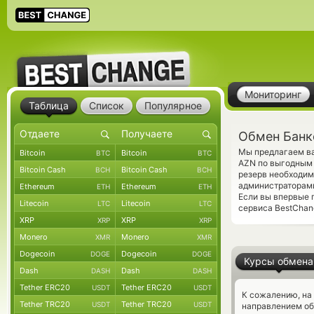
Мониторинг
Таблица
Список
Популярное
Обмен Банк
Мы предлагаем ва
Bitcoin
Bitcoin
BTC
BTC
AZN по выгодным 
Bitcoin Cash
Bitcoin Cash
BCH
BCH
резерв необходим
администраторам
Ethereum
Ethereum
ETH
ETH
Если вы впервые 
Litecoin
Litecoin
LTC
LTC
сервиса BestChang
XRP
XRP
XRP
XRP
Monero
Monero
XMR
XMR
Dogecoin
Dogecoin
DOGE
DOGE
Курсы обмена
Dash
Dash
DASH
DASH
Tether ERC20
Tether ERC20
USDT
USDT
К сожалению, на
Tether TRC20
Tether TRC20
USDT
USDT
направлением об