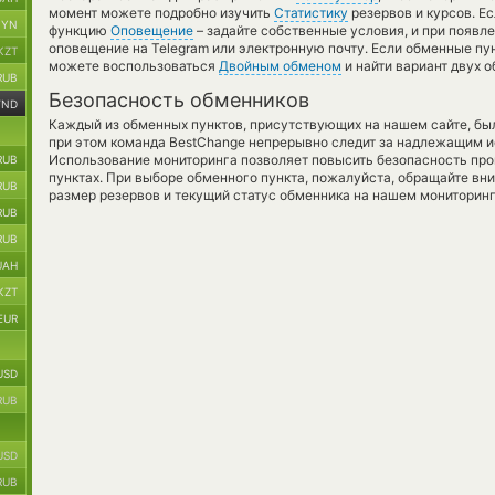
момент можете подробно изучить
Статистику
резервов и курсов. Ес
BYN
функцию
Оповещение
– задайте собственные условия, и при появл
оповещение на Telegram или электронную почту. Если обменные пун
KZT
можете воспользоваться
Двойным обменом
и найти вариант двух 
RUB
Безопасность обменников
VND
Каждый из обменных пунктов, присутствующих на нашем сайте, бы
при этом команда BestChange непрерывно следит за надлежащим и
Использование мониторинга позволяет повысить безопасность пр
RUB
пунктах. При выборе обменного пункта, пожалуйста, обращайте вн
RUB
размер резервов и текущий статус обменника на нашем мониторинг
RUB
RUB
UAH
KZT
EUR
USD
RUB
USD
RUB