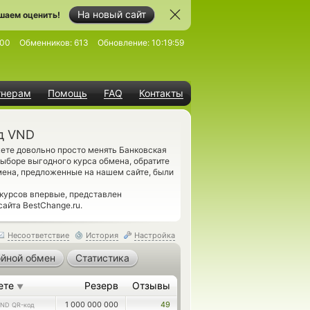
На новый сайт
шаем оценить!
200
Обменников:
613
Обновление:
10:19:59
тнерам
Помощь
FAQ
Контакты
д VND
ете довольно просто менять Банковская
ыборе выгодного курса обмена, обратите
мена, предложенные на нашем сайте, были
курсов впервые, представлен
айта BestChange.ru.
Несоответствие
История
Настройка
йной обмен
Статистика
ете
Резерв
Отзывы
▼
1 000 000 000
49
ND QR-код