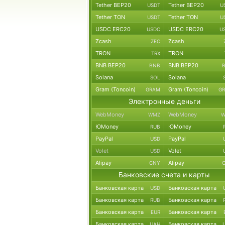
Tether BEP20
Tether BEP20
USDT
U
Tether TON
Tether TON
USDT
U
USDC ERC20
USDC ERC20
USDC
U
Zcash
Zcash
ZEC
TRON
TRON
TRX
BNB BEP20
BNB BEP20
BNB
Solana
Solana
SOL
Gram (Toncoin)
Gram (Toncoin)
GRAM
G
Электронные деньги
WebMoney
WebMoney
WMZ
W
ЮMoney
ЮMoney
RUB
PayPal
PayPal
USD
Volet
Volet
USD
Alipay
Alipay
CNY
Банковские счета и карты
Банковская карта
Банковская карта
USD
Банковская карта
Банковская карта
RUB
Банковская карта
Банковская карта
EUR
Банковская карта
Банковская карта
UAH