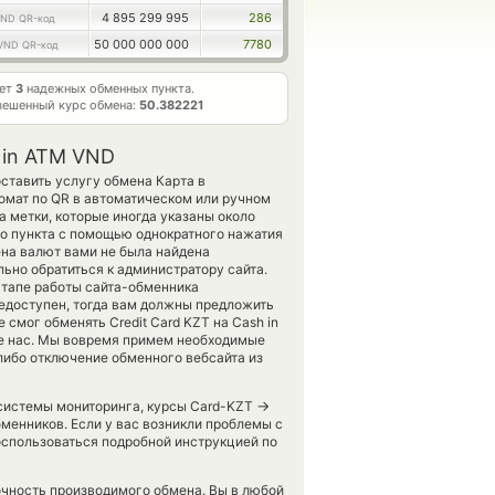
4 895 299 995
286
ND QR-код
50 000 000 000
7780
VND QR-код
ает
3
надежных обменных пункта.
вешенный курс обмена:
50.382221
 in ATM VND
оставить услугу обмена Карта в
омат по QR в автоматическом или ручном
а метки, которые иногда указаны около
го пункта с помощью однократного нажатия
ена валют вами не была найдена
но обратиться к администратору сайта.
этапе работы сайта-обменника
едоступен, тогда вам должны предложить
смог обменять Credit Card KZT на Cash in
ите нас. Мы вовремя примем необходимые
либо отключение обменного вебсайта из
→
 системы мониторинга, курсы Card-KZT
менников. Если у вас возникли проблемы с
оспользоваться подробной инструкцией по
точность производимого обмена. Вы в любой