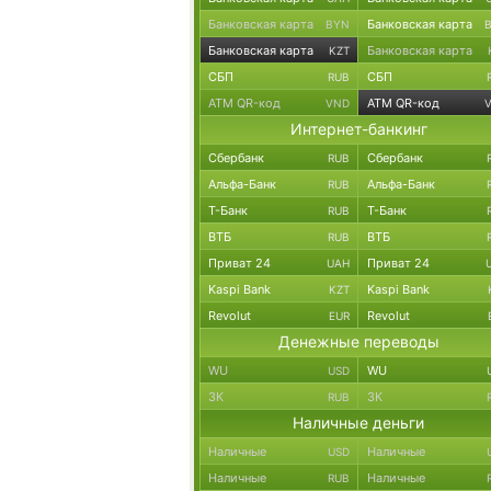
Банковская карта
Банковская карта
BYN
Банковская карта
Банковская карта
KZT
СБП
СБП
RUB
ATM QR-код
ATM QR-код
VND
Интернет-банкинг
Сбербанк
Сбербанк
RUB
Альфа-Банк
Альфа-Банк
RUB
Т-Банк
Т-Банк
RUB
ВТБ
ВТБ
RUB
Приват 24
Приват 24
UAH
Kaspi Bank
Kaspi Bank
KZT
Revolut
Revolut
EUR
Денежные переводы
WU
WU
USD
ЗК
ЗК
RUB
Наличные деньги
Наличные
Наличные
USD
Наличные
Наличные
RUB