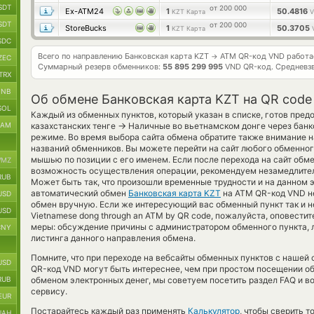
SDT
от 200 000
Ex-ATM24
1
50.4816
KZT Карта
V
SDT
от 200 000
StoreBucks
1
50.3705
KZT Карта
SDC
Всего по направлению Банковская карта KZT
ATM QR-код VND работ
→
ZEC
Суммарный резерв обменников:
55 895 299 995
VND QR-код.
Средневз
TRX
BNB
Об обмене Банковская карта KZT на QR code
SOL
Каждый из обменных пунктов, который указан в списке, готов пред
→
RAM
казахстанских тенге
Наличные во вьетнамском донге через банк
режиме. Во время выбора сайта обмена обратите также внимание н
названий обменников. Вы можете перейти на сайт любого обменно
мышью по позиции с его именем. Если после перехода на сайт обм
MZ
возможность осуществления операции, рекомендуем незамедлитель
RUB
Может быть так, что произошли временные трудности и на данном 
автоматический обмен
Банковская карта KZT
на ATM QR-код VND н
USD
обмен вручную. Если же интересующий вас обменный пункт так и не 
USD
Vietnamese dong through an ATM by QR code, пожалуйста, оповест
меры: обсуждение причины с администратором обменного пункта, 
CNY
листинга данного направления обмена.
Помните, что при переходе на вебсайты обменных пунктов с нашей
USD
QR-код VND могут быть интереснее, чем при простом посещении об
RUB
обменом электронных денег, мы советуем посетить раздел FAQ и в
сервису.
EUR
Постарайтесь каждый раз применять
Калькулятор
, чтобы сверить 
UAH