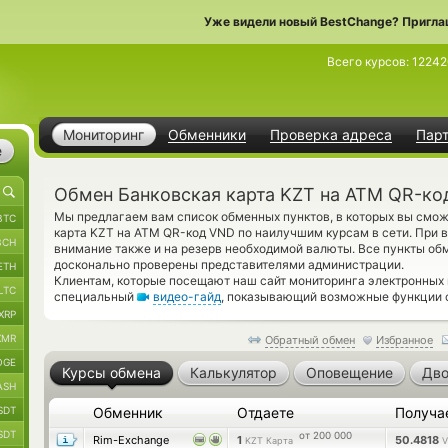
Уже видели новый BestChange? Пригла
Всего курсов:
1224
Мониторинг
Обменники
Проверка адреса
Пар
е
Обмен Банковская карта KZT на ATM QR-ко
Мы предлагаем вам список обменных пунктов, в которых вы смож
BTC
карта KZT на ATM QR-код VND по наилучшим курсам в сети. При в
BCH
внимание также и на резерв необходимой валюты. Все пункты об
досконально проверены представителями администрации.
ETH
Клиентам, которые посещают наш сайт мониторинга электронных 
LTC
специальный
видео-гайд
, показывающий возможные функции с
XRP
XMR
Обратный обмен
Избранное
OGE
Курсы обмена
Калькулятор
Оповещение
Дво
ASH
SDT
Обменник
Отдаете
Получа
SDT
от 200 000
Rim-Exchange
1
50.4818
KZT Карта
V