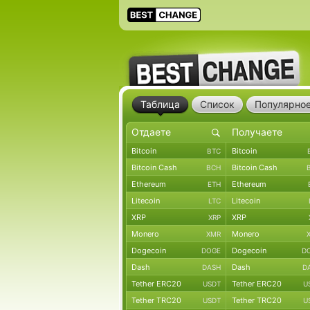
Таблица
Список
Популярно
Bitcoin
Bitcoin
BTC
Bitcoin Cash
Bitcoin Cash
BCH
Ethereum
Ethereum
ETH
Litecoin
Litecoin
LTC
XRP
XRP
XRP
Monero
Monero
XMR
Dogecoin
Dogecoin
DOGE
D
Dash
Dash
DASH
D
Tether ERC20
Tether ERC20
USDT
U
Tether TRC20
Tether TRC20
USDT
U