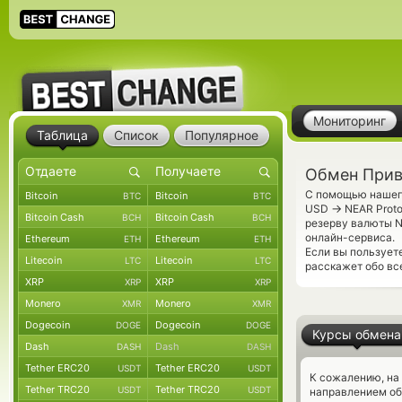
Мониторинг
Таблица
Список
Популярное
Обмен Прива
С помощью нашего
Bitcoin
Bitcoin
BTC
BTC
→
USD
NEAR Proto
Bitcoin Cash
Bitcoin Cash
BCH
BCH
резерву валюты N
онлайн-сервиса.
Ethereum
Ethereum
ETH
ETH
Если вы пользует
Litecoin
Litecoin
LTC
LTC
расскажет обо вс
XRP
XRP
XRP
XRP
Monero
Monero
XMR
XMR
Dogecoin
Dogecoin
DOGE
DOGE
Курсы обмена
Dash
Dash
DASH
DASH
Tether ERC20
Tether ERC20
USDT
USDT
К сожалению, на
Tether TRC20
Tether TRC20
USDT
USDT
направлением о