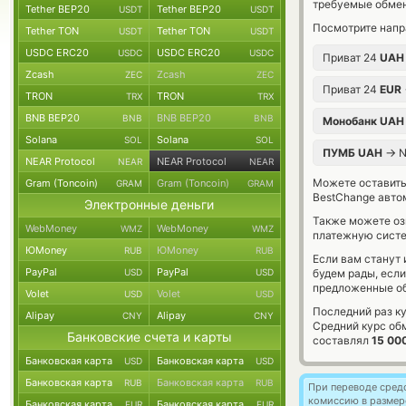
требуемые обмен
Tether BEP20
Tether BEP20
USDT
USDT
Посмотрите напр
Tether TON
Tether TON
USDT
USDT
USDC ERC20
USDC ERC20
USDC
USDC
Приват 24
UAH
Zcash
Zcash
ZEC
ZEC
Приват 24
EUR
TRON
TRON
TRX
TRX
BNB BEP20
BNB BEP20
BNB
BNB
Монобанк UAH
Solana
Solana
SOL
SOL
→
ПУМБ UAH
N
NEAR Protocol
NEAR Protocol
NEAR
NEAR
Можете оставит
Gram (Toncoin)
Gram (Toncoin)
GRAM
GRAM
BestChange авто
Электронные деньги
Также можете о
WebMoney
WebMoney
WMZ
WMZ
платежную систе
ЮMoney
ЮMoney
RUB
RUB
Если вам станут
PayPal
PayPal
USD
USD
будем рады, есл
предложенные об
Volet
Volet
USD
USD
Последний раз к
Alipay
Alipay
CNY
CNY
Средний курс об
Банковские счета и карты
составлял
15 00
Банковская карта
Банковская карта
USD
USD
Банковская карта
Банковская карта
RUB
RUB
При переводе средс
комиссию в размер
Банковская карта
Банковская карта
EUR
EUR