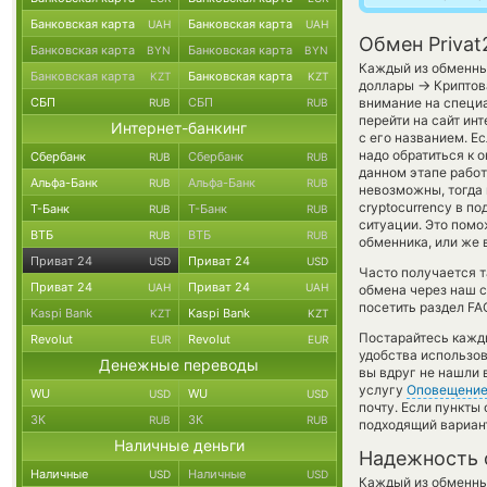
Банковская карта
Банковская карта
UAH
UAH
Обмен Privat
Банковская карта
Банковская карта
BYN
BYN
Каждый из обменных
Банковская карта
Банковская карта
KZT
KZT
→
доллары
Криптов
СБП
СБП
внимание на специа
RUB
RUB
перейти на сайт ин
Интернет-банкинг
с его названием. Е
надо обратиться к 
Сбербанк
Сбербанк
RUB
RUB
данном этапе рабо
Альфа-Банк
Альфа-Банк
RUB
RUB
невозможны, тогда 
cryptocurrency в п
Т-Банк
Т-Банк
RUB
RUB
ситуации. Это пом
ВТБ
ВТБ
RUB
RUB
обменника, или же 
Приват 24
Приват 24
USD
USD
Часто получается та
Приват 24
Приват 24
UAH
UAH
обмена через наш с
посетить раздел FA
Kaspi Bank
Kaspi Bank
KZT
KZT
Постарайтесь кажд
Revolut
Revolut
EUR
EUR
удобства использов
Денежные переводы
вы вдруг не нашли 
услугу
Оповещени
WU
WU
USD
USD
почту. Если пункты
ЗК
ЗК
RUB
RUB
подходящий вариан
Наличные деньги
Надежность 
Наличные
Наличные
USD
USD
Каждый из обменны