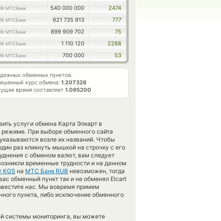
540 000 000
2474
UB МТСБанк
621 735 913
777
UB МТСБанк
899 909 702
75
UB МТСБанк
1 110 120
2288
UB МТСБанк
700 000
53
UB МТСБанк
дежных обменных пунктов.
ешенный курс обмена:
1.207326
кущее время составляет
1.065200
вить услуги обмена Карта Элкарт в
 режиме. При выборе обменного сайта
 указываются возле их названий. Чтобы
дин раз кликнуть мышкой на строчку с его
руднения с обменом валют, вам следует
 возникли временные трудности и на данном
т KGS
на
МТС Банк RUB
невозможен, тогда
с обменный пункт так и не обменял Elcart
оповестите нас. Мы вовремя примем
ного пункта, либо исключение обменного
ей системы мониторинга, вы можете