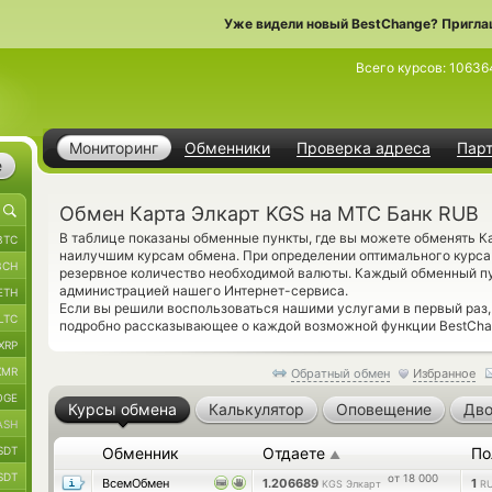
Уже видели новый BestChange? Пригла
Всего курсов:
10636
Мониторинг
Обменники
Проверка адреса
Пар
е
Обмен Карта Элкарт KGS на МТС Банк RUB
В таблице показаны обменные пункты, где вы можете обменять К
BTC
наилучшим курсам обмена. При определении оптимального курса
BCH
резервное количество необходимой валюты. Каждый обменный пу
администрацией нашего Интернет-сервиса.
ETH
Если вы решили воспользоваться нашими услугами в первый раз
LTC
подробно рассказывающее о каждой возможной функции BestChan
XRP
XMR
Обратный обмен
Избранное
OGE
Курсы обмена
Калькулятор
Оповещение
Дво
ASH
SDT
Обменник
Отдаете
По
▲
SDT
от 18 000
ВсемОбмен
1.206689
1
KGS Элкарт
R