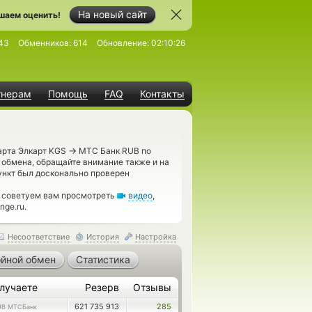
На новый сайт
шаем оценить!
43
Обменников:
614
Обновление:
02:10:26
тнерам
Помощь
FAQ
Контакты
→
арта Элкарт KGS
МТС Банк RUB по
 обмена, обращайте внимание также и на
нкт был досконально проверен
, советуем вам просмотреть
видео
,
ge.ru.
Несоответствие
История
Настройка
йной обмен
Статистика
лучаете
Резерв
Отзывы
621 735 913
285
UB МТСБанк