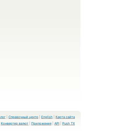
Блог
|
Справочный центр
|
English
|
Карта сайта
Конвертер валют
|
Приложения
|
API
|
Push TX