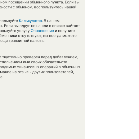
ном посещении обменного пункта. Если вы
удности с обменом, воспользуйтесь нашей
спользуйте
Калькулятор
. В нашем
х. Если вы вдруг не нашли в списке сайтов-
пользуйте услугу
Оповещение
и получите
 обменники отсутствуют, вы всегда можете
мощи транзитной валюты.
л тщательно проверен перед добавлением,
сполнением ими своих обязательств.
оводимых финансовых операций в обменных
имание на отзывы других пользователей,
е.