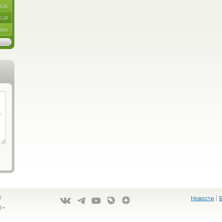
RUB
EUR
UAH
!
Новости
|
8+