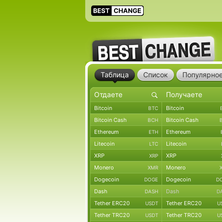
Таблица
Список
Популярно
Bitcoin
Bitcoin
BTC
Bitcoin Cash
Bitcoin Cash
BCH
Ethereum
Ethereum
ETH
Litecoin
Litecoin
LTC
XRP
XRP
XRP
Monero
Monero
XMR
Dogecoin
Dogecoin
DOGE
D
Dash
Dash
DASH
D
Tether ERC20
Tether ERC20
USDT
U
Tether TRC20
Tether TRC20
USDT
U