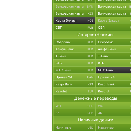
Банковская карта
Банковская карта
BYN
Банковская карта
Банковская карта
KZT
Карта Элкарт
Карта Элкарт
KGS
СБП
СБП
RUB
Интернет-банкинг
Сбербанк
Сбербанк
RUB
Альфа-Банк
Альфа-Банк
RUB
Т-Банк
Т-Банк
RUB
ВТБ
ВТБ
RUB
МТС Банк
МТС Банк
RUB
Приват 24
Приват 24
UAH
Kaspi Bank
Kaspi Bank
KZT
Revolut
Revolut
EUR
Денежные переводы
WU
WU
USD
ЗК
ЗК
RUB
Наличные деньги
Наличные
Наличные
USD