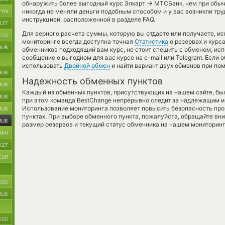
→
обнаружить более выгодный курс Элкарт
МТСБанк, чем при обыч
никогда не меняли деньги подобным способом и у вас возникли тр
BYN
инструкцией, расположенной в разделе FAQ.
KZT
Для верного расчета суммы, которую вы отдаете или получаете, и
KGS
мониторинге всегда доступна точная
Статистика
о резервах и курса
RUB
обменников подходящий вам курс, не стоит спешить с обменом, ис
сообщение о выгодном для вас курсе на e-mail или Telegram. Если
использовать
Двойной обмен
и найти вариант двух обменов при по
RUB
Надежность обменных пунктов
RUB
Каждый из обменных пунктов, присутствующих на нашем сайте, бы
RUB
при этом команда BestChange непрерывно следит за надлежащим и
Использование мониторинга позволяет повысить безопасность пр
RUB
пунктах. При выборе обменного пункта, пожалуйста, обращайте вн
RUB
размер резервов и текущий статус обменника на нашем мониторинг
UAH
KZT
EUR
USD
RUB
USD