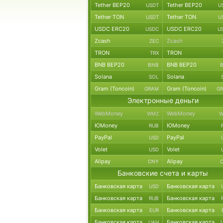
Tether BEP20
Tether BEP20
USDT
U
Tether TON
Tether TON
USDT
U
USDC ERC20
USDC ERC20
USDC
U
Zcash
Zcash
ZEC
TRON
TRON
TRX
BNB BEP20
BNB BEP20
BNB
Solana
Solana
SOL
Gram (Toncoin)
Gram (Toncoin)
GRAM
G
Электронные деньги
WebMoney
WebMoney
WMZ
W
ЮMoney
ЮMoney
RUB
PayPal
PayPal
USD
Volet
Volet
USD
Alipay
Alipay
CNY
Банковские счета и карты
Банковская карта
Банковская карта
USD
Банковская карта
Банковская карта
RUB
Банковская карта
Банковская карта
EUR
Банковская карта
Банковская карта
UAH