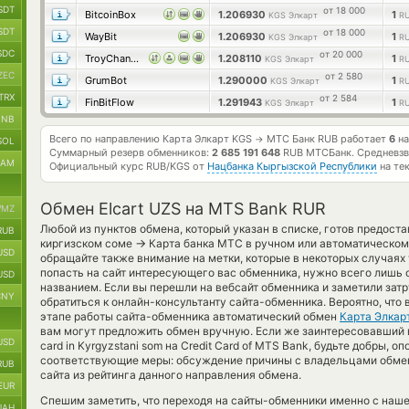
SDT
от 18 000
BitcoinBox
1.206930
1
KGS Элкарт
R
SDT
от 18 000
WayBit
1.206930
1
KGS Элкарт
R
SDC
от 20 000
TroyChange
1.208110
1
KGS Элкарт
R
ZEC
от 2 580
GrumBot
1.290000
1
KGS Элкарт
R
TRX
от 2 584
FinBitFlow
1.291943
1
KGS Элкарт
R
BNB
Всего по направлению Карта Элкарт KGS
МТС Банк RUB работает
6
на
→
SOL
Суммарный резерв обменников:
2 685 191 648
RUB МТСБанк.
Средневзв
RAM
Официальный курс
RUB/KGS
от
Нацбанка Кыргызской Республики
на те
Обмен Elcart UZS на MTS Bank RUR
MZ
Любой из пунктов обмена, который указан в списке, готов предоста
RUB
→
киргизском соме
Карта банка МТС в ручном или автоматическом
USD
обращайте также внимание на метки, которые в некоторых случаях
попасть на сайт интересующего вас обменника, нужно всего лишь о
USD
названием. Если вы перешли на вебсайт обменника и заметили зат
CNY
обратиться к онлайн-консультанту сайта-обменника. Вероятно, что
этапе работы сайта-обменника автоматический обмен
Карта Элкар
вам могут предложить обмен вручную. Если же заинтересовавший ва
USD
card in Kyrgyzstani som на Credit Card of MTS Bank, будьте добры, 
соответствующие меры: обсуждение причины с владельцами обмен
RUB
сайта из рейтинга данного направления обмена.
EUR
Спешим заметить, что переходя на сайты-обменники именно с наш
UAH