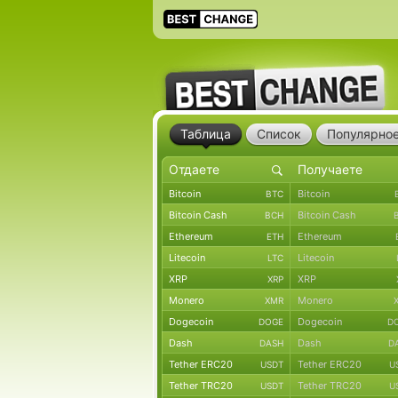
Таблица
Список
Популярно
Bitcoin
Bitcoin
BTC
Bitcoin Cash
Bitcoin Cash
BCH
Ethereum
Ethereum
ETH
Litecoin
Litecoin
LTC
XRP
XRP
XRP
Monero
Monero
XMR
Dogecoin
Dogecoin
DOGE
D
Dash
Dash
DASH
D
Tether ERC20
Tether ERC20
USDT
U
Tether TRC20
Tether TRC20
USDT
U