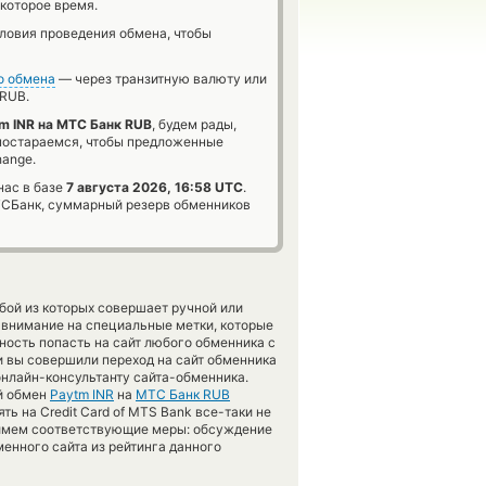
которое время.
словия проведения обмена, чтобы
о обмена
— через транзитную валюту или
RUB.
m INR на МТС Банк RUB
, будем рады,
 постараемся, чтобы предложенные
hange.
нас в базе
7 августа 2026, 16:58 UTC
.
Банк, суммарный резерв обменников
бой из которых совершает ручной или
 внимание на специальные метки, которые
ность попасть на сайт любого обменника с
и вы совершили переход на сайт обменника
онлайн-консультанту сайта-обменника.
й обмен
Paytm INR
на
МТС Банк RUB
ть на Credit Card of MTS Bank все-таки не
римем соответствующие меры: обсуждение
енного сайта из рейтинга данного