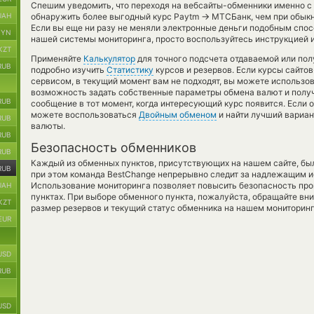
Спешим уведомить, что переходя на вебсайты-обменники именно с
→
UAH
обнаружить более выгодный курс Paytm
МТСБанк, чем при обыкн
Если вы еще ни разу не меняли электронные деньги подобным спо
BYN
нашей системы мониторинга, просто воспользуйтесь инструкцией и
KZT
Применяйте
Калькулятор
для точного подсчета отдаваемой или по
RUB
подробно изучить
Статистику
курсов и резервов. Если курсы сайт
сервисом, в текущий момент вам не подходят, вы можете использ
возможность задать собственные параметры обмена валют и получ
RUB
сообщение в тот момент, когда интересующий курс появится. Если 
можете воспользоваться
Двойным обменом
и найти лучший вариан
RUB
валюты.
RUB
Безопасность обменников
RUB
Каждый из обменных пунктов, присутствующих на нашем сайте, бы
RUB
при этом команда BestChange непрерывно следит за надлежащим и
Использование мониторинга позволяет повысить безопасность пр
UAH
пунктах. При выборе обменного пункта, пожалуйста, обращайте вн
KZT
размер резервов и текущий статус обменника на нашем мониторинг
EUR
USD
RUB
USD