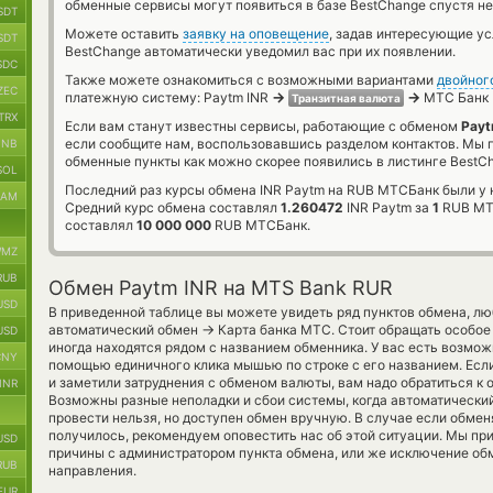
обменные сервисы могут появиться в базе BestChange спустя не
SDT
Можете оставить
заявку на оповещение
, задав интересующие у
SDT
BestChange автоматически уведомил вас при их появлении.
SDC
Также можете ознакомиться с возможными вариантами
двойног
ZEC
→
→
платежную систему: Paytm INR
МТС Банк 
Транзитная валюта
TRX
Если вам станут известны сервисы, работающие с обменом
Payt
если сообщите нам, воспользовавшись разделом контактов. Мы
BNB
обменные пункты как можно скорее появились в листинге BestC
SOL
Последний раз курсы обмена INR Paytm на RUB МТСБанк были у 
RAM
Средний курс обмена составлял
1.260472
INR Paytm за
1
RUB МТС
составлял
10 000 000
RUB МТСБанк.
MZ
RUB
Обмен Paytm INR на MTS Bank RUR
USD
В приведенной таблице вы можете увидеть ряд пунктов обмена, лю
→
автоматический обмен
Карта банка МТС. Стоит обращать особое
USD
иногда находятся рядом с названием обменника. У вас есть возмож
CNY
помощью единичного клика мышью по строке с его названием. Есл
и заметили затруднения с обменом валюты, вам надо обратиться к 
INR
Возможны разные неполадки и сбои системы, когда автоматически
провести нельзя, но доступен обмен вручную. В случае если обменя
получилось, рекомендуем оповестить нас об этой ситуации. Мы п
USD
причины с администратором пункта обмена, или же исключение обм
RUB
направления.
EUR