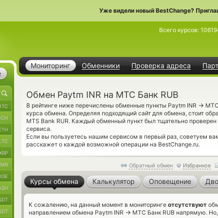
Уже видели новый BestChange? Пригла
Всего курсов:
10619
Мониторинг
Обменники
Проверка адреса
Пар
е
Обмен Paytm INR на МТС Банк RUB
→
В рейтинге ниже перечислены обменные пункты Paytm INR
МТС 
BTC
курса обмена. Определяя подходящий сайт для обмена, стоит обр
BCH
MTS Bank RUR. Каждый обменный пункт был тщательно проверен
сервиса.
ETH
Если вы пользуетесь нашим сервисом в первый раз, советуем в
LTC
расскажет о каждой возможной операции на BestChange.ru.
XRP
XMR
Обратный обмен
Избранное
OGE
Курсы обмена
Калькулятор
Оповещение
Дво
ASH
SDT
К сожалению, на данный момент в мониторинге
отсутствуют
обм
SDT
→
направлением обмена Paytm INR
МТС Банк RUB напрямую. Но, 