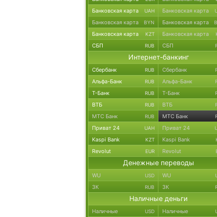
Банковская карта
Банковская карта
UAH
Банковская карта
Банковская карта
BYN
Банковская карта
Банковская карта
KZT
СБП
СБП
RUB
Интернет-банкинг
Сбербанк
Сбербанк
RUB
Альфа-Банк
Альфа-Банк
RUB
Т-Банк
Т-Банк
RUB
ВТБ
ВТБ
RUB
МТС Банк
МТС Банк
RUB
Приват 24
Приват 24
UAH
Kaspi Bank
Kaspi Bank
KZT
Revolut
Revolut
EUR
Денежные переводы
WU
WU
USD
ЗК
ЗК
RUB
Наличные деньги
Наличные
Наличные
USD