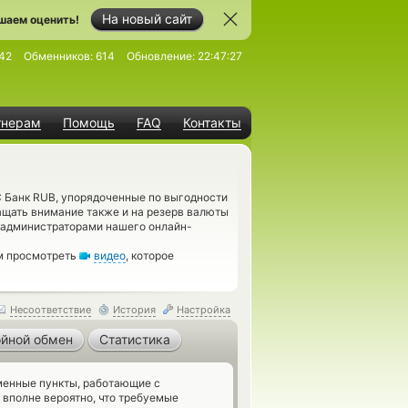
На новый сайт
шаем оценить!
42
Обменников:
614
Обновление:
22:47:27
тнерам
Помощь
FAQ
Контакты
Банк RUB, упорядоченные по выгодности
ащать внимание также и на резерв валюты
 администраторами нашего онлайн-
ам просмотреть
видео
, которое
Несоответствие
История
Настройка
йной обмен
Статистика
енные пункты, работающие с
вполне вероятно, что требуемые