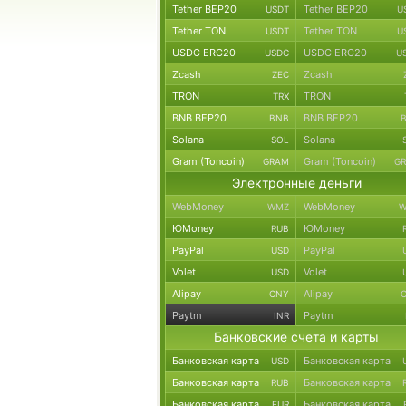
Tether BEP20
Tether BEP20
USDT
U
Tether TON
Tether TON
USDT
U
USDC ERC20
USDC ERC20
USDC
U
Zcash
Zcash
ZEC
TRON
TRON
TRX
BNB BEP20
BNB BEP20
BNB
Solana
Solana
SOL
Gram (Toncoin)
Gram (Toncoin)
GRAM
G
Электронные деньги
WebMoney
WebMoney
WMZ
W
ЮMoney
ЮMoney
RUB
PayPal
PayPal
USD
Volet
Volet
USD
Alipay
Alipay
CNY
Paytm
Paytm
INR
Банковские счета и карты
Банковская карта
Банковская карта
USD
Банковская карта
Банковская карта
RUB
Банковская карта
Банковская карта
EUR