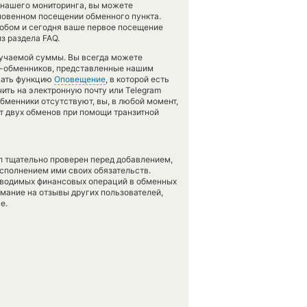
 нашего мониторинга, вы можете
овенном посещении обменного пункта.
собом и сегодня ваше первое посещение
з раздела FAQ.
лучаемой суммы. Вы всегда можете
ов-обменников, представленные нашим
овать функцию
Оповещение
, в которой есть
ить на электронную почту или Telegram
обменники отсутствуют, вы, в любой момент,
т двух обменов при помощи транзитной
л тщательно проверен перед добавлением,
сполнением ими своих обязательств.
оводимых финансовых операций в обменных
имание на отзывы других пользователей,
е.