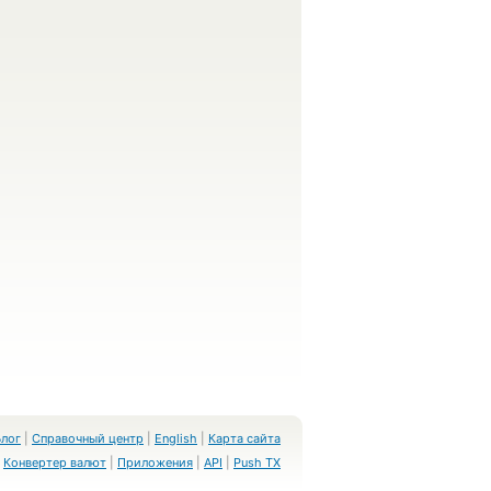
Блог
|
Справочный центр
|
English
|
Карта сайта
Конвертер валют
|
Приложения
|
API
|
Push TX