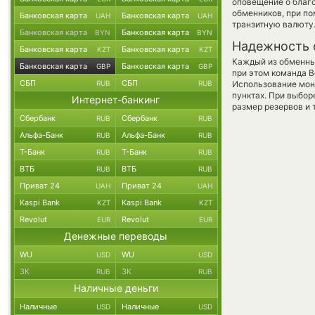
оповещение о благо
обменников, при п
Банковская карта
Банковская карта
UAH
UAH
транзитную валюту
Банковская карта
Банковская карта
BYN
BYN
Надежность 
Банковская карта
Банковская карта
KZT
KZT
Каждый из обменны
Банковская карта
Банковская карта
GBP
GBP
при этом команда 
СБП
СБП
RUB
RUB
Использование мон
пунктах. При выбор
Интернет-банкинг
размер резервов и 
Сбербанк
Сбербанк
RUB
RUB
Альфа-Банк
Альфа-Банк
RUB
RUB
Т-Банк
Т-Банк
RUB
RUB
ВТБ
ВТБ
RUB
RUB
Приват 24
Приват 24
UAH
UAH
Kaspi Bank
Kaspi Bank
KZT
KZT
Revolut
Revolut
EUR
EUR
Денежные переводы
WU
WU
USD
USD
ЗК
ЗК
RUB
RUB
Наличные деньги
Наличные
Наличные
USD
USD