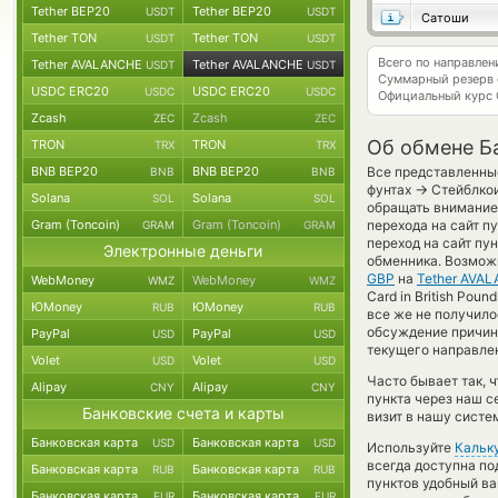
Tether BEP20
Tether BEP20
USDT
USDT
Сатоши
Tether TON
Tether TON
USDT
USDT
Всего по направле
Tether AVALANCHE
Tether AVALANCHE
USDT
USDT
Суммарный резерв
USDC ERC20
USDC ERC20
USDC
USDC
Официальный курс
Zcash
Zcash
ZEC
ZEC
Об обмене Б
TRON
TRON
TRX
TRX
BNB BEP20
BNB BEP20
Все представленные
BNB
BNB
→
фунтах
Стейблкои
Solana
Solana
SOL
SOL
обращать внимание 
Gram (Toncoin)
Gram (Toncoin)
перехода на сайт п
GRAM
GRAM
переход на сайт пу
Электронные деньги
обменника. Возмож
GBP
на
Tether AVA
WebMoney
WebMoney
WMZ
WMZ
Card in British Pou
ЮMoney
ЮMoney
RUB
RUB
все же не получило
обсуждение причины
PayPal
PayPal
USD
USD
текущего направле
Volet
Volet
USD
USD
Часто бывает так, 
Alipay
Alipay
CNY
CNY
пункта через наш с
Банковские счета и карты
визит в нашу систе
Банковская карта
Банковская карта
USD
USD
Используйте
Кальк
всегда доступна п
Банковская карта
Банковская карта
RUB
RUB
пунктов удобный ва
Банковская карта
Банковская карта
EUR
EUR