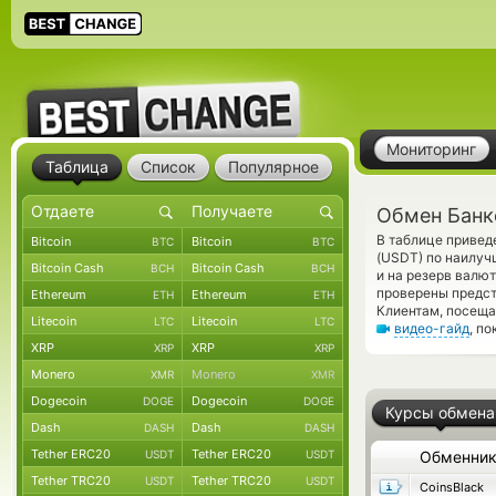
Мониторинг
Таблица
Список
Популярное
Обмен Банк
В таблице привед
Bitcoin
Bitcoin
BTC
BTC
(USDT) по наилуч
Bitcoin Cash
Bitcoin Cash
BCH
BCH
и на резерв валю
проверены предс
Ethereum
Ethereum
ETH
ETH
Клиентам, посеща
Litecoin
Litecoin
LTC
LTC
видео-гайд
, п
XRP
XRP
XRP
XRP
Monero
Monero
XMR
XMR
Dogecoin
Dogecoin
DOGE
DOGE
Курсы обмена
Dash
Dash
DASH
DASH
Tether ERC20
Tether ERC20
USDT
USDT
Обменни
Tether TRC20
Tether TRC20
USDT
USDT
CoinsBlack