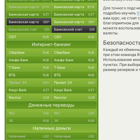
Банковская карта
Банковская карта
BYN
BYN
Для точного подсче
подробно изучить
С
Банковская карта
Банковская карта
KZT
KZT
вам курс, не стоит
Банковская карта
Банковская карта
GBP
GBP
благоприятном для в
можете воспользо
Банковский счет
Банковский счет
IDR
IDR
валюты.
СБП
СБП
RUB
RUB
Безопасност
Интернет-банкинг
Каждый из обменны
Сбербанк
Сбербанк
RUB
RUB
при этом команда 
Использование мон
Альфа-Банк
Альфа-Банк
RUB
RUB
пунктах. При выбор
Т-Банк
Т-Банк
RUB
RUB
размер резервов и 
ВТБ
ВТБ
RUB
RUB
Приват 24
Приват 24
UAH
UAH
Kaspi Bank
Kaspi Bank
KZT
KZT
Revolut
Revolut
EUR
EUR
Денежные переводы
WU
WU
USD
USD
ЗК
ЗК
RUB
RUB
Наличные деньги
Наличные
Наличные
USD
USD