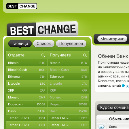
Мониторинг
Таблица
Список
Популярное
Обмен Банко
При помощи нашег
Bitcoin
Bitcoin
BTC
BTC
на Банковский сч
Bitcoin Cash
Bitcoin Cash
BCH
BCH
и резерву валюты
администрации на
Ethereum
Ethereum
ETH
ETH
Клиентам, которы
Litecoin
Litecoin
LTC
LTC
специальный
в
XRP
XRP
XRP
XRP
Monero
Monero
XMR
XMR
Dogecoin
Dogecoin
DOGE
DOGE
Курсы обмена
Dash
Dash
DASH
DASH
Tether ERC20
Tether ERC20
USDT
USDT
Обменни
Tether TRC20
Tether TRC20
USDT
USDT
Sona