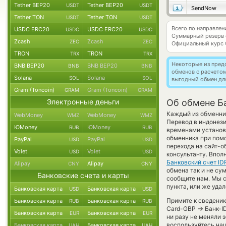
Tether BEP20
Tether BEP20
USDT
USDT
SendNow
Tether TON
Tether TON
USDT
USDT
Всего по направле
USDC ERC20
USDC ERC20
USDC
USDC
Суммарный резерв
Zcash
Zcash
ZEC
ZEC
Официальный курс
TRON
TRON
TRX
TRX
Некоторые из пред
BNB BEP20
BNB BEP20
BNB
BNB
обменов с расчето
Solana
Solana
SOL
SOL
выгодный обмен дл
Gram (Toncoin)
Gram (Toncoin)
GRAM
GRAM
Электронные деньги
Об обмене Ба
Каждый из обменник
WebMoney
WebMoney
WMZ
WMZ
Перевод в индонези
ЮMoney
ЮMoney
RUB
RUB
временами установл
обменника при помо
PayPal
PayPal
USD
USD
перехода на сайт-о
Volet
Volet
USD
USD
консультанту. Впол
Банковский счет ID
Alipay
Alipay
CNY
CNY
обмена так и не суме
Банковские счета и карты
сообщите нам. Мы 
пункта, или же уда
Банковская карта
Банковская карта
USD
USD
Примите к сведению
Банковская карта
Банковская карта
RUB
RUB
→
Card-GBP
Банк-ID
Банковская карта
Банковская карта
EUR
EUR
ни разу не меняли 
воспользуйтесь наш
Банковская карта
Банковская карта
UAH
UAH