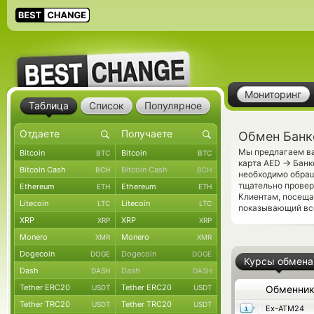
Мониторинг
Таблица
Список
Популярное
Обмен Банк
Мы предлагаем ва
Bitcoin
Bitcoin
BTC
BTC
→
карта AED
Банк
Bitcoin Cash
Bitcoin Cash
BCH
BCH
необходимо обращ
тщательно провер
Ethereum
Ethereum
ETH
ETH
Клиентам, посещ
Litecoin
Litecoin
LTC
LTC
показывающий все
XRP
XRP
XRP
XRP
Monero
Monero
XMR
XMR
Dogecoin
Dogecoin
DOGE
DOGE
Курсы обмена
Dash
Dash
DASH
DASH
Tether ERC20
Tether ERC20
USDT
USDT
Обменни
Tether TRC20
Tether TRC20
USDT
USDT
Ex-ATM24