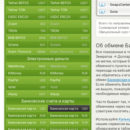
Tether BEP20
Tether BEP20
USDT
USDT
SwapsCenter
Tether TON
Tether TON
USDT
USDT
Sona
USDC ERC20
USDC ERC20
USDC
USDC
Всего по направле
Zcash
Zcash
ZEC
ZEC
Суммарный резерв
TRON
TRON
TRX
TRX
Официальный курс
BNB BEP20
BNB BEP20
BNB
BNB
Об обмене Ба
Solana
Solana
SOL
SOL
Gram (Toncoin)
Gram (Toncoin)
Все показанные в т
GRAM
GRAM
→
Эмиратов
Доллар
Электронные деньги
на метки, которые 
обменного пункта к
WebMoney
WebMoney
WMZ
WMZ
перехода на вебсай
ЮMoney
ЮMoney
RUB
RUB
же обратитесь к ег
обмен
Банковская 
PayPal
PayPal
USD
USD
Если обменять Bank 
Volet
Volet
USD
USD
не вышло, пожалуй
необходимые меры:
Alipay
Alipay
CNY
CNY
Банковские счета и карты
Часто бывает так, 
обменника через на
Банковская карта
Банковская карта
USD
USD
советуем посетить 
Банковская карта
Банковская карта
RUB
RUB
Используйте
Кальк
Банковская карта
Банковская карта
EUR
EUR
нашим сервисом вы,
обнаружили в табли
Банковская карта
Банковская карта
UAH
UAH