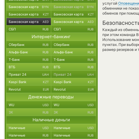
услугой
Оповещен
Банковская карта
Банковская карта
BYN
BYN
обменники не показ
обменов при помощ
Банковская карта
Банковская карта
KZT
KZT
Банковская карта
Банковская карта
Безопасност
AED
AED
СБП
СБП
RUB
RUB
Каждый из обменны
при этом команда 
Интернет-банкинг
Использование мон
пунктах. При выбор
Сбербанк
Сбербанк
RUB
RUB
размер резервов и 
Альфа-Банк
Альфа-Банк
RUB
RUB
Т-Банк
Т-Банк
RUB
RUB
ВТБ
ВТБ
RUB
RUB
Приват 24
Приват 24
UAH
UAH
Kaspi Bank
Kaspi Bank
KZT
KZT
Revolut
Revolut
EUR
EUR
Денежные переводы
WU
WU
USD
USD
ЗК
ЗК
RUB
RUB
Наличные деньги
Наличные
Наличные
USD
USD
Наличные
Наличные
RUB
RUB