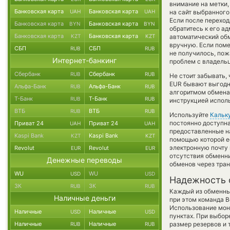
внимание на метки,
Банковская карта
Банковская карта
UAH
UAH
на сайт выбранного
Если после перехо
Банковская карта
Банковская карта
BYN
BYN
обратитесь к его а
Банковская карта
Банковская карта
KZT
KZT
автоматический о
вручную. Если поме
СБП
СБП
RUB
RUB
не получилось, пож
Интернет-банкинг
проблем с владельц
Сбербанк
Сбербанк
RUB
RUB
Не стоит забывать,
EUR бывают выгодне
Альфа-Банк
Альфа-Банк
RUB
RUB
алгоритмом обмена 
Т-Банк
Т-Банк
RUB
RUB
инструкцией испол
ВТБ
ВТБ
RUB
RUB
Используйте
Кальк
постоянно доступн
Приват 24
Приват 24
UAH
UAH
предоставленные н
Kaspi Bank
Kaspi Bank
KZT
KZT
помощью которой е
электронную почту 
Revolut
Revolut
EUR
EUR
отсутствия обменн
Денежные переводы
обменов через тра
WU
WU
USD
USD
Надежность 
ЗК
ЗК
RUB
RUB
Каждый из обменны
Наличные деньги
при этом команда 
Использование мон
Наличные
Наличные
USD
USD
пунктах. При выбор
Наличные
Наличные
размер резервов и 
RUB
RUB