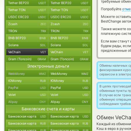
требуемые обмен
Tether BEP20
Tether BEP20
USDT
USDT
Попробуйте
отме
Tether TON
Tether TON
USDT
USDT
Можете оставит
USDC ERC20
USDC ERC20
USDC
USDC
BestChange авто
Zcash
Zcash
ZEC
ZEC
Также можете о
TRON
TRON
TRX
TRX
платежную систе
BNB BEP20
BNB BEP20
BNB
BNB
Если вам станут
Solana
Solana
SOL
SOL
будем рады, есл
предложенные об
VeChain
VeChain
VET
VET
Gram (Toncoin)
Gram (Toncoin)
GRAM
GRAM
Электронные деньги
Обмены наличных с
фиксирования курс
WebMoney
WebMoney
WMZ
WMZ
сервисом в электр
ЮMoney
ЮMoney
RUB
RUB
В целях противоде
PayPal
PayPal
USD
USD
обменные пункты п
Volet
Volet
USD
USD
В случае если тра
обменную операци
Alipay
Alipay
CNY
CNY
соблюдения требов
Банковские счета и карты
Банковская карта
Банковская карта
Обмен VeChai
USD
USD
Банковская карта
Банковская карта
RUB
RUB
Каждый из обменник
Кэш в евро в ручно
Банковская карта
Банковская карта
EUR
EUR