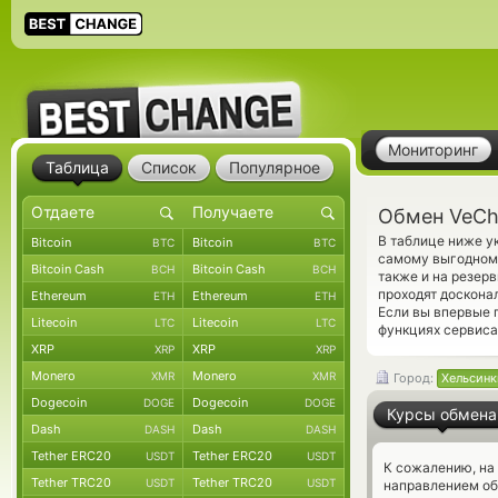
Мониторинг
Таблица
Список
Популярное
Обмен VeCh
В таблице ниже у
Bitcoin
Bitcoin
BTC
BTC
самому выгодному
Bitcoin Cash
Bitcoin Cash
BCH
BCH
также и на резер
проходят доскона
Ethereum
Ethereum
ETH
ETH
Если вы впервые 
Litecoin
Litecoin
LTC
LTC
функциях сервиса
XRP
XRP
XRP
XRP
Monero
Monero
XMR
XMR
Город:
Хельсинк
Dogecoin
Dogecoin
DOGE
DOGE
Курсы обмена
Dash
Dash
DASH
DASH
Tether ERC20
Tether ERC20
USDT
USDT
К сожалению, на
Tether TRC20
Tether TRC20
USDT
USDT
направлением об