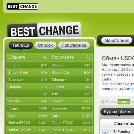
Мониторинг
Таблица
Список
Популярное
Обмен USDC
Мы представляем 
Bitcoin
Bitcoin
BTC
BTC
Наличные USD по 
Bitcoin Cash
Bitcoin Cash
BCH
BCH
также и резерву 
сайта.
Ethereum
Ethereum
ETH
ETH
Пользователям, к
Litecoin
Litecoin
LTC
LTC
специальный
в
XRP
XRP
XRP
XRP
Monero
Monero
XMR
XMR
Город:
Афины
Dogecoin
Dogecoin
DOGE
DOGE
Курсы обмена
Dash
Dash
DASH
DASH
Tether ERC20
Tether ERC20
USDT
USDT
Обменни
Tether TRC20
Tether TRC20
USDT
USDT
BitFlaming