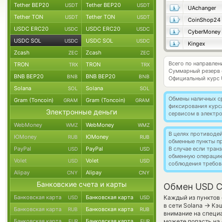
Tether BEP20
Tether BEP20
USDT
USDT
UAchanger
Tether TON
Tether TON
USDT
USDT
CoinShop24
USDC ERC20
USDC ERC20
USDC
USDC
CyberMoney
USDC SOL
USDC SOL
USDC
USDC
Kingex
Zcash
Zcash
ZEC
ZEC
Всего по направле
TRON
TRON
TRX
TRX
Суммарный резерв
BNB BEP20
BNB BEP20
BNB
BNB
Официальный курс
Solana
Solana
SOL
SOL
Обмены наличных с
Gram (Toncoin)
Gram (Toncoin)
GRAM
GRAM
фиксирования курс
Электронные деньги
сервисом в электр
WebMoney
WebMoney
WMZ
WMZ
В целях противоде
ЮMoney
ЮMoney
RUB
RUB
обменные пункты п
PayPal
PayPal
В случае если тра
USD
USD
обменную операци
Volet
Volet
USD
USD
соблюдения требов
Alipay
Alipay
CNY
CNY
Банковские счета и карты
Обмен USD C
Банковская карта
Банковская карта
Каждый из пунктов 
USD
USD
→
в сети Solana
Кэш
Банковская карта
Банковская карта
RUB
RUB
внимание на специ
Банковская карта
Банковская карта
можете попасть на
EUR
EUR