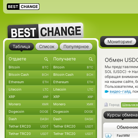
Мониторинг
Таблица
Список
Популярное
Обмен USDC
Мы представляем 
Bitcoin
Bitcoin
BTC
BTC
→
SOL (USDC)
Нал
Bitcoin Cash
Bitcoin Cash
BCH
BCH
обращая внимание
на нашем сайте, 
Ethereum
Ethereum
ETH
ETH
Пользователям, к
Litecoin
Litecoin
LTC
LTC
видео-гайд
, п
XRP
XRP
XRP
XRP
Monero
Monero
XMR
XMR
Город:
Шэньчжэ
Dogecoin
Dogecoin
DOGE
DOGE
Курсы обмена
Dash
Dash
DASH
DASH
Tether ERC20
Tether ERC20
USDT
USDT
Обменни
Tether TRC20
Tether TRC20
USDT
USDT
FastWM