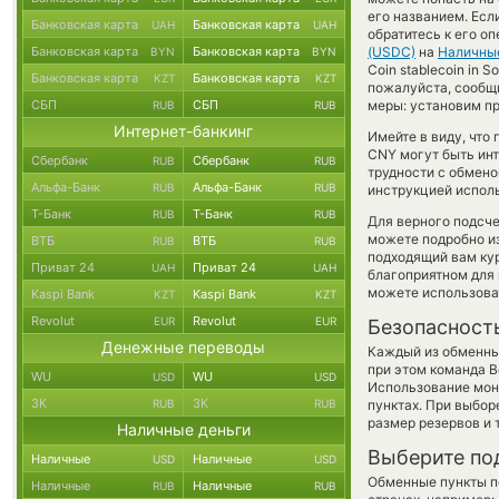
его названием. Есл
Банковская карта
Банковская карта
UAH
UAH
обратитесь к его о
Банковская карта
Банковская карта
(USDC)
на
Наличны
BYN
BYN
Coin stablecoin in 
Банковская карта
Банковская карта
KZT
KZT
пожалуйста, сообщ
СБП
СБП
меры: установим пр
RUB
RUB
Интернет-банкинг
Имейте в виду, что
CNY могут быть инт
Сбербанк
Сбербанк
RUB
RUB
трудности с обмено
Альфа-Банк
Альфа-Банк
RUB
RUB
инструкцией испол
Т-Банк
Т-Банк
RUB
RUB
Для верного подсче
можете подробно и
ВТБ
ВТБ
RUB
RUB
подходящий вам кур
Приват 24
Приват 24
UAH
UAH
благоприятном для 
можете использов
Kaspi Bank
Kaspi Bank
KZT
KZT
Revolut
Revolut
EUR
EUR
Безопасност
Денежные переводы
Каждый из обменны
при этом команда 
WU
WU
USD
USD
Использование мон
ЗК
ЗК
RUB
RUB
пунктах. При выбор
размер резервов и 
Наличные деньги
Выберите по
Наличные
Наличные
USD
USD
Обменные пункты по
Наличные
Наличные
RUB
RUB