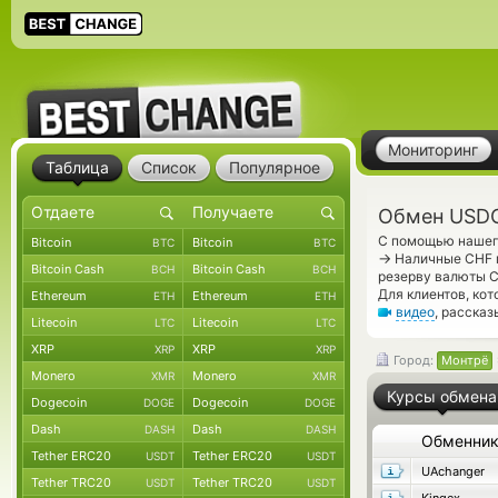
Мониторинг
Таблица
Список
Популярное
Обмен USDC
С помощью нашего
Bitcoin
Bitcoin
BTC
BTC
→
Наличные CHF п
Bitcoin Cash
Bitcoin Cash
BCH
BCH
резерву валюты C
Для клиентов, ко
Ethereum
Ethereum
ETH
ETH
видео
, расска
Litecoin
Litecoin
LTC
LTC
XRP
XRP
XRP
XRP
Город:
Монтрё
Monero
Monero
XMR
XMR
Курсы обмена
Dogecoin
Dogecoin
DOGE
DOGE
Dash
Dash
DASH
DASH
Обменни
Tether ERC20
Tether ERC20
USDT
USDT
UAchanger
Tether TRC20
Tether TRC20
USDT
USDT