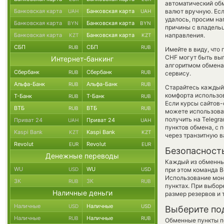
автоматический о
Банковская карта
Банковская карта
валют вручную. Если
UAH
UAH
удалось, просим н
Банковская карта
Банковская карта
BYN
BYN
причины с владельц
Банковская карта
Банковская карта
направления.
KZT
KZT
СБП
СБП
RUB
RUB
Имейте в виду, что
CHF могут быть выг
Интернет-банкинг
алгоритмом обмена 
Сбербанк
Сбербанк
RUB
RUB
сервису.
Альфа-Банк
Альфа-Банк
RUB
RUB
Старайтесь каждый
комфорта использов
Т-Банк
Т-Банк
RUB
RUB
Если курсы сайтов-
ВТБ
ВТБ
RUB
RUB
можете использова
получить на Telegra
Приват 24
Приват 24
UAH
UAH
пунктов обмена, с
Kaspi Bank
Kaspi Bank
KZT
KZT
через транзитную в
Revolut
Revolut
EUR
EUR
Безопасност
Денежные переводы
Каждый из обменны
WU
WU
USD
USD
при этом команда 
Использование мон
ЗК
ЗК
RUB
RUB
пунктах. При выбор
Наличные деньги
размер резервов и 
Наличные
Наличные
USD
USD
Выберите по
Наличные
Наличные
RUB
RUB
Обменные пункты по