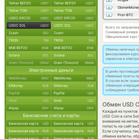
Kingex
Tether BEP20
Tether BEP20
USDT
USDT
ObmenMone
Tether TON
Tether TON
USDT
USDT
First-BTC
USDC ERC20
USDC ERC20
USDC
USDC
USDC SOL
USDC SOL
USDC
USDC
Всего по направле
Суммарный резерв
Zcash
Zcash
ZEC
ZEC
Официальный курс
TRON
TRON
TRX
TRX
BNB BEP20
BNB BEP20
BNB
BNB
Обмены наличных с
фиксирования курс
Solana
Solana
SOL
SOL
сервисом в электр
Gram (Toncoin)
Gram (Toncoin)
GRAM
GRAM
Электронные деньги
В целях противоде
обменные пункты п
WebMoney
WebMoney
WMZ
WMZ
В случае если тра
обменную операци
ЮMoney
ЮMoney
RUB
RUB
соблюдения требов
PayPal
PayPal
USD
USD
Volet
Volet
USD
USD
Обмен USD C
Alipay
Alipay
CNY
CNY
Каждый из пунктов 
Банковские счета и карты
USD Coin в сети So
внимание на метки,
Банковская карта
Банковская карта
USD
USD
попасть на сайт вы
Банковская карта
Банковская карта
Если случилось так
RUB
RUB
обмена валюты, обр
Банковская карта
Банковская карта
EUR
EUR