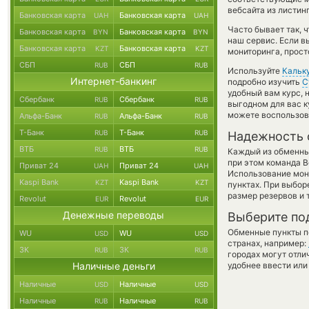
вебсайта из листин
Банковская карта
Банковская карта
UAH
UAH
Часто бывает так, 
Банковская карта
Банковская карта
BYN
BYN
наш сервис. Если в
Банковская карта
Банковская карта
KZT
KZT
мониторинга, прост
СБП
СБП
RUB
RUB
Используйте
Кальк
Интернет-банкинг
подробно изучить
С
удобный вам курс, 
Сбербанк
Сбербанк
RUB
RUB
выгодном для вас ку
можете воспользо
Альфа-Банк
Альфа-Банк
RUB
RUB
Т-Банк
Т-Банк
RUB
RUB
Надежность 
ВТБ
ВТБ
RUB
RUB
Каждый из обменны
при этом команда 
Приват 24
Приват 24
UAH
UAH
Использование мон
Kaspi Bank
Kaspi Bank
KZT
KZT
пунктах. При выбор
размер резервов и 
Revolut
Revolut
EUR
EUR
Денежные переводы
Выберите по
Обменные пункты по
WU
WU
USD
USD
странах, например:
ЗК
ЗК
RUB
RUB
городах могут отли
Наличные деньги
удобнее ввести или
Наличные
Наличные
USD
USD
Наличные
Наличные
RUB
RUB