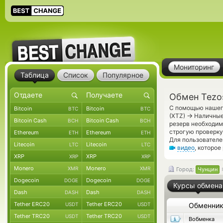
Мониторинг
Таблица
Список
Популярное
Обмен Tezo
С помощью нашего
Bitcoin
Bitcoin
BTC
BTC
→
(XTZ)
Наличные 
Bitcoin Cash
Bitcoin Cash
BCH
BCH
резерв необходи
строгую проверку
Ethereum
Ethereum
ETH
ETH
Для пользователе
Litecoin
Litecoin
LTC
LTC
видео
, которое
XRP
XRP
XRP
XRP
Monero
Monero
XMR
XMR
Город:
Чунцин
Dogecoin
Dogecoin
DOGE
DOGE
Курсы обмена
Dash
Dash
DASH
DASH
Tether ERC20
Tether ERC20
USDT
USDT
Обменни
Tether TRC20
Tether TRC20
USDT
USDT
Вобменка