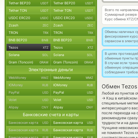
Tether BEP20
Tether BEP20
USDT
USDT
Всего по направлен
Tether TON
Tether TON
USDT
USDT
Суммарный резерв
USDC ERC20
USDC ERC20
USDC
USDC
Курс обмена
XTZ/C
Zcash
Zcash
ZEC
ZEC
Обмены наличных с
TRON
TRON
TRX
TRX
фиксирования курс
BNB BEP20
BNB BEP20
BNB
BNB
сервисом в электр
Tezos
Tezos
XTZ
XTZ
В целях противоде
Solana
Solana
SOL
SOL
обменные пункты п
Gram (Toncoin)
Gram (Toncoin)
GRAM
GRAM
В случае если тра
обменную операци
Электронные деньги
соблюдения требов
WebMoney
WebMoney
WMZ
WMZ
ЮMoney
ЮMoney
RUB
RUB
Обмен Tezos
PayPal
PayPal
USD
USD
Любой из пунктов о
→
Кэш в китайском
Volet
Volet
USD
USD
специальные метки,
Alipay
Alipay
CNY
CNY
интересующего вас 
после перехода на 
Банковские счета и карты
рекомендуем сразу 
Банковская карта
Банковская карта
трудности и на дан
USD
USD
Чунцине невозможны
Банковская карта
Банковская карта
RUB
RUB
не поменял Tezos c
Банковская карта
Банковская карта
соответствующие м
EUR
EUR