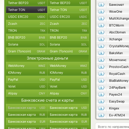
Tether BEP20
Tether BEP20
USDT
USDT
Банкомат
Tether TON
Tether TON
USDT
USDT
WswOne
USDC ERC20
USDC ERC20
USDC
USDC
MultiXchang
Zcash
Zcash
ZEC
ZEC
BTCWorm
TRON
TRON
TRX
TRX
AbcObmen
BNB BEP20
BNB BEP20
BNB
BNB
Xchange
Solana
Solana
SOL
SOL
CrystalMone
Gram (Toncoin)
Gram (Toncoin)
GRAM
GRAM
BaksMan
Электронные деньги
Монеткинс
WebMoney
WebMoney
WMZ
WMZ
ProstovCash
ЮMoney
ЮMoney
RUB
RUB
RoyalCash
PayPal
PayPal
USD
USD
BlaBlaMoney
Volet
Volet
USD
USD
24PayBank
Alipay
Alipay
CNY
CNY
Payex24
Банковские счета и карты
EasySwap
Банковская карта
Банковская карта
USD
USD
Kingex
Банковская карта
Банковская карта
RUB
RUB
Ex-ATM24
Банковская карта
Банковская карта
EUR
EUR
Всего по направлен
Банковская карта
Банковская карта
UAH
UAH