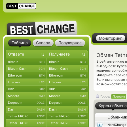
Мониторинг
Таблица
Список
Популярное
Обмен Teth
В рейтинге ниже 
Bitcoin
Bitcoin
BTC
BTC
выгодности курса
Bitcoin Cash
Bitcoin Cash
BCH
BCH
количество необх
Интернет-сервиса
Ethereum
Ethereum
ETH
ETH
Если вы впервые 
Litecoin
Litecoin
LTC
LTC
возможностях сер
XRP
XRP
XRP
XRP
Monero
Monero
XMR
XMR
Город:
Познань
Dogecoin
Dogecoin
DOGE
DOGE
Курсы обмена
Dash
Dash
DASH
DASH
Tether ERC20
Tether ERC20
USDT
USDT
Обменни
Tether TRC20
Tether TRC20
USDT
USDT
NordChange