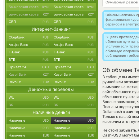
Суммарный резерв
Банковская карта
Банковская карта
BYN
BYN
Банковская карта
Банковская карта
KZT
KZT
Обмены наличных с
фиксирования курс
СБП
СБП
RUB
RUB
сервисом в электр
Интернет-банкинг
В целях противоде
Сбербанк
Сбербанк
RUB
RUB
обменные пункты п
Альфа-Банк
Альфа-Банк
RUB
RUB
В случае если тра
обменную операци
Т-Банк
Т-Банк
RUB
RUB
соблюдения требов
ВТБ
ВТБ
RUB
RUB
Приват 24
Приват 24
UAH
UAH
Об обмене T
Kaspi Bank
Kaspi Bank
KZT
KZT
В таблице вы имеет
ручной или автомат
Revolut
Revolut
EUR
EUR
внимание на метки,
Денежные переводы
сайт обменного пун
обменного пункта и
WU
WU
USD
USD
Вполне возможно, 
ЗК
ЗК
RUB
RUB
Познани недоступен
Dollar cash в заин
Наличные деньги
Только с вашей по
Наличные
Наличные
USD
USD
исключим этот пунк
Наличные
Наличные
RUB
RUB
Не стоит забывать,
Cash-USD могут быт
Наличные
Наличные
EUR
EUR