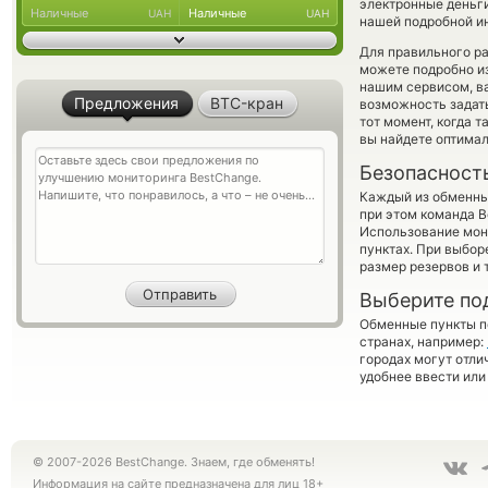
электронные деньги
Наличные
Наличные
UAH
UAH
нашей подробной ин
Для правильного ра
можете подробно и
нашим сервисом, в
Предложения
BTC-кран
возможность задать
тот момент, когда 
вы найдете оптимал
Безопасност
Каждый из обменны
при этом команда 
Использование мон
пунктах. При выбор
размер резервов и 
Выберите по
Обменные пункты по
странах, например:
городах могут отли
удобнее ввести или
© 2007-2026 BestChange. Знаем, где обменять!
Информация на сайте предназначена для лиц 18+