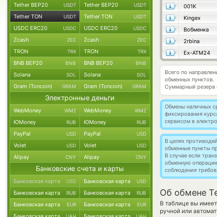
Tether BEP20
Tether BEP20
USDT
USDT
001K
Tether TON
Tether TON
USDT
USDT
Kingex
USDC ERC20
USDC ERC20
USDC
USDC
Вобменка
Zcash
Zcash
ZEC
ZEC
2rbina
TRON
TRON
TRX
TRX
Ex-ATM24
BNB BEP20
BNB BEP20
BNB
BNB
Всего по направлен
Solana
Solana
SOL
SOL
обменных пунктов.
Gram (Toncoin)
Gram (Toncoin)
GRAM
GRAM
Суммарный резерв
Электронные деньги
Обмены наличных с
WebMoney
WebMoney
WMZ
WMZ
фиксирования курс
сервисом в электр
ЮMoney
ЮMoney
RUB
RUB
PayPal
PayPal
USD
USD
В целях противоде
Volet
Volet
USD
USD
обменные пункты п
В случае если тра
Alipay
Alipay
CNY
CNY
обменную операци
Банковские счета и карты
соблюдения требов
Банковская карта
Банковская карта
USD
USD
Об обмене T
Банковская карта
Банковская карта
RUB
RUB
В таблице вы имеет
Банковская карта
Банковская карта
EUR
EUR
ручной или автомат
Банковская карта
Банковская карта
UAH
UAH