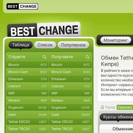
Мониторинг
Таблица
Список
Популярное
Обмен Teth
Кипре)
Bitcoin
Bitcoin
BTC
BTC
В рейтинге ниже 
Bitcoin Cash
Bitcoin Cash
BCH
BCH
выгодности курса
Ethereum
Ethereum
ETH
ETH
количество необх
Интернет-сервиса
Litecoin
Litecoin
LTC
LTC
Если вы впервые 
XRP
XRP
XRP
XRP
возможностях сер
Monero
Monero
XMR
XMR
Город:
Кириния 
Dogecoin
Dogecoin
DOGE
DOGE
Dash
Dash
DASH
DASH
Курсы обмена
Tether ERC20
Tether ERC20
USDT
USDT
Обменни
Tether TRC20
Tether TRC20
USDT
USDT