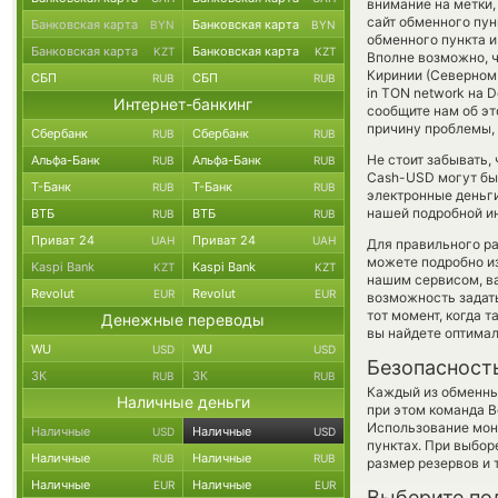
внимание на метки,
сайт обменного пун
Банковская карта
Банковская карта
BYN
BYN
обменного пункта и
Банковская карта
Банковская карта
KZT
KZT
Вполне возможно, 
Киринии (Северном 
СБП
СБП
RUB
RUB
in TON network на 
Интернет-банкинг
сообщите нам об э
причину проблемы, 
Сбербанк
Сбербанк
RUB
RUB
Не стоит забывать,
Альфа-Банк
Альфа-Банк
RUB
RUB
Cash-USD могут быт
Т-Банк
Т-Банк
RUB
RUB
электронные деньги
нашей подробной ин
ВТБ
ВТБ
RUB
RUB
Приват 24
Приват 24
UAH
UAH
Для правильного ра
можете подробно и
Kaspi Bank
Kaspi Bank
KZT
KZT
нашим сервисом, в
Revolut
Revolut
EUR
EUR
возможность задать
тот момент, когда 
Денежные переводы
вы найдете оптимал
WU
WU
USD
USD
Безопасност
ЗК
ЗК
RUB
RUB
Каждый из обменны
Наличные деньги
при этом команда 
Использование мон
Наличные
Наличные
USD
USD
пунктах. При выбор
Наличные
Наличные
RUB
RUB
размер резервов и 
Наличные
Наличные
EUR
EUR
Выберите по