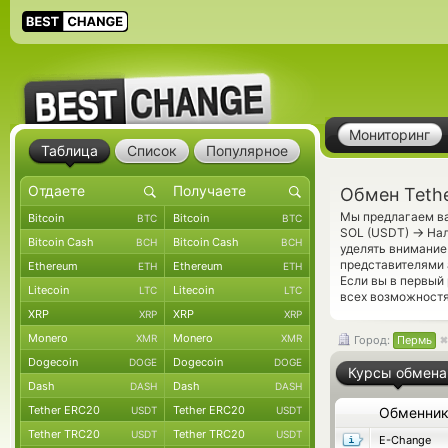
Мониторинг
Таблица
Список
Популярное
Обмен Teth
Мы предлагаем ва
Bitcoin
Bitcoin
BTC
BTC
→
SOL (USDT)
Нал
Bitcoin Cash
Bitcoin Cash
BCH
BCH
уделять внимание
представителями 
Ethereum
Ethereum
ETH
ETH
Если вы в первый
Litecoin
Litecoin
LTC
LTC
всех возможностях
XRP
XRP
XRP
XRP
Monero
Monero
XMR
XMR
Город:
Пермь
Dogecoin
Dogecoin
DOGE
DOGE
Курсы обмена
Dash
Dash
DASH
DASH
Tether ERC20
Tether ERC20
USDT
USDT
Обменни
Tether TRC20
Tether TRC20
USDT
USDT
E-Change