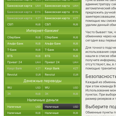
администратору сай
Банковская карта
Банковская карта
UAH
UAH
автоматический об
Банковская карта
Банковская карта
BYN
BYN
предложить ручной о
заинтересовавшем д
Банковская карта
Банковская карта
KZT
KZT
помощью мы сможем
СБП
СБП
RUB
RUB
удалим данный обме
Интернет-банкинг
Часто бывает так,
обменника через на
Сбербанк
Сбербанк
RUB
RUB
сегодня ваш первый
Альфа-Банк
Альфа-Банк
RUB
RUB
Для точного подсче
Т-Банк
Т-Банк
RUB
RUB
использования серв
нашли в списке обм
ВТБ
ВТБ
RUB
RUB
получите информаци
Приват 24
Приват 24
UAH
UAH
отсутствуют, вы, в
помощью транзитно
Kaspi Bank
Kaspi Bank
KZT
KZT
Revolut
Revolut
EUR
EUR
Безопасност
Денежные переводы
Каждый из обменны
при этом команда 
WU
WU
USD
USD
Использование мон
ЗК
ЗК
RUB
RUB
пунктах. При выбор
размер резервов и 
Наличные деньги
Выберите по
Наличные
Наличные
USD
USD
Обменные пункты по
Наличные
Наличные
RUB
RUB