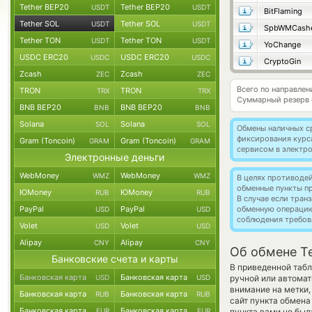
Tether BEP20
Tether BEP20
USDT
USDT
BitFlaming
Tether SOL
Tether SOL
USDT
USDT
SpbWMCash
Tether TON
Tether TON
USDT
USDT
YoChange
USDC ERC20
USDC ERC20
USDC
USDC
CryptoGin
Zcash
Zcash
ZEC
ZEC
Всего по направлен
TRON
TRON
TRX
TRX
Суммарный резерв
BNB BEP20
BNB BEP20
BNB
BNB
Solana
Solana
SOL
SOL
Обмены наличных с
фиксирования курс
Gram (Toncoin)
Gram (Toncoin)
GRAM
GRAM
сервисом в электр
Электронные деньги
WebMoney
WebMoney
WMZ
WMZ
В целях противоде
обменные пункты п
ЮMoney
ЮMoney
RUB
RUB
В случае если тра
PayPal
PayPal
обменную операци
USD
USD
соблюдения требов
Volet
Volet
USD
USD
Alipay
Alipay
CNY
CNY
Об обмене T
Банковские счета и карты
В приведенной таб
Банковская карта
Банковская карта
USD
USD
ручной или автомат
внимание на метки,
Банковская карта
Банковская карта
RUB
RUB
сайт пункта обмена
Банковская карта
Банковская карта
EUR
EUR
пункта вами не был