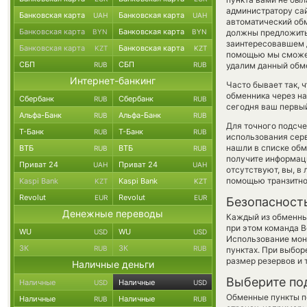
администратору сай
Банковская карта
Банковская карта
UAH
UAH
автоматический об
Банковская карта
Банковская карта
BYN
BYN
должны предложить р
заинтересовавшем д
Банковская карта
Банковская карта
KZT
KZT
помощью мы сможем
СБП
СБП
RUB
RUB
удалим данный обме
Интернет-банкинг
Часто бывает так,
обменника через на
Сбербанк
Сбербанк
RUB
RUB
сегодня ваш первый
Альфа-Банк
Альфа-Банк
RUB
RUB
Для точного подсче
Т-Банк
Т-Банк
RUB
RUB
использования серв
нашли в списке обм
ВТБ
ВТБ
RUB
RUB
получите информаци
Приват 24
Приват 24
UAH
UAH
отсутствуют, вы, в
помощью транзитно
Kaspi Bank
Kaspi Bank
KZT
KZT
Revolut
Revolut
EUR
EUR
Безопасност
Денежные переводы
Каждый из обменны
при этом команда 
WU
WU
USD
USD
Использование мон
ЗК
ЗК
RUB
RUB
пунктах. При выбор
размер резервов и 
Наличные деньги
Выберите по
Наличные
Наличные
USD
USD
Обменные пункты по
Наличные
Наличные
RUB
RUB