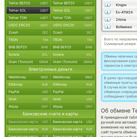
Tether BEP20
Tether BEP20
USDT
USDT
Kingex
Tether SOL
Tether SOL
USDT
USDT
Ex-ATM24
Tether TON
Tether TON
USDT
USDT
2rbina
USDC ERC20
USDC ERC20
USDC
USDC
Вобменка
Zcash
Zcash
ZEC
ZEC
Всего по направлен
TRON
TRON
TRX
TRX
Суммарный резерв
BNB BEP20
BNB BEP20
BNB
BNB
Solana
Solana
SOL
SOL
Обмены наличных с
фиксирования курс
Gram (Toncoin)
Gram (Toncoin)
GRAM
GRAM
сервисом в электр
Электронные деньги
WebMoney
WebMoney
WMZ
WMZ
В целях противоде
обменные пункты п
ЮMoney
ЮMoney
RUB
RUB
В случае если тра
PayPal
PayPal
обменную операци
USD
USD
соблюдения требов
Volet
Volet
USD
USD
Alipay
Alipay
CNY
CNY
Об обмене T
Банковские счета и карты
В приведенной таб
Банковская карта
Банковская карта
USD
USD
ручной или автомат
внимание на метки,
Банковская карта
Банковская карта
RUB
RUB
сайт пункта обмена
Банковская карта
Банковская карта
EUR
EUR
пункта вами не был