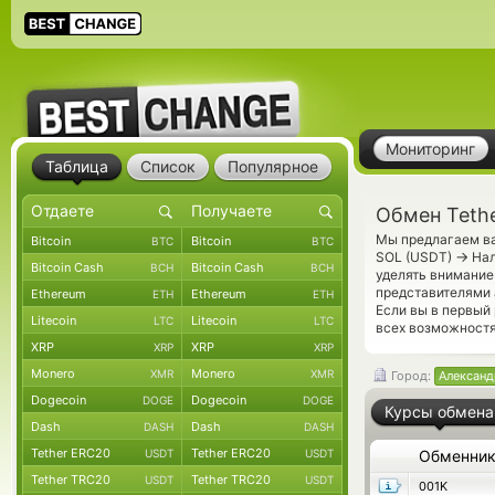
Мониторинг
Таблица
Список
Популярное
Обмен Teth
Мы предлагаем ва
Bitcoin
Bitcoin
BTC
BTC
→
SOL (USDT)
Нал
Bitcoin Cash
Bitcoin Cash
BCH
BCH
уделять внимание
представителями 
Ethereum
Ethereum
ETH
ETH
Если вы в первый
Litecoin
Litecoin
LTC
LTC
всех возможностях
XRP
XRP
XRP
XRP
Monero
Monero
XMR
XMR
Город:
Александ
Dogecoin
Dogecoin
DOGE
DOGE
Курсы обмена
Dash
Dash
DASH
DASH
Tether ERC20
Tether ERC20
USDT
USDT
Обменни
Tether TRC20
Tether TRC20
USDT
USDT
001K