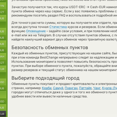
BYN
→
Зачастую получается так, что курсы USDT-ERC
Cash-EUR намного
пункта обмена через наш сервис. Если у вас появились проблемы 
KZT
рекомендуем посетить раздел FAQ и воспользоваться подробной ин
RUB
Для точного расчета суммы, которую вы получаете или отдаете, п
всегда доступна точная
Статистика
курсов и резервов. Если обмен
функцию
Оповещение
– задайте свои условия, и при появлении не
RUB
e-mail или же на Telegram. В случае отсутствия пунктов обмена, 
RUB
найдете наилучший вариант двух обменов через транзитную валюту
RUB
Безопасность обменных пунктов
RUB
Каждый из обменных пунктов, присутствующих на нашем сайте, бы
UAH
при этом команда BestChange непрерывно следит за надлежащим и
Использование мониторинга позволяет повысить безопасность пр
KZT
пунктах. При выборе обменного пункта, пожалуйста, обращайте вн
EUR
размер резервов и текущий статус обменника на нашем мониторинг
Выберите подходящий город
USD
Обменные пункты покупают и продают криптовалюты и электронные
странах, например:
Краби
,
Самуй
,
Пханган
,
Паттайя
,
Чанг
,
Куала-Л
RUB
городах могут отличаться даже у одного и того же обменного пункт
удобнее ввести или вывести наличные средства.
USD
RUB
EUR