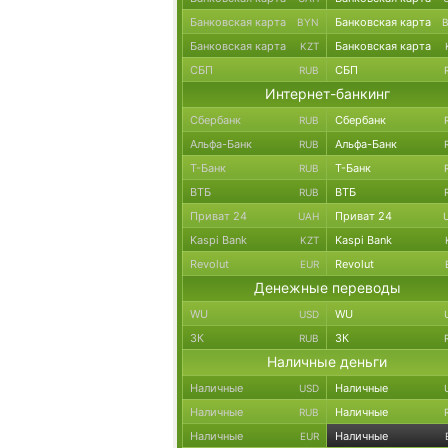
Банковская карта
Банковская карта
BYN
Банковская карта
Банковская карта
KZT
СБП
СБП
RUB
Интернет-банкинг
Сбербанк
Сбербанк
RUB
Альфа-Банк
Альфа-Банк
RUB
Т-Банк
Т-Банк
RUB
ВТБ
ВТБ
RUB
Приват 24
Приват 24
UAH
Kaspi Bank
Kaspi Bank
KZT
Revolut
Revolut
EUR
Денежные переводы
WU
WU
USD
ЗК
ЗК
RUB
Наличные деньги
Наличные
Наличные
USD
Наличные
Наличные
RUB
Наличные
Наличные
EUR