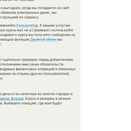
 выгоднее, когда вы попадаете на сайт
с обменом электронных денег, мы
струкцией по сервису.
рименяйте
Калькулятор
. К вашим услугам
ные курсы вас не устраивают, используйте
обходимого курса вы получите сообщение на
с помощью функции
Двойной обмен
вы
.
л тщательно проверен перед добавлением,
сполнением ими своих обязательств.
оводимых финансовых операций в обменных
имание на отзывы других пользователей,
е.
 деньги за наличные во многих городах и
умпур
,
Фукуок
. Курсы и резервы в разных
а. Выберите локацию, где вам будет