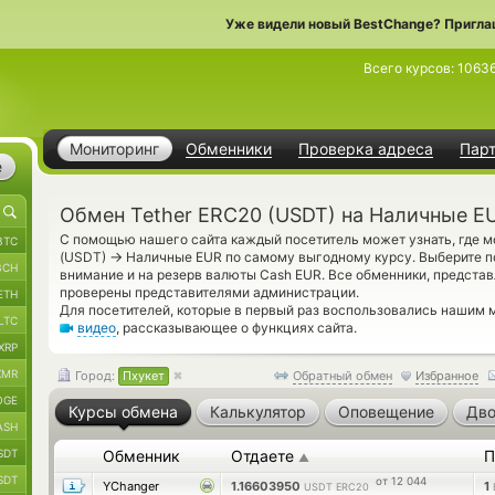
Уже видели новый BestChange? Пригла
Всего курсов:
1063
Мониторинг
Обменники
Проверка адреса
Пар
е
Обмен Tether ERC20 (USDT) на Наличные EU
С помощью нашего сайта каждый посетитель может узнать, где м
BTC
→
(USDT)
Наличные EUR по самому выгодному курсу. Выберите п
BCH
внимание и на резерв валюты Cash EUR. Все обменники, представ
проверены представителями администрации.
ETH
Для посетителей, которые в первый раз воспользовались нашим 
LTC
видео
, рассказывающее о функциях сайта.
XRP
XMR
Город:
Пхукет
Обратный обмен
Избранное
OGE
Курсы обмена
Калькулятор
Оповещение
Дво
ASH
SDT
Обменник
Отдаете
П
▲
SDT
от 12 044
YChanger
1.16603950
1
USDT ERC20