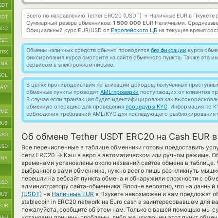
SDT
Всего по направлению Tether ERC20 (USDT)
Наличные EUR в Пхукете 
→
SDT
Суммарный резерв обменников:
1 500 000
EUR Наличными.
Средневзв
SDC
Официальный курс
EUR/USD
от
Европейского ЦБ
на текущее время сос
ZEC
Обмены наличных средств обычно проводятся
без фиксации
курса обмен
TRX
фиксирования курса смотрите на сайте обменного пункта. Также эта 
BNB
сервисом в электронном письме.
SOL
В целях противодействия легализации доходов, полученных преступны
RAM
обменные пункты проводят
AML-проверки
поступающих от клиентов тр
В случае если транзакция будет идентифицирована как высокорискова
обменную операцию для проведения
процедуры KYC
. Информация по K
MZ
соблюдения требований AML/KYC для последующего разблокирования с
RUB
USD
Об обмене Tether USDT ERC20 на Cash EUR в
USD
Все перечисленные в таблице обменники готовы предоставить услу
→
сети ERC20
Кэш в евро в автоматическом или ручном режиме. Об
CNY
временами установлены около названий сайтов обмена в таблице. 
выбранного вами обменника, нужно всего лишь раз кликнуть мышко
перешли на вебсайт пункта обмена и обнаружили сложности с обме
USD
администратору сайта-обменника. Вполне вероятно, что на данны
(USDT)
на
Наличные EUR
в Пхукете невозможен и вам предложат о
RUB
stablecoin in ERC20 network на Euro cash в заинтересовавшем для в
EUR
пожалуйста, сообщите об этом нам. Только с вашей помощью мы 
установим причины проблемы, либо же исключим этот пункт обмен
UAH