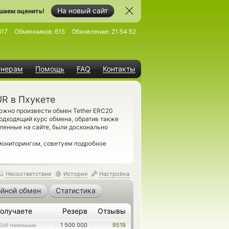
На новый сайт
шаем оценить!
617
Обменников:
615
Обновление:
21:54:52
тнерам
Помощь
FAQ
Контакты
R в Пхукете
ожно произвести обмен Tether ERC20
одходящий курс обмена, обратив также
ленные на сайте, были досконально
мониторингом, советуем подробное
Несоответствие
История
Настройка
йной обмен
Статистика
олучаете
Резерв
Отзывы
1 500 000
9519
EUR Наличными