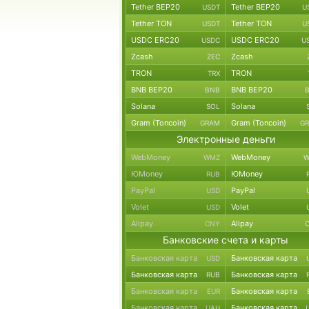
Tether BEP20
Tether BEP20
USDT
U
Tether TON
Tether TON
USDT
U
USDC ERC20
USDC ERC20
USDC
U
Zcash
Zcash
ZEC
TRON
TRON
TRX
BNB BEP20
BNB BEP20
BNB
Solana
Solana
SOL
Gram (Toncoin)
Gram (Toncoin)
GRAM
G
Электронные деньги
WebMoney
WebMoney
WMZ
W
ЮMoney
ЮMoney
RUB
PayPal
PayPal
USD
Volet
Volet
USD
Alipay
Alipay
CNY
Банковские счета и карты
Банковская карта
Банковская карта
USD
Банковская карта
Банковская карта
RUB
Банковская карта
Банковская карта
EUR
Банковская карта
Банковская карта
UAH