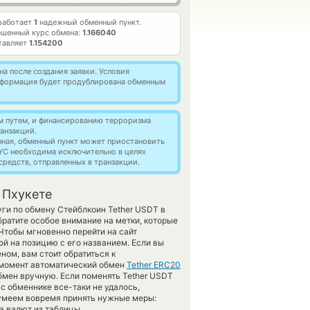
работает
1
надежный обменный пункт.
ешенный курс обмена:
1.166040
тавляет
1.154200
а после создания заявки. Условия
информация будет продублирована обменным
м путем, и финансированию терроризма
анзакций.
нная, обменный пункт может приостановить
YC необходима исключительно в целях
редств, отправленных в транзакции.
 Пхукете
ги по обмену Стейблкоин Tether USDT в
ратите особое внимание на метки, которые
Чтобы мгновенно перейти на сайт
й на позицию с его названием. Если вы
ном, вам стоит обратиться к
й момент автоматический обмен
Tether ERC20
бмен вручную. Если поменять Tether USDT
ас обменнике все-таки не удалось,
сумеем вовремя принять нужные меры:
а валют из таблицы.