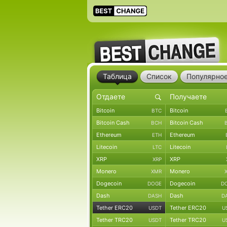
Таблица
Список
Популярно
Bitcoin
Bitcoin
BTC
Bitcoin Cash
Bitcoin Cash
BCH
Ethereum
Ethereum
ETH
Litecoin
Litecoin
LTC
XRP
XRP
XRP
Monero
Monero
XMR
Dogecoin
Dogecoin
DOGE
D
Dash
Dash
DASH
D
Tether ERC20
Tether ERC20
USDT
U
Tether TRC20
Tether TRC20
USDT
U