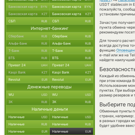
USDT stablecoin in
Банковская карта
Банковская карта
BYN
BYN
пожалуйста, сообщ
Банковская карта
Банковская карта
установим причины 
KZT
KZT
СБП
СБП
RUB
RUB
Зачастую получает
пункта обмена чере
Интернет-банкинг
рекомендуем посети
Сбербанк
Сбербанк
RUB
RUB
Для точного расчет
Альфа-Банк
Альфа-Банк
RUB
RUB
всегда доступна т
функцию
Оповещен
Т-Банк
Т-Банк
RUB
RUB
e-mail или же на T
ВТБ
ВТБ
RUB
RUB
найдете наилучший 
Приват 24
Приват 24
UAH
UAH
Безопасност
Kaspi Bank
Kaspi Bank
KZT
KZT
Каждый из обменны
Revolut
Revolut
EUR
EUR
при этом команда 
Использование мон
Денежные переводы
пунктах. При выбор
WU
WU
USD
USD
размер резервов и 
ЗК
ЗК
RUB
RUB
Выберите по
Наличные деньги
Обменные пункты по
странах, например:
Наличные
Наличные
USD
USD
в разных городах м
Наличные
Наличные
RUB
RUB
будет удобнее ввес
Наличные
Наличные
EUR
EUR