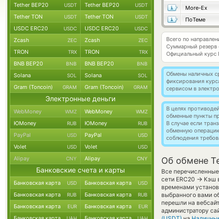
Tether BEP20
Tether BEP20
USDT
USDT
More-Ex
Tether TON
Tether TON
USDT
USDT
ПоТеме
USDC ERC20
USDC ERC20
USDC
USDC
Всего по направлен
Zcash
Zcash
ZEC
ZEC
Суммарный резерв
TRON
TRON
TRX
TRX
Официальный курс
BNB BEP20
BNB BEP20
BNB
BNB
Обмены наличных с
Solana
Solana
SOL
SOL
фиксирования курс
Gram (Toncoin)
Gram (Toncoin)
GRAM
GRAM
сервисом в электр
Электронные деньги
В целях противоде
WebMoney
WebMoney
WMZ
WMZ
обменные пункты п
ЮMoney
ЮMoney
В случае если тра
RUB
RUB
обменную операци
PayPal
PayPal
USD
USD
соблюдения требов
Volet
Volet
USD
USD
Alipay
Alipay
CNY
CNY
Об обмене T
Банковские счета и карты
Все перечисленные 
→
сети ERC20
Кэш в
Банковская карта
Банковская карта
USD
USD
временами установл
Банковская карта
Банковская карта
выбранного вами об
RUB
RUB
перешли на вебсайт
Банковская карта
Банковская карта
EUR
EUR
администратору сай
Банковская карта
Банковская карта
(USDT)
на
Наличны
UAH
UAH