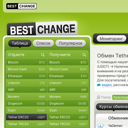
Мониторинг
Таблица
Список
Популярное
Обмен Teth
С помощью нашего
Bitcoin
Bitcoin
BTC
BTC
→
(USDT)
Наличны
Bitcoin Cash
Bitcoin Cash
BCH
BCH
внимание и на ре
проверены предс
Ethereum
Ethereum
ETH
ETH
Для посетителей,
Litecoin
Litecoin
LTC
LTC
видео
, расска
XRP
XRP
XRP
XRP
Monero
Monero
XMR
XMR
Город:
Краснод
Dogecoin
Dogecoin
DOGE
DOGE
Курсы обмена
Dash
Dash
DASH
DASH
Tether ERC20
Tether ERC20
USDT
USDT
Обменни
Tether TRC20
Tether TRC20
USDT
USDT
YaObmen