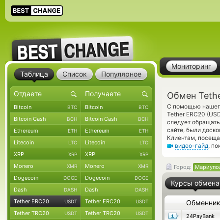
Мониторинг
Таблица
Список
Популярное
Обмен Teth
С помощью нашего
Bitcoin
Bitcoin
BTC
BTC
Tether ERC20 (US
Bitcoin Cash
Bitcoin Cash
BCH
BCH
следует обращать
сайте, были доск
Ethereum
Ethereum
ETH
ETH
Клиентам, посеща
Litecoin
Litecoin
LTC
LTC
видео-гайд
, п
XRP
XRP
XRP
XRP
Monero
Monero
XMR
XMR
Город:
Мариупо
Dogecoin
Dogecoin
DOGE
DOGE
Курсы обмена
Dash
Dash
DASH
DASH
Tether ERC20
Tether ERC20
USDT
USDT
Обменни
Tether TRC20
Tether TRC20
USDT
USDT
24PayBank