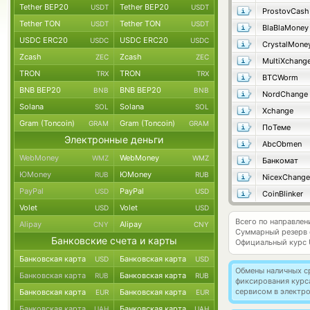
Tether BEP20
Tether BEP20
USDT
USDT
ProstovCash
Tether TON
Tether TON
USDT
USDT
BlaBlaMoney
USDC ERC20
USDC ERC20
USDC
USDC
CrystalMone
Zcash
Zcash
ZEC
ZEC
MultiXchang
TRON
TRON
TRX
TRX
BTCWorm
BNB BEP20
BNB BEP20
BNB
BNB
NordChange
Solana
Solana
SOL
SOL
Xchange
Gram (Toncoin)
Gram (Toncoin)
GRAM
GRAM
ПоТеме
Электронные деньги
AbcObmen
WebMoney
WebMoney
WMZ
WMZ
Банкомат
ЮMoney
ЮMoney
RUB
RUB
NicexChange
PayPal
PayPal
USD
USD
CoinBlinker
Volet
Volet
USD
USD
Всего по направлен
Alipay
Alipay
CNY
CNY
Суммарный резерв
Банковские счета и карты
Официальный курс
Банковская карта
Банковская карта
USD
USD
Обмены наличных с
Банковская карта
Банковская карта
RUB
RUB
фиксирования курс
сервисом в электр
Банковская карта
Банковская карта
EUR
EUR
Банковская карта
Банковская карта
UAH
UAH