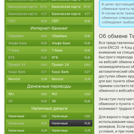
В целях противоде
Банковская карта
Банковская карта
BYN
BYN
обменные пункты п
В случае если тра
Банковская карта
Банковская карта
KZT
KZT
обменную операци
СБП
СБП
RUB
RUB
соблюдения требов
Интернет-банкинг
Об обмене T
Сбербанк
Сбербанк
RUB
RUB
Все представленные
Альфа-Банк
Альфа-Банк
RUB
RUB
→
сети ERC20
Кэш р
Т-Банк
Т-Банк
RUB
RUB
внимание на специа
быстрого перехода 
ВТБ
ВТБ
RUB
RUB
на вебсайт обмена
Приват 24
Приват 24
UAH
UAH
незамедлительно об
автоматический о
Kaspi Bank
Kaspi Bank
KZT
KZT
доступен обмен вру
Revolut
Revolut
EUR
EUR
для вас пункте обм
Денежные переводы
примем соответств
обменного вебсайта
WU
WU
USD
USD
Зачастую получает
ЗК
ЗК
RUB
RUB
обменного пункта ч
Наличные деньги
возникают трудност
Наличные
Наличные
USD
USD
Для верного подсче
использования наше
Наличные
Наличные
RUB
RUB
резервов. Если кур
Наличные
Наличные
EUR
EUR
условия, и при поя