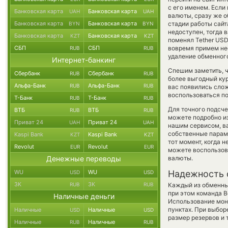
с его именем. Есл
Банковская карта
Банковская карта
UAH
UAH
валюты, сразу же о
Банковская карта
Банковская карта
стадии работы сай
BYN
BYN
недоступен, тогда 
Банковская карта
Банковская карта
KZT
KZT
поменял Tether USDT
СБП
СБП
вовремя примем не
RUB
RUB
удаление обменного
Интернет-банкинг
Спешим заметить, 
Сбербанк
Сбербанк
RUB
RUB
более выгодный к
Альфа-Банк
Альфа-Банк
RUB
RUB
вас появились слож
воспользоваться по
Т-Банк
Т-Банк
RUB
RUB
Для точного подсче
ВТБ
ВТБ
RUB
RUB
можете подробно и
Приват 24
Приват 24
UAH
UAH
нашим сервисом, ва
собственные параме
Kaspi Bank
Kaspi Bank
KZT
KZT
тот момент, когда 
Revolut
Revolut
EUR
EUR
можете воспользо
Денежные переводы
валюты.
WU
WU
Надежность 
USD
USD
ЗК
ЗК
RUB
RUB
Каждый из обменны
при этом команда 
Наличные деньги
Использование мон
пунктах. При выбор
Наличные
Наличные
USD
USD
размер резервов и 
Наличные
Наличные
RUB
RUB