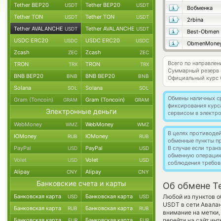
Tether BEP20
Tether BEP20
USDT
USDT
Вобменка
Tether TON
Tether TON
USDT
USDT
2rbina
Tether AVALANCHE
Tether AVALANCHE
USDT
USDT
Best-Obmen
USDC ERC20
USDC ERC20
USDC
USDC
ObmenMone
Zcash
Zcash
ZEC
ZEC
Всего по направле
TRON
TRON
TRX
TRX
Суммарный резерв
BNB BEP20
BNB BEP20
BNB
BNB
Официальный курс
Solana
Solana
SOL
SOL
Обмены наличных с
Gram (Toncoin)
Gram (Toncoin)
GRAM
GRAM
фиксирования курс
Электронные деньги
сервисом в электр
WebMoney
WebMoney
WMZ
WMZ
В целях противоде
ЮMoney
ЮMoney
RUB
RUB
обменные пункты п
PayPal
PayPal
В случае если тра
USD
USD
обменную операци
Volet
Volet
USD
USD
соблюдения требов
Alipay
Alipay
CNY
CNY
Банковские счета и карты
Об обмене T
Банковская карта
Банковская карта
Любой из пунктов о
USD
USD
USDT в сети Авала
Банковская карта
Банковская карта
RUB
RUB
внимание на метки,
Банковская карта
Банковская карта
перейти на сайт ин
EUR
EUR