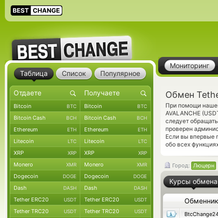
Мониторинг
Таблица
Список
Популярное
Обмен Teth
При помощи нашег
Bitcoin
Bitcoin
BTC
BTC
AVALANCHE (USD
Bitcoin Cash
Bitcoin Cash
BCH
BCH
следует обращать
проверен админис
Ethereum
Ethereum
ETH
ETH
Если вы впервые 
Litecoin
Litecoin
LTC
LTC
обо всех функциях
XRP
XRP
XRP
XRP
Monero
Monero
XMR
XMR
Город:
Люцерн
Dogecoin
Dogecoin
DOGE
DOGE
Курсы обмена
Dash
Dash
DASH
DASH
Tether ERC20
Tether ERC20
USDT
USDT
Обменни
Tether TRC20
Tether TRC20
USDT
USDT
BtcChange2