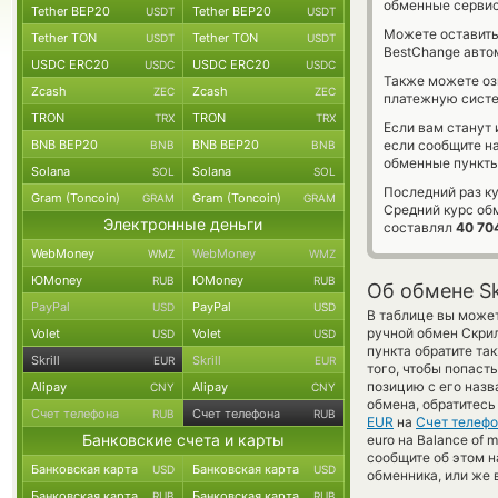
обменные сервис
Tether BEP20
Tether BEP20
USDT
USDT
Можете оставит
Tether TON
Tether TON
USDT
USDT
BestChange авто
USDC ERC20
USDC ERC20
USDC
USDC
Также можете о
Zcash
Zcash
ZEC
ZEC
платежную систем
TRON
TRON
TRX
TRX
Если вам станут
BNB BEP20
BNB BEP20
если сообщите н
BNB
BNB
обменные пункты
Solana
Solana
SOL
SOL
Последний раз ку
Gram (Toncoin)
Gram (Toncoin)
GRAM
GRAM
Средний курс об
Электронные деньги
составлял
40 70
WebMoney
WebMoney
WMZ
WMZ
ЮMoney
ЮMoney
RUB
RUB
Об обмене Sk
PayPal
PayPal
USD
USD
В таблице вы может
ручной обмен Скри
Volet
Volet
USD
USD
пункта обратите та
Skrill
Skrill
EUR
EUR
того, чтобы попаст
позицию с его назв
Alipay
Alipay
CNY
CNY
обмена, обратитесь
Счет телефона
Счет телефона
RUB
RUB
EUR
на
Счет телеф
Банковские счета и карты
euro на Balance of
сообщите об этом 
Банковская карта
Банковская карта
USD
USD
обменника, или же 
Банковская карта
Банковская карта
RUB
RUB