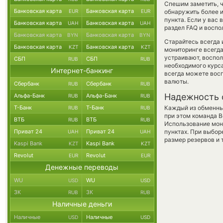
Спешим заметить, 
Банковская карта
Банковская карта
EUR
EUR
обнаружить более и
пункта. Если у вас
Банковская карта
Банковская карта
UAH
UAH
раздел FAQ и воспо
Банковская карта
Банковская карта
BYN
BYN
Старайтесь всегда
Банковская карта
Банковская карта
KZT
KZT
мониторинге всегд
устраивают, воспо
СБП
СБП
RUB
RUB
необходимого курса
Интернет-банкинг
всегда можете вос
валюты.
Сбербанк
Сбербанк
RUB
RUB
Надежность 
Альфа-Банк
Альфа-Банк
RUB
RUB
Т-Банк
Т-Банк
Каждый из обменны
RUB
RUB
при этом команда 
ВТБ
ВТБ
RUB
RUB
Использование мон
Приват 24
Приват 24
пунктах. При выбор
UAH
UAH
размер резервов и 
Kaspi Bank
Kaspi Bank
KZT
KZT
Revolut
Revolut
EUR
EUR
Денежные переводы
WU
WU
USD
USD
ЗК
ЗК
RUB
RUB
Наличные деньги
Наличные
Наличные
USD
USD