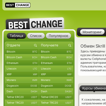
Мониторинг
Таблица
Список
Популярное
Обмен Skril
Здесь приведены 
Bitcoin
Bitcoin
BTC
BTC
курсам обмена в 
Bitcoin Cash
Bitcoin Cash
BCH
BCH
валюты Cellphone
администраторам
Ethereum
Ethereum
ETH
ETH
Пользователям, к
Litecoin
Litecoin
LTC
LTC
показывающий во
XRP
XRP
XRP
XRP
Monero
Monero
XMR
XMR
Dogecoin
Dogecoin
DOGE
DOGE
Курсы обмена
Dash
Dash
DASH
DASH
Tether ERC20
Tether ERC20
USDT
USDT
К сожалению, на
Tether TRC20
Tether TRC20
USDT
USDT
направлением об