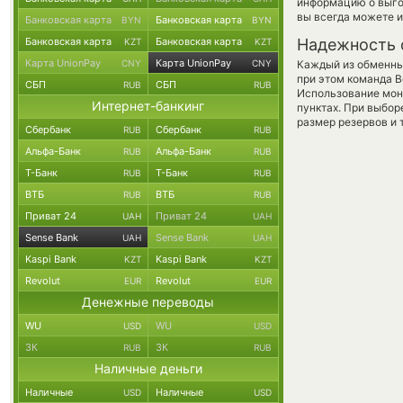
информацию о выгод
вы всегда можете 
Банковская карта
Банковская карта
BYN
BYN
Банковская карта
Банковская карта
Надежность 
KZT
KZT
Карта UnionPay
Карта UnionPay
CNY
CNY
Каждый из обменны
при этом команда 
СБП
СБП
RUB
RUB
Использование мон
Интернет-банкинг
пунктах. При выбор
размер резервов и 
Сбербанк
Сбербанк
RUB
RUB
Альфа-Банк
Альфа-Банк
RUB
RUB
Т-Банк
Т-Банк
RUB
RUB
ВТБ
ВТБ
RUB
RUB
Приват 24
Приват 24
UAH
UAH
Sense Bank
Sense Bank
UAH
UAH
Kaspi Bank
Kaspi Bank
KZT
KZT
Revolut
Revolut
EUR
EUR
Денежные переводы
WU
WU
USD
USD
ЗК
ЗК
RUB
RUB
Наличные деньги
Наличные
Наличные
USD
USD