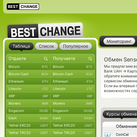
Мониторинг
Таблица
Список
Популярное
Обмен Sens
Мы предлагаем ва
Bitcoin
Bitcoin
BTC
BTC
→
Bank UAH
Карта
Bitcoin Cash
Bitcoin Cash
BCH
BCH
обратите внимани
сервисом обменны
Ethereum
Ethereum
ETH
ETH
Если вы впервые 
Litecoin
Litecoin
LTC
LTC
возможностях сер
XRP
XRP
XRP
XRP
Monero
Monero
XMR
XMR
Dogecoin
Dogecoin
DOGE
DOGE
Курсы обмена
Dash
Dash
DASH
DASH
Tether ERC20
Tether ERC20
USDT
USDT
Обменни
Tether TRC20
Tether TRC20
USDT
USDT
CoinCat