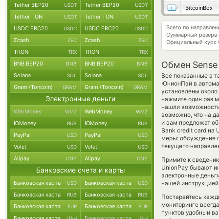
Tether BEP20
Tether BEP20
USDT
USDT
BitcoinBox
Tether TON
Tether TON
USDT
USDT
Всего по направле
USDC ERC20
USDC ERC20
USDC
USDC
Суммарный резерв
Zcash
Zcash
ZEC
ZEC
Официальный курс
TRON
TRON
TRX
TRX
Обмен Sense
BNB BEP20
BNB BEP20
BNB
BNB
Solana
Solana
Все показанные в т
SOL
SOL
ЮнионПэй в автома
Gram (Toncoin)
Gram (Toncoin)
GRAM
GRAM
установлены около 
Электронные деньги
нажмите один раз м
нашли возможности 
WebMoney
WebMoney
WMZ
WMZ
возможно, что на 
и вам предложат об
ЮMoney
ЮMoney
RUB
RUB
Bank credit card н
PayPal
PayPal
USD
USD
меры: обсуждение п
текущего направле
Volet
Volet
USD
USD
Alipay
Alipay
CNY
CNY
Примите к сведению
UnionPay бывают ин
Банковские счета и карты
электронные деньги
Банковская карта
Банковская карта
нашей инструкцией,
USD
USD
Банковская карта
Банковская карта
RUB
RUB
Постарайтесь кажд
мониторинге всегд
Банковская карта
Банковская карта
EUR
EUR
пунктов удобный ва
Банковская карта
Банковская карта
UAH
UAH