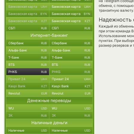
на Telegram сообще
обмена, с помощью
Банковская карта
Банковская карта
UAH
UAH
транзитную валюту
Банковская карта
Банковская карта
BYN
BYN
Надежность 
Банковская карта
Банковская карта
KZT
KZT
Каждый из обменны
СБП
СБП
RUB
RUB
при этом команда 
Интернет-банкинг
Использование мон
пунктах. При выбор
Сбербанк
Сбербанк
RUB
RUB
размер резервов и 
Альфа-Банк
Альфа-Банк
RUB
RUB
Т-Банк
Т-Банк
RUB
RUB
ВТБ
ВТБ
RUB
RUB
РНКБ
РНКБ
RUB
RUB
Приват 24
Приват 24
UAH
UAH
Kaspi Bank
Kaspi Bank
KZT
KZT
Revolut
Revolut
EUR
EUR
Денежные переводы
WU
WU
USD
USD
ЗК
ЗК
RUB
RUB
Наличные деньги
Наличные
Наличные
USD
USD