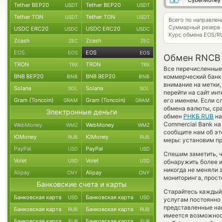
CyberMoney
Tether BEP20
Tether BEP20
USDT
USDT
Tether TON
Tether TON
USDT
USDT
Всего по направле
Суммарный резерв
USDC ERC20
USDC ERC20
USDC
USDC
Курс обмена
EOS/R
Zcash
Zcash
ZEC
ZEC
EOS
EOS
EOS
EOS
Обмен RNCB 
TRON
TRON
TRX
TRX
Все перечисленные
BNB BEP20
BNB BEP20
коммерческий бан
BNB
BNB
внимание на метки,
Solana
Solana
SOL
SOL
перейти на сайт ин
Gram (Toncoin)
Gram (Toncoin)
его именем. Если с
GRAM
GRAM
обмена валюты, сра
Электронные деньги
обмен
РНКБ RUB
н
Commercial Bank на
WebMoney
WebMoney
WMZ
WMZ
сообщите нам об э
ЮMoney
ЮMoney
RUB
RUB
меры: установим пр
PayPal
PayPal
USD
USD
Спешим заметить, 
Volet
Volet
USD
USD
обнаружить более 
никогда не меняли
Alipay
Alipay
CNY
CNY
мониторинга, прост
Банковские счета и карты
Старайтесь каждый
Банковская карта
Банковская карта
USD
USD
услугам постоянно
представленные на
Банковская карта
Банковская карта
RUB
RUB
имеется возможнос
Банковская карта
Банковская карта
EUR
EUR