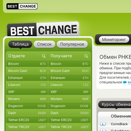
Мониторинг
Таблица
Список
Популярное
Обмен РНКБ
Ниже в списке п
Bitcoin
Bitcoin
BTC
BTC
обмена. При подб
Bitcoin Cash
Bitcoin Cash
BCH
BCH
предлагаемые на
Для посетителей,
Ethereum
Ethereum
ETH
ETH
специальное
в
Litecoin
Litecoin
LTC
LTC
XRP
XRP
XRP
XRP
Monero
Monero
XMR
XMR
Курсы обмена
Dogecoin
Dogecoin
DOGE
DOGE
Dash
Dash
DASH
DASH
Обменни
Tether ERC20
Tether ERC20
USDT
USDT
CoinsBlack
Tether TRC20
Tether TRC20
USDT
USDT