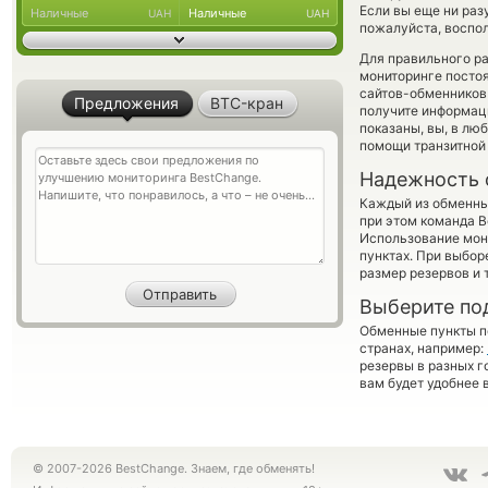
Если вы еще ни раз
Наличные
Наличные
UAH
UAH
пожалуйста, воспол
Для правильного ра
мониторинге посто
сайтов-обменников 
Предложения
BTC-кран
получите информаци
показаны, вы, в лю
помощи транзитной
Надежность 
Каждый из обменны
при этом команда 
Использование мон
пунктах. При выбор
размер резервов и 
Выберите по
Обменные пункты по
странах, например:
резервы в разных г
вам будет удобнее 
© 2007-2026 BestChange. Знаем, где обменять!