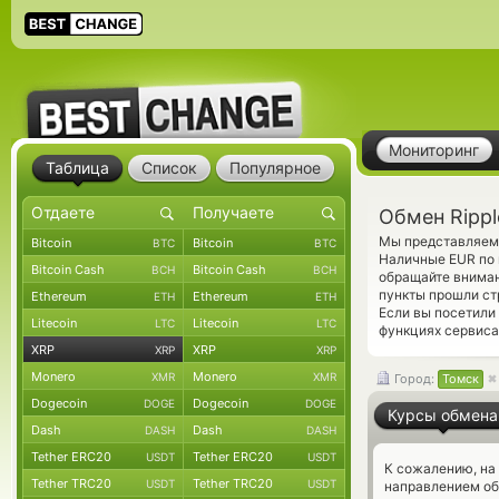
Мониторинг
Таблица
Список
Популярное
Обмен Rippl
Мы представляем 
Bitcoin
Bitcoin
BTC
BTC
Наличные EUR по 
Bitcoin Cash
Bitcoin Cash
BCH
BCH
обращайте вниман
пункты прошли ст
Ethereum
Ethereum
ETH
ETH
Если вы посетили
Litecoin
Litecoin
LTC
LTC
функциях сервиса
XRP
XRP
XRP
XRP
Monero
Monero
XMR
XMR
Город:
Томск
Dogecoin
Dogecoin
DOGE
DOGE
Курсы обмена
Dash
Dash
DASH
DASH
Tether ERC20
Tether ERC20
USDT
USDT
К сожалению, на
Tether TRC20
Tether TRC20
USDT
USDT
направлением об