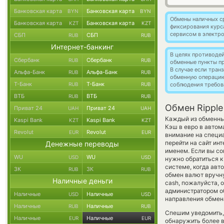
Банковская карта
Банковская карта
BYN
BYN
Обмены наличных с
Банковская карта
Банковская карта
KZT
KZT
фиксирования курс
сервисом в электр
СБП
СБП
RUB
RUB
Интернет-банкинг
В целях противоде
Сбербанк
Сбербанк
RUB
RUB
обменные пункты п
В случае если тра
Альфа-Банк
Альфа-Банк
RUB
RUB
обменную операци
Т-Банк
Т-Банк
RUB
RUB
соблюдения требов
ВТБ
ВТБ
RUB
RUB
Обмен Ripple
Приват 24
Приват 24
UAH
UAH
Каждый из обменных
Kaspi Bank
Kaspi Bank
KZT
KZT
Кэш в евро в автом
Revolut
Revolut
EUR
EUR
внимание на специа
перейти на сайт ин
Денежные переводы
именем. Если вы со
WU
WU
USD
USD
нужно обратиться к
системе, когда ав
ЗК
ЗК
RUB
RUB
обмен валют вручну
Наличные деньги
cash, пожалуйста,
администратором об
Наличные
Наличные
USD
USD
направления обмен
Наличные
Наличные
RUB
RUB
Спешим уведомить,
Наличные
Наличные
EUR
EUR
обнаружить более в