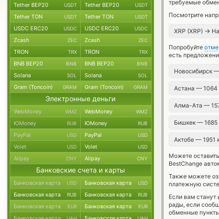
требуемые обмен
Tether BEP20
Tether BEP20
USDT
USDT
Посмотрите напр
Tether TON
Tether TON
USDT
USDT
USDC ERC20
USDC ERC20
USDC
USDC
→
XRP (XRP)
На
Zcash
Zcash
ZEC
ZEC
Попробуйте
отме
TRON
TRON
TRX
TRX
есть предложени
BNB BEP20
BNB BEP20
BNB
BNB
Новосибирск —
Solana
Solana
SOL
SOL
Gram (Toncoin)
Gram (Toncoin)
GRAM
GRAM
Астана — 1064
Электронные деньги
Алма-Ата — 15
WebMoney
WebMoney
WMZ
WMZ
Бишкек — 1685
ЮMoney
ЮMoney
RUB
RUB
PayPal
PayPal
USD
USD
Актобе — 1951
Volet
Volet
USD
USD
Можете оставит
Alipay
Alipay
CNY
CNY
BestChange авто
Банковские счета и карты
Также можете о
Банковская карта
Банковская карта
USD
USD
платежную систе
Банковская карта
Банковская карта
RUB
RUB
Если вам станут
рады, если сооб
Банковская карта
Банковская карта
EUR
EUR
обменные пункты
Банковская карта
Банковская карта
UAH
UAH