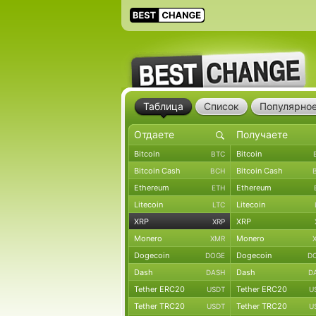
Таблица
Список
Популярно
Bitcoin
Bitcoin
BTC
Bitcoin Cash
Bitcoin Cash
BCH
Ethereum
Ethereum
ETH
Litecoin
Litecoin
LTC
XRP
XRP
XRP
Monero
Monero
XMR
Dogecoin
Dogecoin
DOGE
D
Dash
Dash
DASH
D
Tether ERC20
Tether ERC20
USDT
U
Tether TRC20
Tether TRC20
USDT
U