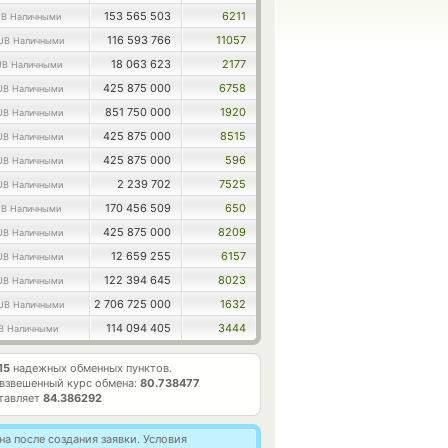
153 565 503
6211
B Наличными
116 593 766
11057
UB Наличными
18 063 623
2177
UB Наличными
425 875 000
6758
UB Наличными
851 750 000
1920
UB Наличными
425 875 000
8515
UB Наличными
425 875 000
596
UB Наличными
2 239 702
7525
UB Наличными
170 456 509
650
B Наличными
425 875 000
8209
UB Наличными
12 659 255
6157
UB Наличными
122 394 645
8023
UB Наличными
2 706 725 000
1632
UB Наличными
114 094 405
3444
B Наличными
15
надежных обменных пунктов.
взвешенный курс обмена:
80.738477
ставляет
84.386292
а после создания заявки. Условия