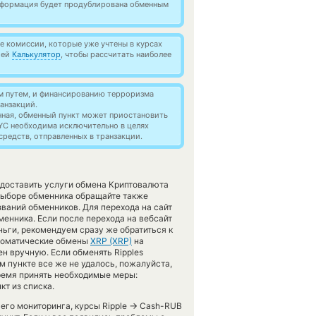
информация будет продублирована обменным
 комиссии, которые уже учтены в курсах
ией
Калькулятор
, чтобы рассчитать наиболее
м путем, и финансированию терроризма
анзакций.
нная, обменный пункт может приостановить
YC необходима исключительно в целях
редств, отправленных в транзакции.
редоставить услуги обмена Криптовалюта
выборе обменника обращайте также
званий обменников. Для перехода на сайт
менника. Если после перехода на вебсайт
ьги, рекомендуем сразу же обратиться к
втоматические обмены
XRP (XRP)
на
н вручную. Если обменять Ripples
м пункте все же не удалось, пожалуйста,
ремя принять необходимые меры:
т из списка.
→
шего мониторинга, курсы Ripple
Cash-RUB