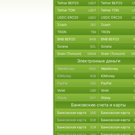
Tether BEP20
Tether BEP20
USDT
U
Tether TON
Tether TON
USDT
U
USDC ERC20
USDC ERC20
USDC
U
Zcash
Zcash
ZEC
TRON
TRON
TRX
BNB BEP20
BNB BEP20
BNB
Solana
Solana
SOL
Gram (Toncoin)
Gram (Toncoin)
GRAM
G
Электронные деньги
WebMoney
WebMoney
WMZ
W
ЮMoney
ЮMoney
RUB
PayPal
PayPal
USD
Volet
Volet
USD
Alipay
Alipay
CNY
Банковские счета и карты
Банковская карта
Банковская карта
USD
Банковская карта
Банковская карта
RUB
Банковская карта
Банковская карта
EUR
Банковская карта
Банковская карта
UAH