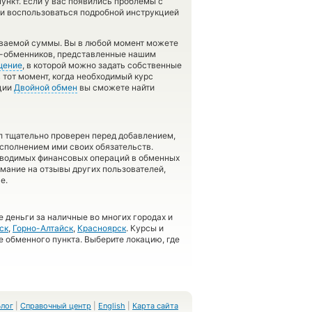
ункт. Если у вас появились проблемы с
 и воспользоваться подробной инструкцией
аваемой суммы. Вы в любой момент можете
ов-обменников, представленные нашим
щение
, в которой можно задать собственные
 тот момент, когда необходимый курс
кции
Двойной обмен
вы сможете найти
л тщательно проверен перед добавлением,
сполнением ими своих обязательств.
оводимых финансовых операций в обменных
имание на отзывы других пользователей,
е.
 деньги за наличные во многих городах и
ск
,
Горно-Алтайск
,
Красноярск
. Курсы и
е обменного пункта. Выберите локацию, где
Блог
|
Справочный центр
|
English
|
Карта сайта