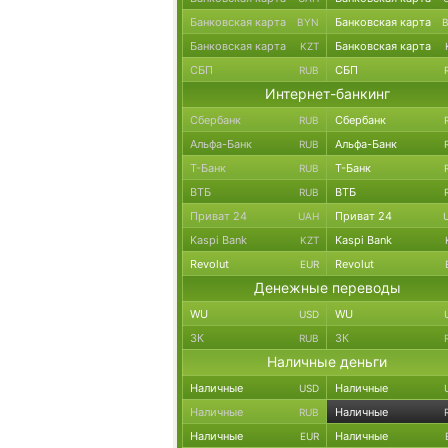
Банковская карта
Банковская карта
BYN
Банковская карта
Банковская карта
KZT
СБП
СБП
RUB
Интернет-банкинг
Сбербанк
Сбербанк
RUB
Альфа-Банк
Альфа-Банк
RUB
Т-Банк
Т-Банк
RUB
ВТБ
ВТБ
RUB
Приват 24
Приват 24
UAH
Kaspi Bank
Kaspi Bank
KZT
Revolut
Revolut
EUR
Денежные переводы
WU
WU
USD
ЗК
ЗК
RUB
Наличные деньги
Наличные
Наличные
USD
Наличные
Наличные
RUB
Наличные
Наличные
EUR