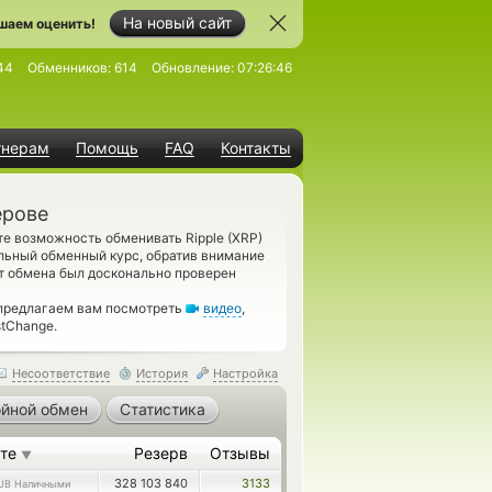
На новый сайт
шаем оценить!
44
Обменников:
614
Обновление:
07:26:46
тнерам
Помощь
FAQ
Контакты
ерове
те возможность обменивать Ripple (XRP)
льный обменный курс, обратив внимание
т обмена был досконально проверен
 предлагаем вам посмотреть
видео
,
tChange.
Несоответствие
История
Настройка
йной обмен
Статистика
ете
Резерв
Отзывы
▼
328 103 840
3133
UB Наличными