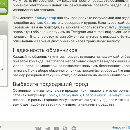
могут быть интереснее, чем когда вы просто посещаете обменный п
UAH
обменом электронных денег, мы рекомендуем посетить раздел FAQ
использования сервиса.
Применяйте
Калькулятор
для точного расчета получаемой или отд
подробно изучить
Статистику
резервов и курсов. Если курсы сайт
сервисом, вам не подходят, вы можете использовать услугу
Опове
параметры обмена и получить на Telegram или e-mail информацию в
появится. В случае отсутствия обменных пунктов, с помощью фун
оптимальный вариант двух обменов через транзитную валюту.
Надежность обменников
Каждый из обменных пунктов, присутствующих на нашем сайте, бы
при этом команда BestChange непрерывно следит за надлежащим и
Использование мониторинга позволяет повысить безопасность пр
пунктах. При выборе обменного пункта, пожалуйста, обращайте вн
размер резервов и текущий статус обменника на нашем мониторинг
Выберите подходящий город
Обменные пункты покупают и продают криптовалюты и электронные
странах, например:
Томск
,
Новокузнецк
,
Новосибирск
,
Барнаул
,
Бий
резервы в разных городах могут отличаться даже у одного и того ж
вам будет удобнее ввести или вывести наличные средства.
!
Новости
|