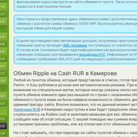
фиксирования курса смотрите на сайте обменного пункта. Также эта 
сервисом в электронном письме.
BYN
KZT
Некоторые из представленных здесь обменников имеют дополнительные
RUB
обменов с расчетом суммы обмена в 10000 XRP. Воспользуйтесь функц
выгодный обмен для вашей суммы.
RUB
В целях противодействия легализации доходов, полученных преступны
RUB
обменные пункты проводят
AML-проверки
поступающих от клиентов тр
В случае если транзакция будет идентифицирована как высокорискова
RUB
обменную операцию для проведения
процедуры KYC
. Информация по K
RUB
соблюдения требований AML/KYC для последующего разблокирования с
UAH
Обмен Ripple на Cash RUR в Кемерове
KZT
Любой из пунктов обмена, который представлен в списке, готов п
EUR
→
Риппл
Кэш рублями в ручном или автоматическом режиме. При 
внимание на специальные метки, которые иногда указаны около на
пункта обмена кликните один раз мышкой по строке с названием об
USD
обменного пункта вами не была найдена возможность обменять ден
RUB
администратору сайта. Вполне возможно, что на данный момент а
Наличные RUB
в Кемерове недоступны и вам будет предложен обме
cryptocurrency на Rubles cash в заинтересовавшем для вас обменно
USD
сообщите нам об этой ситуации. С вашей помощью мы сумеем вов
установим причины проблемы, или же отключим этот обменный пунк
RUB
Не стоит забывать, что при переходе на сайты пунктов обмена с на
EUR