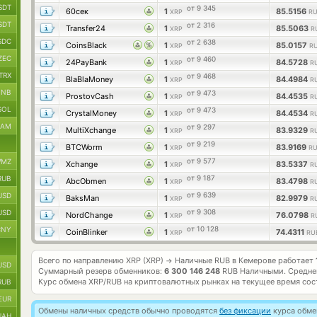
SDT
от 9 345
60сек
1
85.5156
XRP
RU
SDT
от 2 316
Transfer24
1
85.5063
XRP
R
SDC
от 2 638
CoinsBlack
1
85.0157
XRP
R
ZEC
от 9 460
24PayBank
1
84.5728
XRP
R
TRX
от 9 468
BlaBlaMoney
1
84.4984
XRP
R
BNB
от 9 473
ProstovCash
1
84.4535
XRP
R
SOL
от 9 473
CrystalMoney
1
84.4534
XRP
R
RAM
от 9 297
MultiXchange
1
83.9329
XRP
R
от 9 219
BTCWorm
1
83.9169
XRP
RU
от 9 577
MZ
Xchange
1
83.5337
XRP
R
от 9 187
RUB
AbcObmen
1
83.4798
XRP
R
от 9 639
USD
BaksMan
1
82.9979
XRP
R
от 9 308
USD
NordChange
1
76.0798
XRP
R
от 10 128
CNY
CoinBlinker
1
74.4311
XRP
RU
Всего по направлению XRP (XRP)
Наличные RUB в Кемерове работает
→
USD
Суммарный резерв обменников:
6 300 146 248
RUB Наличными.
Средне
Курс обмена
XRP/RUB
на криптовалютных рынках на текущее время со
RUB
EUR
Обмены наличных средств обычно проводятся
без фиксации
курса обмен
UAH