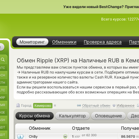
Уже видели новый BestChange? Пригла
Всего курсов:
12277
Мониторинг
Обменники
Проверка адреса
Пар
е
Обмен Ripple (XRP) на Наличные RUB в Кем
Мы представляем вам список пунктов обмена, в которых вы имее
BTC
→
Наличные RUB по наилучшим курсам в сети. Подберите оптима
BCH
также и на резервное количество валюты Cash RUR. Каждый пунк
администраторами нашего сайта.
ETH
Если вы решили воспользоваться нашим сервисом в первый раз,
LTC
подробно рассказывающее обо всех возможных операциях на Bes
XRP
XMR
Город:
Кемерово
Обратный обмен
Избранное
OGE
Курсы обмена
Калькулятор
Оповещение
Дво
ASH
SDT
Обменник
Отдаете
Получа
SDT
от 62 300
ChBy
1
86.5670
XRP
R