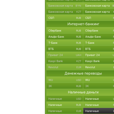
Банковская карта
Банковская карта
BYN
Банковская карта
Банковская карта
KZT
СБП
СБП
RUB
Интернет-банкинг
Сбербанк
Сбербанк
RUB
Альфа-Банк
Альфа-Банк
RUB
Т-Банк
Т-Банк
RUB
ВТБ
ВТБ
RUB
Приват 24
Приват 24
UAH
Kaspi Bank
Kaspi Bank
KZT
Revolut
Revolut
EUR
Денежные переводы
WU
WU
USD
ЗК
ЗК
RUB
Наличные деньги
Наличные
Наличные
USD
Наличные
Наличные
RUB
Наличные
Наличные
EUR