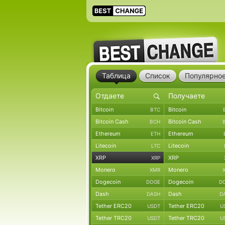
Таблица
Список
Популярно
Bitcoin
Bitcoin
BTC
Bitcoin Cash
Bitcoin Cash
BCH
Ethereum
Ethereum
ETH
Litecoin
Litecoin
LTC
XRP
XRP
XRP
Monero
Monero
XMR
Dogecoin
Dogecoin
DOGE
D
Dash
Dash
DASH
D
Tether ERC20
Tether ERC20
USDT
U
Tether TRC20
Tether TRC20
USDT
U