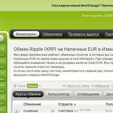
Уже видели новый BestChange? Пригла
Всего курсов:
11258
Мониторинг
Обменники
Проверка адреса
Пар
е
Обмен Ripple (XRP) на Наличные EUR в Изм
Мы представляем вам рейтинг обменных пунктов, в которых вы см
BTC
Наличные EUR по наилучшим курсам в сети Интернет. При опреде
BCH
обращайте внимание также и на резервы валюты Cash EUR. Все 
пункты прошли строгую проверку.
ETH
Если вы посетили нашу систему мониторинга в первый раз, посм
LTC
функциях сервиса BestChange.
XRP
XMR
Город:
Измир
Обратный обмен
Избранное
OGE
Курсы обмена
Калькулятор
Оповещение
Дво
ASH
SDT
Обменник
Отдаете
Пол
▲
SDT
от 9 326
CoinBlinker
1.14175826
1
XRP
EUR