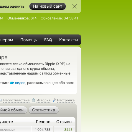
На новый сайт
шаем оценить!
34
Обменников:
614
Обновление:
04:58:41
тнерам
Помощь
FAQ
Контакты
ире
ожете легко обменивать Ripple (XRP) на
лении выгодного курса обмена,
представленные нашим сайтом обменные
отрите
видео
, рассказывающее обо всех
Несоответствие
История
Настройка
йной обмен
Статистика
учаете
Резерв
Отзывы
1 004 738
3443
 Наличными