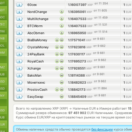
SDT
от 11 354
60сек
1.16007397
1
XRP
EUR
SDT
от 11 605
NordChange
1.16395061
1
XRP
EUR
SDC
от 11 459
MultiXchange
1.16407533
1
XRP
EUR
ZEC
от 11 531
BTCWorm
1.16407533
1
XRP
EUR
TRX
от 11 514
AbcObmen
1.16965950
1
XRP
EUR
BNB
от 9 651
BlaBlaMoney
1.17571041
1
XRP
EUR
SOL
от 9 662
CrystalMoney
1.17623816
1
XRP
EUR
RAM
от 9 661
24PayBank
1.17630117
1
XRP
EUR
от 9 662
RoyalCash
1.17695273
1
XRP
EUR
от 9 661
MZ
Xchange
1.17928551
1
XRP
EUR
от 9 661
RUB
BaksMan
1.18114388
1
XRP
EUR
от 9 662
USD
Монеткинс
1.18482623
1
XRP
EUR
от 11 884
USD
ProstovCash
1.18842173
1
XRP
EUR
от 9 661
CNY
EasySwap
1.18845409
1
XRP
EUR
Всего по направлению XRP (XRP)
Наличные EUR в Измире работает
15
→
USD
Суммарный резерв обменников:
97 451 902
EUR Наличными.
Средневзв
Курс обмена
EUR/XRP
на криптовалютных рынках на текущее время со
RUB
EUR
Обмены наличных средств обычно проводятся
без фиксации
курса обмен
UAH