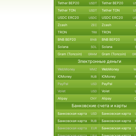
Tether BEP20
Tether BEP20
USDT
U
Tether TON
Tether TON
USDT
U
USDC ERC20
USDC ERC20
USDC
U
Zcash
Zcash
ZEC
TRON
TRON
TRX
BNB BEP20
BNB BEP20
BNB
Solana
Solana
SOL
Gram (Toncoin)
Gram (Toncoin)
GRAM
G
Электронные деньги
WebMoney
WebMoney
WMZ
W
ЮMoney
ЮMoney
RUB
PayPal
PayPal
USD
Volet
Volet
USD
Alipay
Alipay
CNY
Банковские счета и карты
Банковская карта
Банковская карта
USD
Банковская карта
Банковская карта
RUB
Банковская карта
Банковская карта
EUR
Банковская карта
Банковская карта
UAH