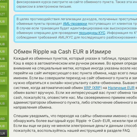
фиксирования курса смотрите на сайте обменного пункта. Также эта 
сервисом в электронном письме.
BYN
KZT
В целях противодействия легализации доходов, полученных преступны
RUB
обменные пункты проводят
AML-проверки
поступающих от клиентов тр
В случае если транзакция будет идентифицирована как высокорискова
обменную операцию для проведения
процедуры KYC
. Информация по K
RUB
соблюдения требований AML/KYC для последующего разблокирования с
RUB
Обмен Ripple на Cash EUR в Измире
RUB
Каждый из обменных пунктов, который указан в таблице, предост
RUB
Кэш в евро в автоматическом или ручном режиме. Во время опреде
UAH
внимание на специальные метки, которые иногда указаны возле н
перейти на сайт интересующего вас пункта обмена, надо всего лиш
KZT
именем. Если вы совершили переход на сайт обменного пункта и за
EUR
нужно обратиться к онлайн-консультанту сайта-обменника. Бывают
системе, когда автоматический обмен
XRP (XRP)
на
Наличные EUR
в
обмен валют вручную. Если же интересующий вас пункт обмена так и
USD
cash, пожалуйста, оповестите нас. Мы своевременно примем необ
администратором обменного пункта, либо отключение обменного ве
RUB
направления обмена.
Спешим уведомить, что переходя на сайты-обменники именно с на
USD
→
обнаружить более выгодный курс Ripple
Cash-EUR, нежели при о
Если вы еще ни разу не меняли электронные деньги данным способо
RUB
пожалуйста, воспользуйтесь нашей инструкцией в разделе FAQ.
EUR