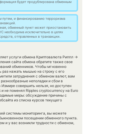
информация будет продублирована обменным
м путем, и финансированию терроризма
анзакций.
нная, обменный пункт может приостановить
YC необходима исключительно в целях
редств, отправленных в транзакции.
→
авляет услуги обмена Криптовалюта Риппл
ления сайта обмена обратите также свое
азваний обменников. Чтобы мгновенно
ь раз нажать мышью на строку с его
метили затруднения с обменом валют, вам
 разнообразные неполадки и сбои в
 Измире совершить нельзя, но доступен
 не поменял Ripples cryptocurrency на Euro
ходимые меры: обсуждение причины с
бсайта из списка курсов текущего
шей системы мониторинга, вы можете
быкновенном посещении обменного пункта.
м и у вас возникли трудности с обменом,