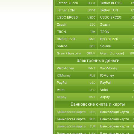
Tether BEP20
Tether BEP20
USDT
U
Tether TON
Tether TON
USDT
U
USDC ERC20
USDC ERC20
USDC
U
Zcash
Zcash
ZEC
TRON
TRON
TRX
BNB BEP20
BNB BEP20
BNB
Solana
Solana
SOL
Gram (Toncoin)
Gram (Toncoin)
GRAM
G
Электронные деньги
WebMoney
WebMoney
WMZ
W
ЮMoney
ЮMoney
RUB
PayPal
PayPal
USD
Volet
Volet
USD
Alipay
Alipay
CNY
Банковские счета и карты
Банковская карта
Банковская карта
USD
Банковская карта
Банковская карта
RUB
Банковская карта
Банковская карта
EUR
Банковская карта
Банковская карта
UAH