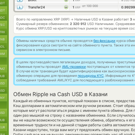
BitKit
1
1
XRP
USD На
SDT
от 100 000
Transfer24
1
0.9929
XRP
SDT
SDC
Всего по направлению XRP (XRP)
Наличные USD в Казани работает
3
н
→
Суммарный резерв обменников:
2 320 912
USD Наличными.
Средневзве
ZEC
Курс обмена
XRP/USD
на криптовалютных рынках на текущее время со
TRX
BNB
Обмены наличных средств обычно проводятся
без фиксации
курса обмен
фиксирования курса смотрите на сайте обменного пункта. Также эта 
SOL
сервисом в электронном письме.
RAM
В целях противодействия легализации доходов, полученных преступны
обменные пункты проводят
AML-проверки
поступающих от клиентов тр
MZ
В случае если транзакция будет идентифицирована как высокорискова
обменную операцию для проведения
процедуры KYC
. Информация по K
RUB
соблюдения требований AML/KYC для последующего разблокирования с
USD
USD
Обмен Ripple на Cash USD в Казани
CNY
Каждый из обменных пунктов, который показан в списке, предоста
Кэш долларами в автоматическом или ручном режиме. Стоит обращ
которые могут располагаться рядом с именем пункта обмена. Для п
USD
один раз мышкой на строку с названием обменника. Если случилось
вы не нашли возможности осуществления обмена, обратитесь к его 
RUB
временные трудности и на данной стадии работы сайта автоматич
EUR
Казани недоступен, тогда вам могут предложить обмен вручную. Есл
Dollar cash все же не вышло, рекомендуем оповестить нас об этой
UAH