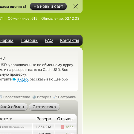
На новый сайт
шаем оценить!
74
Обменников:
615
Обновление:
02:12:33
тнерам
Помощь
FAQ
Контакты
ни
 USD, упорядоченные по обменному курсу.
е и на резервы валюты Cash USD. Все
ьную проверку.
мотрите
видео
, рассказывающее обо
Несоответствие
История
Настройка
йной обмен
Статистика
аете
Резерв
Отзывы
▼
25
1 354 213
1
7835
USD Наличными