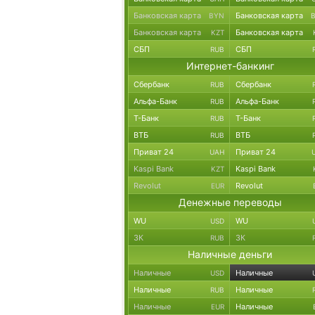
Банковская карта
Банковская карта
BYN
Банковская карта
Банковская карта
KZT
СБП
СБП
RUB
Интернет-банкинг
Сбербанк
Сбербанк
RUB
Альфа-Банк
Альфа-Банк
RUB
Т-Банк
Т-Банк
RUB
ВТБ
ВТБ
RUB
Приват 24
Приват 24
UAH
Kaspi Bank
Kaspi Bank
KZT
Revolut
Revolut
EUR
Денежные переводы
WU
WU
USD
ЗК
ЗК
RUB
Наличные деньги
Наличные
Наличные
USD
Наличные
Наличные
RUB
Наличные
Наличные
EUR