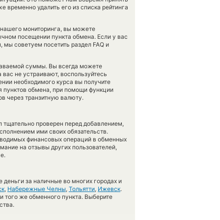
е временно удалить его из списка рейтинга
 нашего мониторинга, вы можете
чном посещении пункта обмена. Если у вас
, мы советуем посетить раздел FAQ и
даваемой суммы. Вы всегда можете
а вас не устраивают, воспользуйтесь
лении необходимого курса вы получите
ия пунктов обмена, при помощи функции
в через транзитную валюту.
л тщательно проверен перед добавлением,
сполнением ими своих обязательств.
оводимых финансовых операций в обменных
имание на отзывы других пользователей,
е.
 деньги за наличные во многих городах и
ск
,
Набережные Челны
,
Тольятти
,
Ижевск
.
 и того же обменного пункта. Выберите
ства.