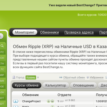
Уже видели новый BestChange? Пригла
Всего курсов:
10630
Мониторинг
Обменники
Проверка адреса
Пар
е
Обмен Ripple (XRP) на Наличные USD в Каза
В списке ниже перечислены обменники Ripple (XRP) на Наличные
BTC
При выборе подходящего курса обмена, обращайте также внимани
BCH
представленные нашим сайтом пункты обмена проходят досконал
Если вы в первый раз посетили нашу систему мониторинга, прос
ETH
всех функциях сайта BestChange.ru.
LTC
XRP
Город:
Казань
Обратный обмен
Избранное
XMR
Курсы обмена
Калькулятор
Оповещение
Дво
OGE
ASH
Обменник
Отдаете
Получ
SDT
от 9 662
ChangeProject
1
1.0091
XRP
SDT
от 2 000