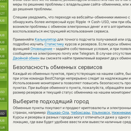
меры по решению проблемы с владельцами сайта-обменника, или ж
BYN
до решения проблемы.
KZT
Спешим уведомить, что переходя на вебсайты-обменники именно с
RUB
→
обнаружить более интересный курс Ripple
Cash-USD, чем при обы
возникли проблемы с обменом электронных денег и его алгоритмом
воспользоваться инструкцией использования сервиса.
RUB
Применяйте
Калькулятор
для точного подсчета получаемой или от
RUB
подробно изучить
Статистику
курсов и резервов. Если курсы обмен
функцией
Оповещение
– задайте собственные условия, и при появ
RUB
сообщение на электронную почту или Telegram. В случае отсутств
RUB
Двойной обмен
вы сможете найти приемлемый вариант двух обмено
UAH
Безопасность обменных сервисов
KZT
Каждый из обменных пунктов, присутствующих на нашем сайте, бы
EUR
при этом команда BestChange непрерывно следит за надлежащим и
Использование мониторинга позволяет повысить безопасность пр
пунктах. При выборе обменного пункта, пожалуйста, обращайте вн
USD
размер резервов и текущий статус обменника на нашем мониторинг
RUB
Выберите подходящий город
Обменные пункты покупают и продают криптовалюты и электронные
странах, например:
Йошкар-Ола
,
Чебоксары
,
Ульяновск
,
Нижнекам
USD
Курсы и резервы в разных городах могут отличаться даже у одного
RUB
локацию, где вам будет удобнее ввести или вывести наличные сред
EUR