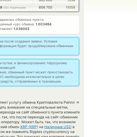
360 000
1338
личными
99
606 700
11056
USD Наличными
адежных обменных пункта.
шенный курс обмена:
1.003494
ставляет
1.036063
а после создания заявки. Условия
информация будет продублирована обменным
м путем, и финансированию терроризма
анзакций.
нная, обменный пункт может приостановить
YC необходима исключительно в целях
редств, отправленных в транзакции.
→
вляет услугу обмена Криптовалюта Риппл
ать внимание на специальные метки,
ерехода на сайт обменного пункта кликните
 так, что после перехода на сайт-обменник
оператору. Может быть так, что возникли
еский обмен
XRP (XRP)
на
Наличные USD
в
и же поменять Ripples cryptocurrency на
 ситуации. Это поможет нам вовремя принять