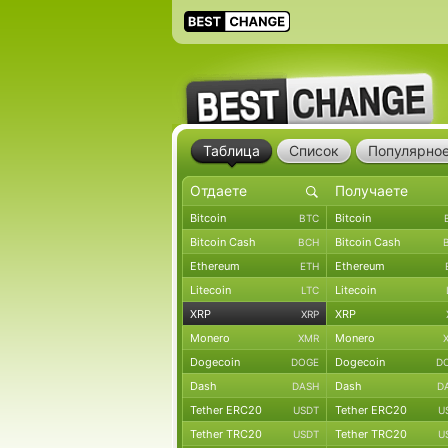
Таблица
Список
Популярно
Bitcoin
Bitcoin
BTC
Bitcoin Cash
Bitcoin Cash
BCH
Ethereum
Ethereum
ETH
Litecoin
Litecoin
LTC
XRP
XRP
XRP
Monero
Monero
XMR
Dogecoin
Dogecoin
DOGE
D
Dash
Dash
DASH
D
Tether ERC20
Tether ERC20
USDT
U
Tether TRC20
Tether TRC20
USDT
U