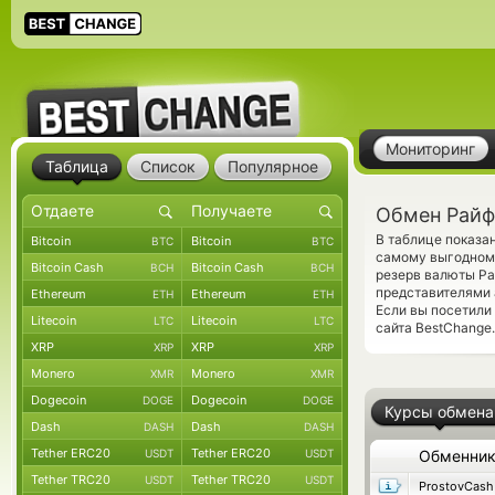
Мониторинг
Таблица
Список
Популярное
Обмен Райфф
В таблице показа
Bitcoin
Bitcoin
BTC
BTC
самому выгодному
Bitcoin Cash
Bitcoin Cash
BCH
BCH
резерв валюты Pa
представителями
Ethereum
Ethereum
ETH
ETH
Если вы посетили
Litecoin
Litecoin
LTC
LTC
сайта BestChange.
XRP
XRP
XRP
XRP
Monero
Monero
XMR
XMR
Dogecoin
Dogecoin
DOGE
DOGE
Курсы обмена
Dash
Dash
DASH
DASH
Tether ERC20
Tether ERC20
USDT
USDT
Обменни
Tether TRC20
Tether TRC20
USDT
USDT
ProstovCash