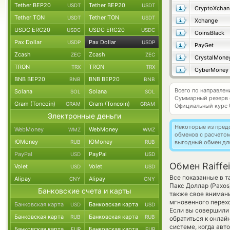
Tether BEP20
Tether BEP20
USDT
USDT
C
Tether TON
Tether TON
USDT
USDT
Xchange
USDC ERC20
USDC ERC20
USDC
USDC
CoinsBlack
Pax Dollar
Pax Dollar
USDP
USDP
PayGet
Zcash
Zcash
ZEC
ZEC
CrystalMone
TRON
TRON
TRX
TRX
CyberMoney
BNB BEP20
BNB BEP20
BNB
BNB
Всего по направле
Solana
Solana
SOL
SOL
Суммарный резерв
Gram (Toncoin)
Gram (Toncoin)
GRAM
GRAM
Официальный курс
Электронные деньги
Некоторые из пред
WebMoney
WebMoney
WMZ
WMZ
обменов с расчето
ЮMoney
ЮMoney
RUB
RUB
выгодный обмен дл
PayPal
PayPal
USD
USD
Обмен Raiffe
Volet
Volet
USD
USD
Все показанные в 
Alipay
Alipay
CNY
CNY
Пакс Доллар (Paxos
Банковские счета и карты
также свое внимани
мгновенного перехо
Банковская карта
Банковская карта
USD
USD
Если вы совершили 
Банковская карта
Банковская карта
RUB
RUB
обратиться к онлай
системе, когда ав
Банковская карта
Банковская карта
EUR
EUR