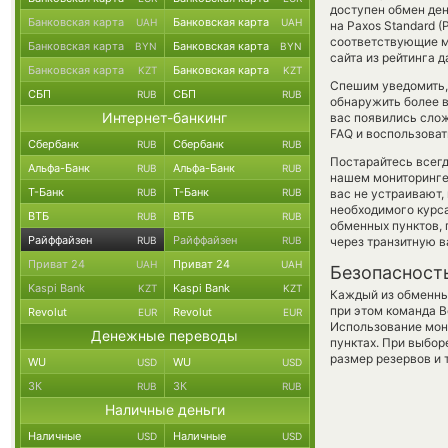
доступен обмен ден
Банковская карта
Банковская карта
UAH
UAH
на Paxos Standard 
соответствующие м
Банковская карта
Банковская карта
BYN
BYN
сайта из рейтинга 
Банковская карта
Банковская карта
KZT
KZT
Спешим уведомить,
СБП
СБП
RUB
RUB
обнаружить более 
Интернет-банкинг
вас появились слож
FAQ и воспользоват
Сбербанк
Сбербанк
RUB
RUB
Постарайтесь всег
Альфа-Банк
Альфа-Банк
RUB
RUB
нашем мониторинге
Т-Банк
Т-Банк
RUB
RUB
вас не устраивают,
необходимого курса
ВТБ
ВТБ
RUB
RUB
обменных пунктов,
Райффайзен
Райффайзен
RUB
RUB
через транзитную в
Приват 24
Приват 24
UAH
UAH
Безопасност
Kaspi Bank
Kaspi Bank
KZT
KZT
Каждый из обменны
при этом команда 
Revolut
Revolut
EUR
EUR
Использование мон
Денежные переводы
пунктах. При выбор
размер резервов и 
WU
WU
USD
USD
ЗК
ЗК
RUB
RUB
Наличные деньги
Наличные
Наличные
USD
USD