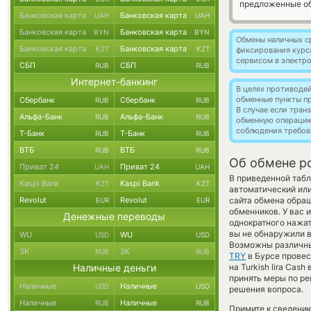
предложенные об
Банковская карта
Банковская карта
UAH
UAH
Банковская карта
Банковская карта
BYN
BYN
Обмены наличных с
Банковская карта
Банковская карта
KZT
KZT
фиксирования курс
сервисом в электр
СБП
СБП
RUB
RUB
Интернет-банкинг
В целях противоде
обменные пункты п
Сбербанк
Сбербанк
RUB
RUB
В случае если тра
Альфа-Банк
Альфа-Банк
RUB
RUB
обменную операци
соблюдения требов
Т-Банк
Т-Банк
RUB
RUB
ВТБ
ВТБ
RUB
RUB
Об обмене po
Приват 24
Приват 24
UAH
UAH
В приведенной табл
Kaspi Bank
Kaspi Bank
KZT
KZT
автоматический ил
Revolut
Revolut
сайта обмена обращ
EUR
EUR
обменников. У вас 
Денежные переводы
однократного нажат
вы не обнаружили в
WU
WU
USD
USD
Возможны различны
ЗК
ЗК
RUB
RUB
TRY
в Бурсе провес
Наличные деньги
на Turkish lira Ca
принять меры по ре
Наличные
Наличные
USD
USD
решения вопроса.
Наличные
Наличные
RUB
RUB
Примите к сведению