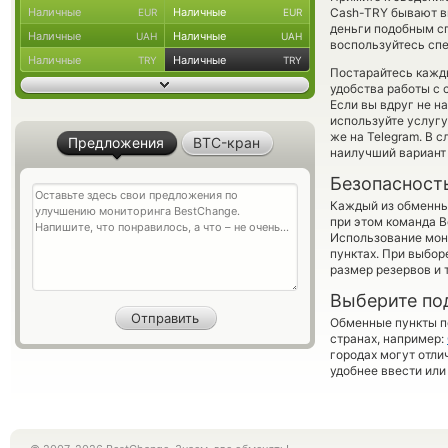
Наличные
Наличные
Cash-TRY бывают вы
EUR
EUR
деньги подобным с
Наличные
Наличные
UAH
UAH
воспользуйтесь спе
Наличные
Наличные
TRY
TRY
Постарайтесь кажд
удобства работы с 
Если вы вдруг не н
используйте услуг
же на Telegram. В 
Предложения
BTC-кран
наилучший вариант 
Безопасност
Каждый из обменны
при этом команда 
Использование мон
пунктах. При выбор
размер резервов и 
Выберите по
Обменные пункты по
странах, например:
городах могут отли
удобнее ввести или