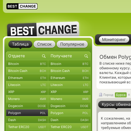
Мониторинг
Таблица
Список
Популярное
Обмен Polyg
В списке ниже пе
Bitcoin
Bitcoin
BTC
BTC
обменному курсу.
Bitcoin Cash
Bitcoin Cash
BCH
BCH
валюты. Каждый о
Клиентам, которы
Ethereum
Ethereum
ETH
ETH
показывающий вс
Litecoin
Litecoin
LTC
LTC
XRP
XRP
XRP
XRP
Город:
Бурса
Monero
Monero
XMR
XMR
Курсы обмена
Dogecoin
Dogecoin
DOGE
DOGE
Polygon
Polygon
POL
POL
К сожалению, на
Dash
Dash
DASH
DASH
направлением об
Tether ERC20
Tether ERC20
USDT
USDT
требуемые обмен