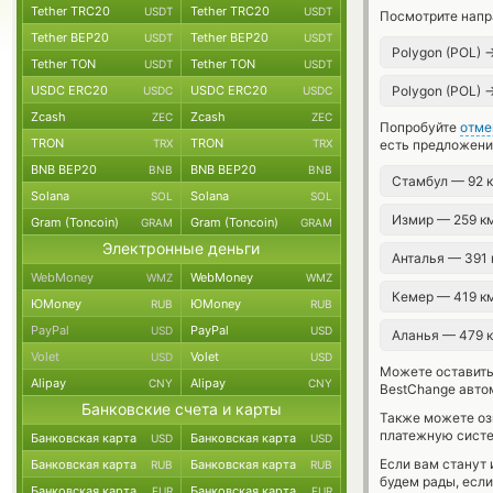
Tether TRC20
Tether TRC20
USDT
USDT
Посмотрите напр
Tether BEP20
Tether BEP20
USDT
USDT
Polygon (POL)
Tether TON
Tether TON
USDT
USDT
USDC ERC20
USDC ERC20
Polygon (POL)
USDC
USDC
Zcash
Zcash
ZEC
ZEC
Попробуйте
отме
TRON
TRON
TRX
TRX
есть предложени
BNB BEP20
BNB BEP20
BNB
BNB
Стамбул — 92 
Solana
Solana
SOL
SOL
Измир — 259 к
Gram (Toncoin)
Gram (Toncoin)
GRAM
GRAM
Электронные деньги
Анталья — 391
WebMoney
WebMoney
WMZ
WMZ
Кемер — 419 к
ЮMoney
ЮMoney
RUB
RUB
PayPal
PayPal
USD
USD
Аланья — 479 
Volet
Volet
USD
USD
Можете оставит
Alipay
Alipay
CNY
CNY
BestChange авто
Банковские счета и карты
Также можете о
платежную систе
Банковская карта
Банковская карта
USD
USD
Если вам станут
Банковская карта
Банковская карта
RUB
RUB
будем рады, есл
Банковская карта
Банковская карта
EUR
EUR