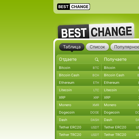
Таблица
Список
Популярно
Bitcoin
Bitcoin
BTC
Bitcoin Cash
Bitcoin Cash
BCH
Ethereum
Ethereum
ETH
Litecoin
Litecoin
LTC
XRP
XRP
XRP
Monero
Monero
XMR
Dogecoin
Dogecoin
DOGE
D
Dash
Dash
DASH
D
Tether ERC20
Tether ERC20
USDT
U
Tether TRC20
Tether TRC20
USDT
U