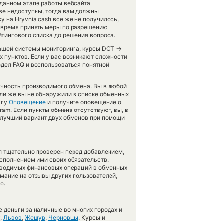
 данном этапе работы вебсайта
е недоступны, тогда вам должны
y на Hryvnia cash все же не получилось,
овремя принять меры по разрешению
йтингового списка до решения вопроса.
→
 нашей системы мониторинга, курсы DOT
пунктов. Если у вас возникают сложности
здел FAQ и воспользоваться понятной
точность производимого обмена. Вы в любой
сли же вы не обнаружили в списке обменных
угу
Оповещение
и получите оповещение о
ram. Если пункты обмена отсутствуют, вы, в
 лучший вариант двух обменов при помощи
л тщательно проверен перед добавлением,
сполнением ими своих обязательств.
оводимых финансовых операций в обменных
имание на отзывы других пользователей,
е.
 деньги за наличные во многих городах и
к
,
Львов
,
Жешув
,
Черновцы
. Курсы и