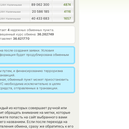
5
89 062 300
4874
UAH Наличными
20 586 185
4116
UAH Наличными
40 433 683
1657
UAH Наличными
отает
4
надежных обменных пункта.
вешенный курс обмена:
36.262749
ставляет
36.621770
а после создания заявки. Условия
информация будет продублирована обменным
м путем, и финансированию терроризма
анзакций.
нная, обменный пункт может приостановить
YC необходима исключительно в целях
редств, отправленных в транзакции.
ждый из которых совершает ручной или
ит обращать внимание на метки, которые
жете попасть на сайт выбранного вами
го названием. Если после перехода на
вления обмена, сразу же обратитесь к его