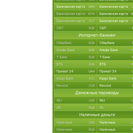
Банковская карта
Банковская карта
UAH
Банковская карта
Банковская карта
BYN
Банковская карта
Банковская карта
KZT
СБП
СБП
RUB
Интернет-банкинг
Сбербанк
Сбербанк
RUB
Альфа-Банк
Альфа-Банк
RUB
Т-Банк
Т-Банк
RUB
ВТБ
ВТБ
RUB
Приват 24
Приват 24
UAH
Kaspi Bank
Kaspi Bank
KZT
Revolut
Revolut
EUR
Денежные переводы
WU
WU
USD
ЗК
ЗК
RUB
Наличные деньги
Наличные
Наличные
USD
Наличные
Наличные
RUB