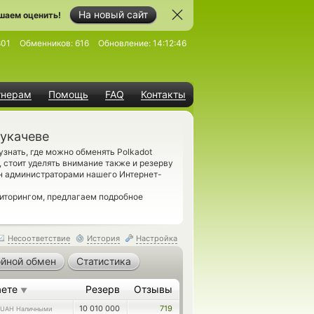
На новый сайт
шаем оценить!
801
Обменников:
616
Обновление:
14:12:46
тнерам
Помощь
FAQ
Контакты
Мукачеве
знать, где можно обменять Polkadot
 стоит уделять внимание также и резерву
н администраторами нашего Интернет-
ниторингом, предлагаем подробное
Несоответствие
История
Настройка
йной обмен
Статистика
аете
Резерв
Отзывы
▼
10 010 000
719
UAH Наличными