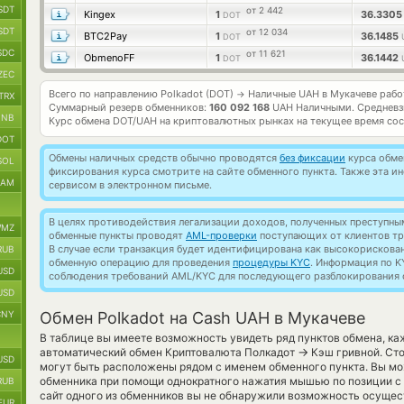
SDT
от 2 442
Kingex
1
36.330
DOT
SDT
от 12 034
BTC2Pay
1
36.1485
DOT
SDC
от 11 621
ObmenoFF
1
36.1442
DOT
ZEC
Всего по направлению Polkadot (DOT)
Наличные UAH в Мукачеве раб
→
TRX
Суммарный резерв обменников:
160 092 168
UAH Наличными.
Средневз
BNB
Курс обмена
DOT/UAH
на криптовалютных рынках на текущее время со
DOT
Обмены наличных средств обычно проводятся
без фиксации
курса обмен
SOL
фиксирования курса смотрите на сайте обменного пункта. Также эта 
RAM
сервисом в электронном письме.
В целях противодействия легализации доходов, полученных преступны
MZ
обменные пункты проводят
AML-проверки
поступающих от клиентов тр
В случае если транзакция будет идентифицирована как высокорискова
RUB
обменную операцию для проведения
процедуры KYC
. Информация по K
USD
соблюдения требований AML/KYC для последующего разблокирования с
USD
CNY
Обмен Polkadot на Cash UAH в Мукачеве
В таблице вы имеете возможность увидеть ряд пунктов обмена, ка
→
автоматический обмен Криптовалюта Полкадот
Кэш гривной. Сто
USD
могут быть расположены рядом с именем обменного пункта. Вы мо
обменника при помощи однократного нажатия мышью по позиции с е
RUB
сайт одного из обменников вы не обнаружили возможность осущест
EUR