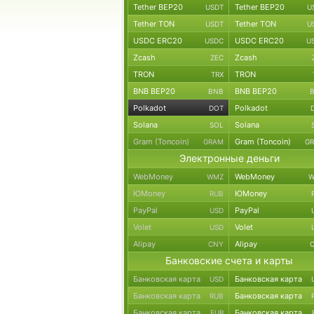
Tether BEP20
Tether BEP20
USDT
U
Tether TON
Tether TON
USDT
U
USDC ERC20
USDC ERC20
USDC
U
Zcash
Zcash
ZEC
TRON
TRON
TRX
BNB BEP20
BNB BEP20
BNB
Polkadot
Polkadot
DOT
Solana
Solana
SOL
Gram (Toncoin)
Gram (Toncoin)
GRAM
G
Электронные деньги
WebMoney
WebMoney
WMZ
W
ЮMoney
ЮMoney
RUB
PayPal
PayPal
USD
Volet
Volet
USD
Alipay
Alipay
CNY
Банковские счета и карты
Банковская карта
Банковская карта
USD
Банковская карта
Банковская карта
RUB
Банковская карта
Банковская карта
EUR