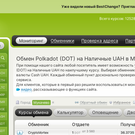
Уже видели новый BestChange? Пригла
Всего курсов:
1252
Мониторинг
Обменники
Проверка адреса
Пар
е
Обмен Polkadot (DOT) на Наличные UAH в 
При помощи нашего сайта любой посетитель имеет возможность у
BTC
(DOT) на Наличные UAH по наилучшему курсу. Выбирая обменник,
BCH
валюты Cash UAH. Каждый обменный пункт досконально провере
сервиса.
ETH
Для клиентов, которые в первый раз решили воспользоваться мо
LTC
видео
, рассказывающее о функциях сайта.
XRP
XMR
Город:
Мукачево
Обратный обмен
Избранное
OGE
Курсы обмена
Калькулятор
Оповещение
Дво
ASH
SDT
Обменник
Отдаете
Получ
SDT
от 3 560
CryptoVortex
1
36.3735
DOT