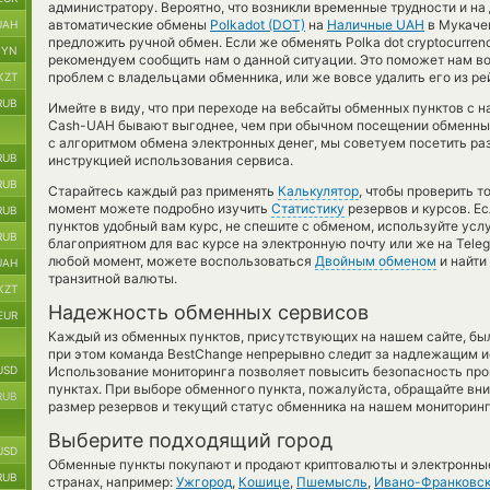
администратору. Вероятно, что возникли временные трудности и на
автоматические обмены
Polkadot (DOT)
на
Наличные UAH
в Мукачев
UAH
предложить ручной обмен. Если же обменять Polka dot cryptocurrenc
BYN
рекомендуем сообщить нам о данной ситуации. Это поможет нам в
проблем с владельцами обменника, или же вовсе удалить его из ре
KZT
RUB
Имейте в виду, что при переходе на вебсайты обменных пунктов с
Cash-UAH бывают выгоднее, чем при обычном посещении обменных 
с алгоритмом обмена электронных денег, мы советуем посетить ра
RUB
инструкцией использования сервиса.
RUB
Старайтесь каждый раз применять
Калькулятор
, чтобы проверить 
момент можете подробно изучить
Статистику
резервов и курсов. Е
RUB
пунктов удобный вам курс, не спешите с обменом, используйте усл
RUB
благоприятном для вас курсе на электронную почту или же на Teleg
любой момент, можете воспользоваться
Двойным обменом
и найти
UAH
транзитной валюты.
KZT
Надежность обменных сервисов
EUR
Каждый из обменных пунктов, присутствующих на нашем сайте, бы
при этом команда BestChange непрерывно следит за надлежащим и
USD
Использование мониторинга позволяет повысить безопасность пр
пунктах. При выборе обменного пункта, пожалуйста, обращайте вн
RUB
размер резервов и текущий статус обменника на нашем мониторинг
Выберите подходящий город
USD
Обменные пункты покупают и продают криптовалюты и электронные
RUB
странах, например:
Ужгород
,
Кошице
,
Пшемысль
,
Ивано-Франковс