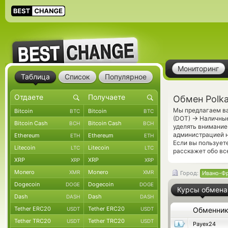
Мониторинг
Таблица
Список
Популярное
Обмен Polk
Мы предлагаем ва
Bitcoin
Bitcoin
BTC
BTC
→
(DOT)
Наличные
Bitcoin Cash
Bitcoin Cash
BCH
BCH
уделять внимание
администрацией н
Ethereum
Ethereum
ETH
ETH
Если вы пользует
Litecoin
Litecoin
LTC
LTC
расскажет обо вс
XRP
XRP
XRP
XRP
Monero
Monero
XMR
XMR
Город:
Ивано-Ф
Dogecoin
Dogecoin
DOGE
DOGE
Курсы обмена
Dash
Dash
DASH
DASH
Tether ERC20
Tether ERC20
USDT
USDT
Обменни
Tether TRC20
Tether TRC20
USDT
USDT
Payex24