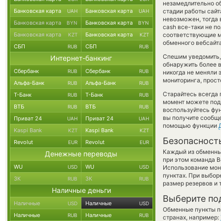
незамедлительно об
Банковская карта
Банковская карта
стадии работы сай
UAH
UAH
невозможен, тогда 
Банковская карта
Банковская карта
BYN
BYN
cash все-таки не п
Банковская карта
Банковская карта
соответствующие м
KZT
KZT
обменного вебсайта
СБП
СБП
RUB
RUB
Спешим уведомить,
Интернет-банкинг
обнаружить более 
Сбербанк
Сбербанк
RUB
RUB
никогда не меняли 
мониторинга, прост
Альфа-Банк
Альфа-Банк
RUB
RUB
Старайтесь всегда
Т-Банк
Т-Банк
RUB
RUB
момент можете под
ВТБ
ВТБ
RUB
RUB
воспользуйтесь фу
вы получите сообще
Приват 24
Приват 24
UAH
UAH
помощью функции
Kaspi Bank
Kaspi Bank
KZT
KZT
Безопасност
Revolut
Revolut
EUR
EUR
Каждый из обменны
Денежные переводы
при этом команда 
WU
WU
USD
USD
Использование мон
пунктах. При выбор
ЗК
ЗК
RUB
RUB
размер резервов и 
Наличные деньги
Выберите по
Наличные
Наличные
USD
USD
Обменные пункты по
Наличные
Наличные
RUB
RUB
странах, например: