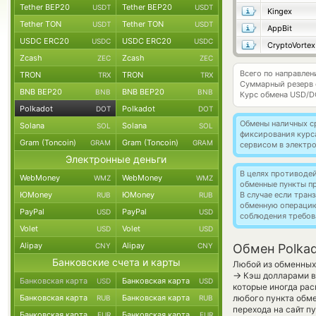
Tether BEP20
Tether BEP20
USDT
USDT
Kingex
Tether TON
Tether TON
USDT
USDT
AppBit
USDC ERC20
USDC ERC20
USDC
USDC
CryptoVortex
Zcash
Zcash
ZEC
ZEC
Всего по направлен
TRON
TRON
TRX
TRX
Суммарный резерв
BNB BEP20
BNB BEP20
BNB
BNB
Курс обмена
USD/D
Polkadot
Polkadot
DOT
DOT
Обмены наличных с
Solana
Solana
SOL
SOL
фиксирования курс
Gram (Toncoin)
Gram (Toncoin)
GRAM
GRAM
сервисом в электр
Электронные деньги
В целях противоде
WebMoney
WebMoney
WMZ
WMZ
обменные пункты п
ЮMoney
ЮMoney
В случае если тра
RUB
RUB
обменную операци
PayPal
PayPal
USD
USD
соблюдения требов
Volet
Volet
USD
USD
Alipay
Alipay
CNY
CNY
Обмен Polka
Банковские счета и карты
Любой из обменных 
→
Кэш долларами в
Банковская карта
Банковская карта
USD
USD
которые иногда рас
Банковская карта
Банковская карта
любого пункта обме
RUB
RUB
перехода на сайт п
Банковская карта
Банковская карта
EUR
EUR