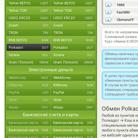
Tether BEP20
Tether BEP20
USDT
USDT
1WM
Tether TON
Tether TON
USDT
USDT
FastWM
USDC ERC20
USDC ERC20
USDC
USDC
ObmenoFF
Zcash
Zcash
ZEC
ZEC
Всего по направлен
TRON
TRON
TRX
TRX
Суммарный резерв
BNB BEP20
BNB BEP20
BNB
BNB
Курс обмена
EUR/D
Polkadot
Polkadot
DOT
DOT
Обмены наличных с
Solana
Solana
SOL
SOL
фиксирования курс
Gram (Toncoin)
Gram (Toncoin)
GRAM
GRAM
сервисом в электр
Электронные деньги
В целях противоде
WebMoney
WebMoney
WMZ
WMZ
обменные пункты п
ЮMoney
ЮMoney
В случае если тра
RUB
RUB
обменную операци
PayPal
PayPal
USD
USD
соблюдения требов
Volet
Volet
USD
USD
Alipay
Alipay
CNY
CNY
Обмен Polkad
Банковские счета и карты
Любой из пунктов о
→
Полкадот
Кэш в е
Банковская карта
Банковская карта
USD
USD
специальные метки,
Банковская карта
Банковская карта
любого пункта обме
RUB
RUB
на вебсайт одного
Банковская карта
Банковская карта
EUR
EUR