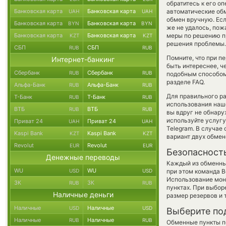
обратитесь к его о
Банковская карта
Банковская карта
автоматические о
UAH
UAH
обмен вручную. Есл
Банковская карта
Банковская карта
BYN
BYN
же не удалось, пож
Банковская карта
Банковская карта
меры по решению пр
KZT
KZT
решения проблемы.
СБП
СБП
RUB
RUB
Помните, что при п
Интернет-банкинг
быть интереснее, ч
Сбербанк
Сбербанк
RUB
RUB
подобным способом
разделе FAQ.
Альфа-Банк
Альфа-Банк
RUB
RUB
Для правильного ра
Т-Банк
Т-Банк
RUB
RUB
использования наше
ВТБ
ВТБ
RUB
RUB
вы вдруг не обнару
используйте услуг
Приват 24
Приват 24
UAH
UAH
Telegram. В случае
Kaspi Bank
Kaspi Bank
KZT
KZT
вариант двух обмен
Revolut
Revolut
EUR
EUR
Безопасност
Денежные переводы
Каждый из обменны
WU
WU
USD
USD
при этом команда 
Использование мон
ЗК
ЗК
RUB
RUB
пунктах. При выбор
Наличные деньги
размер резервов и 
Наличные
Наличные
USD
USD
Выберите по
Наличные
Наличные
RUB
RUB
Обменные пункты по