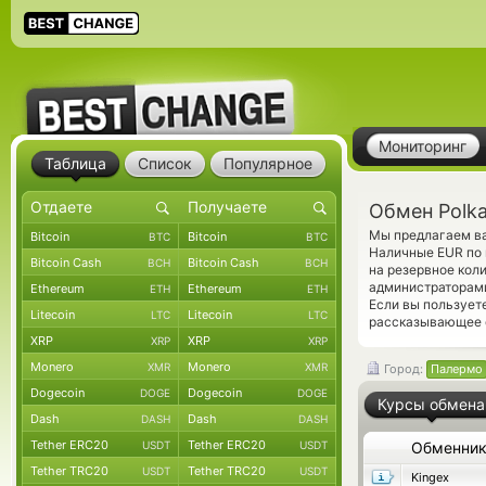
Мониторинг
Таблица
Список
Популярное
Обмен Polk
Мы предлагаем ва
Bitcoin
Bitcoin
BTC
BTC
Наличные EUR по 
Bitcoin Cash
Bitcoin Cash
BCH
BCH
на резервное кол
администраторами
Ethereum
Ethereum
ETH
ETH
Если вы пользует
Litecoin
Litecoin
LTC
LTC
рассказывающее о
XRP
XRP
XRP
XRP
Monero
Monero
XMR
XMR
Город:
Палермо
Dogecoin
Dogecoin
DOGE
DOGE
Курсы обмена
Dash
Dash
DASH
DASH
Tether ERC20
Tether ERC20
USDT
USDT
Обменни
Tether TRC20
Tether TRC20
USDT
USDT
Kingex