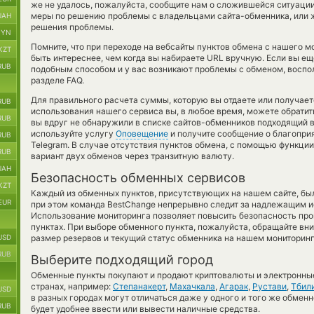
же не удалось, пожалуйста, сообщите нам о сложившейся ситуаци
меры по решению проблемы с владельцами сайта-обменника, или ж
UAH
решения проблемы.
BYN
Помните, что при переходе на вебсайты пунктов обмена с нашего 
KZT
быть интереснее, чем когда вы набираете URL вручную. Если вы ещ
RUB
подобным способом и у вас возникают проблемы с обменом, воспо
разделе FAQ.
Для правильного расчета суммы, которую вы отдаете или получае
RUB
использования нашего сервиса вы, в любое время, можете обратит
RUB
вы вдруг не обнаружили в списке сайтов-обменников подходящий в
используйте услугу
Оповещение
и получите сообщение о благоприят
RUB
Telegram. В случае отсутствия пунктов обмена, с помощью функци
RUB
вариант двух обменов через транзитную валюту.
UAH
Безопасность обменных сервисов
KZT
Каждый из обменных пунктов, присутствующих на нашем сайте, бы
EUR
при этом команда BestChange непрерывно следит за надлежащим и
Использование мониторинга позволяет повысить безопасность пр
пунктах. При выборе обменного пункта, пожалуйста, обращайте вн
USD
размер резервов и текущий статус обменника на нашем мониторинг
RUB
Выберите подходящий город
Обменные пункты покупают и продают криптовалюты и электронные
странах, например:
Степанакерт
,
Махачкала
,
Агарак
,
Рустави
,
Тбил
USD
в разных городах могут отличаться даже у одного и того же обменн
RUB
будет удобнее ввести или вывести наличные средства.