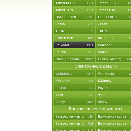
Tether BEP20
Tether BEP20
USDT
U
Tether TON
Tether TON
USDT
U
USDC ERC20
USDC ERC20
USDC
U
Zcash
Zcash
ZEC
TRON
TRON
TRX
BNB BEP20
BNB BEP20
BNB
Polkadot
Polkadot
DOT
Solana
Solana
SOL
Gram (Toncoin)
Gram (Toncoin)
GRAM
G
Электронные деньги
WebMoney
WebMoney
WMZ
W
ЮMoney
ЮMoney
RUB
PayPal
PayPal
USD
Volet
Volet
USD
Alipay
Alipay
CNY
Банковские счета и карты
Банковская карта
Банковская карта
USD
Банковская карта
Банковская карта
RUB
Банковская карта
Банковская карта
EUR