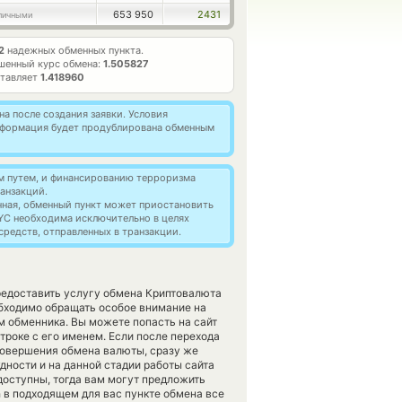
653 950
2431
личными
2
надежных обменных пункта.
шенный курс обмена:
1.505827
ставляет
1.418960
а после создания заявки. Условия
информация будет продублирована обменным
м путем, и финансированию терроризма
анзакций.
нная, обменный пункт может приостановить
YC необходима исключительно в целях
редств, отправленных в транзакции.
предоставить услугу обмена Криптовалюта
бходимо обращать особое внимание на
м обменника. Вы можете попасть на сайт
роке с его именем. Если после перехода
совершения обмена валюты, сразу же
удности и на данной стадии работы сайта
доступны, тогда вам могут предложить
sh в подходящем для вас пункте обмена все