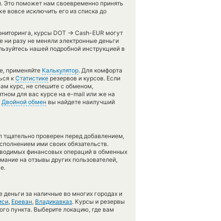
и. Это поможет нам своевременно принять
е вовсе исключить его из списка до
→
мониторинга, курсы DOT
Cash-EUR могут
е ни разу не меняли электронные деньги
льзуйтесь нашей подробной инструкцией в
те, применяйте
Калькулятор
. Для комфорта
ься к
Статистике
резервов и курсов. Если
ам курс, не спешите с обменом,
ном для вас курсе на e-mail или же на
и
Двойной обмен
вы найдете наилучший
л тщательно проверен перед добавлением,
сполнением ими своих обязательств.
оводимых финансовых операций в обменных
имание на отзывы других пользователей,
е.
 деньги за наличные во многих городах и
иси
,
Ереван
,
Владикавказ
. Курсы и резервы
ого пункта. Выберите локацию, где вам