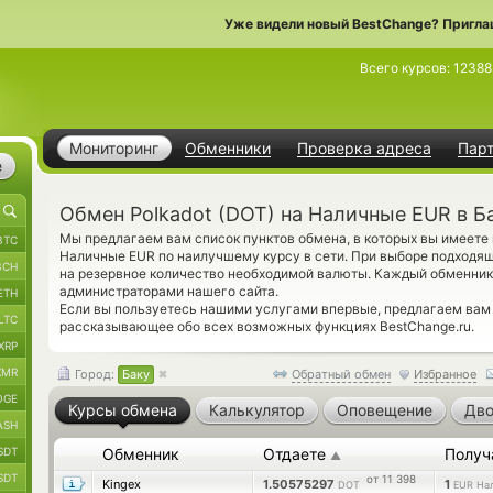
Уже видели новый BestChange? Пригла
Всего курсов:
12388
Мониторинг
Обменники
Проверка адреса
Пар
е
Обмен Polkadot (DOT) на Наличные EUR в Б
Мы предлагаем вам список пунктов обмена, в которых вы имеете
BTC
Наличные EUR по наилучшему курсу в сети. При выборе подходящ
BCH
на резервное количество необходимой валюты. Каждый обменник
администраторами нашего сайта.
ETH
Если вы пользуетесь нашими услугами впервые, предлагаем вам
LTC
рассказывающее обо всех возможных функциях BestChange.ru.
XRP
XMR
Город:
Баку
Обратный обмен
Избранное
OGE
Курсы обмена
Калькулятор
Оповещение
Дво
ASH
SDT
Обменник
Отдаете
Получ
▲
SDT
от 11 398
Kingex
1.50575297
1
DOT
EUR На