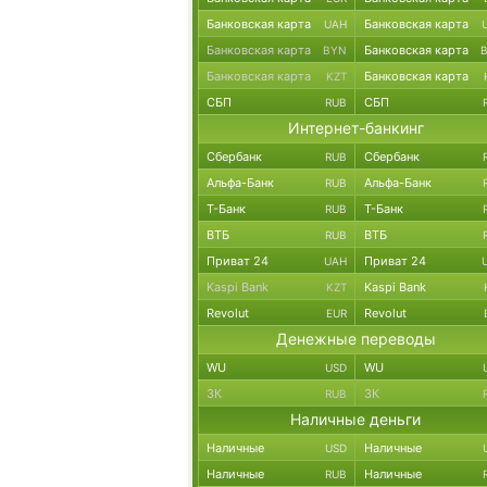
Банковская карта
Банковская карта
UAH
Банковская карта
Банковская карта
BYN
Банковская карта
Банковская карта
KZT
СБП
СБП
RUB
Интернет-банкинг
Сбербанк
Сбербанк
RUB
Альфа-Банк
Альфа-Банк
RUB
Т-Банк
Т-Банк
RUB
ВТБ
ВТБ
RUB
Приват 24
Приват 24
UAH
Kaspi Bank
Kaspi Bank
KZT
Revolut
Revolut
EUR
Денежные переводы
WU
WU
USD
ЗК
ЗК
RUB
Наличные деньги
Наличные
Наличные
USD
Наличные
Наличные
RUB