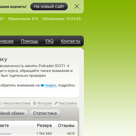
На новый сайт
шаем оценить!
57
Обменников:
614
Обновление:
10:05:55
тнерам
Помощь
FAQ
Контакты
аку
→
 возможность менять Polkadot (DOT)
его курса, обращайте также внимание и
 был тщательно проверен
 обратить внимание на
видео
, подробно
Несоответствие
История
Настройка
йной обмен
Статистика
аете
Резерв
Отзывы
1 744 560
4874
личными