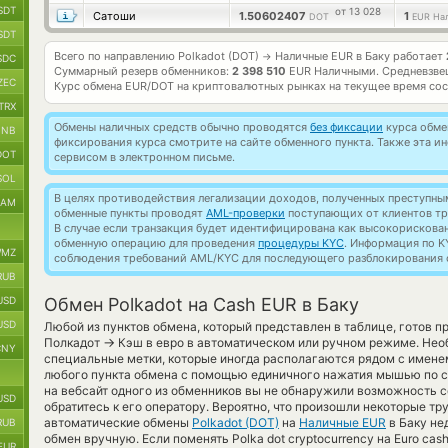
SDT
от 13 028
Сатоши
1.50602407
1
DOT
EUR На
SDT
Всего по направлению Polkadot (DOT)
Наличные EUR в Баку работает
→
SDC
Суммарный резерв обменников:
2 398 510
EUR Наличными.
Средневзве
ZEC
Курс обмена
EUR/DOT
на криптовалютных рынках на текущее время со
TRX
Обмены наличных средств обычно проводятся
без фиксации
курса обмен
BNB
фиксирования курса смотрите на сайте обменного пункта. Также эта 
DOT
сервисом в электронном письме.
SOL
В целях противодействия легализации доходов, полученных преступны
RAM
обменные пункты проводят
AML-проверки
поступающих от клиентов тр
В случае если транзакция будет идентифицирована как высокорискова
обменную операцию для проведения
процедуры KYC
. Информация по K
MZ
соблюдения требований AML/KYC для последующего разблокирования с
RUB
USD
Обмен Polkadot на Cash EUR в Баку
USD
Любой из пунктов обмена, который представлен в таблице, готов 
→
Полкадот
Кэш в евро в автоматическом или ручном режиме. Нео
CNY
специальные метки, которые иногда располагаются рядом с имене
любого пункта обмена с помощью единичного нажатия мышью по ст
на вебсайт одного из обменников вы не обнаружили возможность 
USD
обратитесь к его оператору. Вероятно, что произошли некоторые тр
автоматические обмены
Polkadot (DOT)
на
Наличные EUR
в Баку не
RUB
обмен вручную. Если поменять Polka dot cryptocurrency на Euro ca
EUR