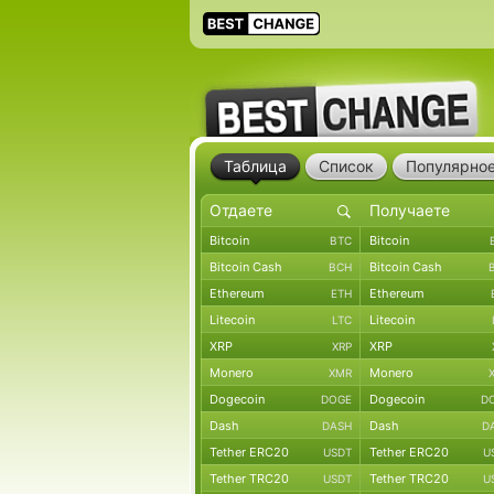
Таблица
Список
Популярно
Bitcoin
Bitcoin
BTC
Bitcoin Cash
Bitcoin Cash
BCH
Ethereum
Ethereum
ETH
Litecoin
Litecoin
LTC
XRP
XRP
XRP
Monero
Monero
XMR
Dogecoin
Dogecoin
DOGE
D
Dash
Dash
DASH
D
Tether ERC20
Tether ERC20
USDT
U
Tether TRC20
Tether TRC20
USDT
U