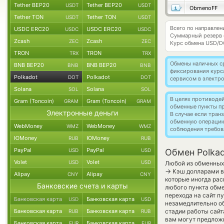
Tether BEP20
Tether BEP20
USDT
USDT
ObmenoFF
Tether TON
Tether TON
USDT
USDT
Всего по направлен
USDC ERC20
USDC ERC20
USDC
USDC
Суммарный резерв
Zcash
Zcash
ZEC
ZEC
Курс обмена
USD/D
TRON
TRON
TRX
TRX
Обмены наличных с
BNB BEP20
BNB BEP20
BNB
BNB
фиксирования курс
Polkadot
Polkadot
DOT
DOT
сервисом в электр
Solana
Solana
SOL
SOL
В целях противоде
Gram (Toncoin)
Gram (Toncoin)
GRAM
GRAM
обменные пункты п
Электронные деньги
В случае если тра
обменную операци
WebMoney
WebMoney
WMZ
WMZ
соблюдения требов
ЮMoney
ЮMoney
RUB
RUB
PayPal
PayPal
USD
USD
Обмен Polka
Volet
Volet
USD
USD
Любой из обменных 
→
Кэш долларами в
Alipay
Alipay
CNY
CNY
которые иногда рас
Банковские счета и карты
любого пункта обме
перехода на сайт п
Банковская карта
Банковская карта
USD
USD
незамедлительно об
Банковская карта
Банковская карта
стадии работы сай
RUB
RUB
вам могут предложит
Банковская карта
Банковская карта
EUR
EUR