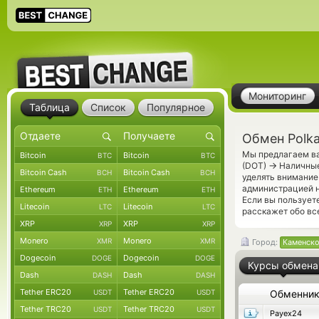
Мониторинг
Таблица
Список
Популярное
Обмен Polk
Мы предлагаем ва
Bitcoin
Bitcoin
BTC
BTC
→
(DOT)
Наличные
Bitcoin Cash
Bitcoin Cash
BCH
BCH
уделять внимание
администрацией н
Ethereum
Ethereum
ETH
ETH
Если вы пользует
Litecoin
Litecoin
LTC
LTC
расскажет обо вс
XRP
XRP
XRP
XRP
Monero
Monero
XMR
XMR
Город:
Каменск
Dogecoin
Dogecoin
DOGE
DOGE
Курсы обмена
Dash
Dash
DASH
DASH
Tether ERC20
Tether ERC20
USDT
USDT
Обменни
Tether TRC20
Tether TRC20
USDT
USDT
Payex24