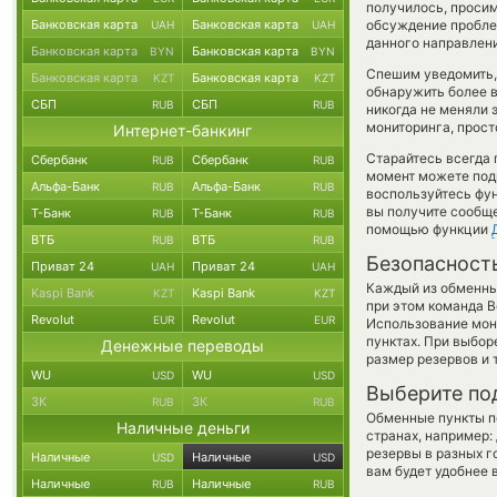
получилось, проси
Банковская карта
Банковская карта
обсуждение пробле
UAH
UAH
данного направлен
Банковская карта
Банковская карта
BYN
BYN
Спешим уведомить,
Банковская карта
Банковская карта
KZT
KZT
обнаружить более 
СБП
СБП
RUB
RUB
никогда не меняли 
мониторинга, прост
Интернет-банкинг
Старайтесь всегда
Сбербанк
Сбербанк
RUB
RUB
момент можете под
Альфа-Банк
Альфа-Банк
RUB
RUB
воспользуйтесь фу
вы получите сообще
Т-Банк
Т-Банк
RUB
RUB
помощью функции
ВТБ
ВТБ
RUB
RUB
Безопасност
Приват 24
Приват 24
UAH
UAH
Каждый из обменны
Kaspi Bank
Kaspi Bank
KZT
KZT
при этом команда 
Revolut
Revolut
EUR
EUR
Использование мон
пунктах. При выбор
Денежные переводы
размер резервов и 
WU
WU
USD
USD
Выберите по
ЗК
ЗК
RUB
RUB
Обменные пункты по
Наличные деньги
странах, например:
резервы в разных г
Наличные
Наличные
USD
USD
вам будет удобнее 
Наличные
Наличные
RUB
RUB