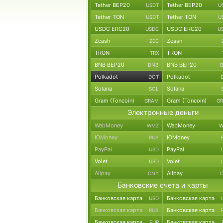
Tether BEP20
Tether BEP20
USDT
U
Tether TON
Tether TON
USDT
U
USDC ERC20
USDC ERC20
USDC
U
Zcash
Zcash
ZEC
TRON
TRON
TRX
BNB BEP20
BNB BEP20
BNB
Polkadot
Polkadot
DOT
Solana
Solana
SOL
Gram (Toncoin)
Gram (Toncoin)
GRAM
G
Электронные деньги
WebMoney
WebMoney
WMZ
W
ЮMoney
ЮMoney
RUB
PayPal
PayPal
USD
Volet
Volet
USD
Alipay
Alipay
CNY
Банковские счета и карты
Банковская карта
Банковская карта
USD
Банковская карта
Банковская карта
RUB
Банковская карта
Банковская карта
EUR