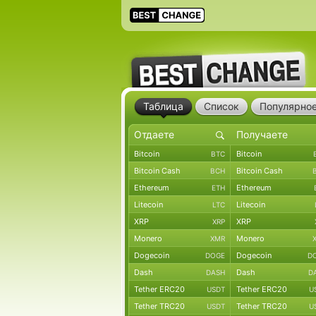
Таблица
Список
Популярно
Bitcoin
Bitcoin
BTC
Bitcoin Cash
Bitcoin Cash
BCH
Ethereum
Ethereum
ETH
Litecoin
Litecoin
LTC
XRP
XRP
XRP
Monero
Monero
XMR
Dogecoin
Dogecoin
DOGE
D
Dash
Dash
DASH
D
Tether ERC20
Tether ERC20
USDT
U
Tether TRC20
Tether TRC20
USDT
U