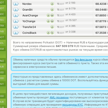
SDT
от 2 193
Nordex
1
68.4238
DOT
SDT
от 9 779
GramBit
1
68.0448
DOT
SDC
от 4 420
AvanChange
1
67.8850
DOT
ZEC
от 15 527
YoChange
1
67.8779
DOT
TRX
от 4 395
Transfer24
1
67.5873
DOT
BNB
от 3 338
CoinsBlack
1
67.3538
DOT
DOT
Всего по направлению Polkadot (DOT)
Наличные RUB в Краснодаре р
→
SOL
Суммарный резерв обменников:
647 509 079
RUB Наличными.
Среднев
RAM
Курс обмена
DOT/RUB
на криптовалютных рынках на текущее время со
Обмены наличных средств обычно проводятся
без фиксации
курса обмен
MZ
фиксирования курса смотрите на сайте обменного пункта. Также эта 
RUB
сервисом в электронном письме.
USD
Некоторые из представленных здесь обменников имеют дополнительные
USD
обменов с расчетом суммы обмена в 10000 DOT. Воспользуйтесь функ
выгодный обмен для вашей суммы.
CNY
В целях противодействия легализации доходов, полученных преступны
USD
обменные пункты проводят
AML-проверки
поступающих от клиентов тр
В случае если транзакция будет идентифицирована как высокорискова
RUB
обменную операцию для проведения
процедуры KYC
. Информация по K
EUR