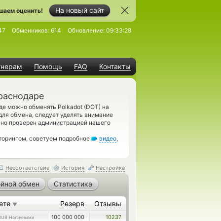
На новый сайт
шаем оценить!
47
Обменников:
614
Обновление:
09:33:28
тнерам
Помощь
FAQ
Контакты
Краснодаре
де можно обменять Polkadot (DOT) на
ля обмена, следует уделять внимание
ьно проверен администрацией нашего
торингом, советуем подробное
видео
,
Несоответствие
История
Настройка
йной обмен
Статистика
ете
Резерв
Отзывы
▼
100 000 000
10237
RUB Наличными