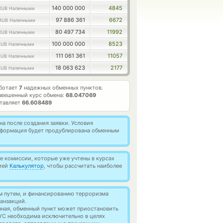
140 000 000
4845
RUB Наличными
97 886 361
6672
RUB Наличными
80 497 734
11992
RUB Наличными
100 000 000
8523
RUB Наличными
111 061 361
11057
RUB Наличными
18 063 623
2177
RUB Наличными
аботает
7
надежных обменных пунктов.
звешенный курс обмена:
68.047069
ставляет
66.608489
а после создания заявки. Условия
информация будет продублирована обменным
 комиссии, которые уже учтены в курсах
цией
Калькулятор
, чтобы рассчитать наиболее
м путем, и финансированию терроризма
анзакций.
нная, обменный пункт может приостановить
YC необходима исключительно в целях