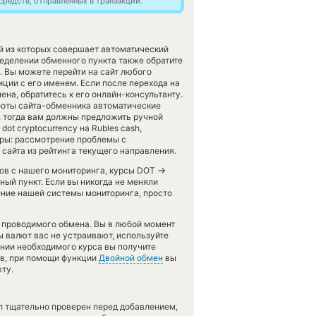
редств, отправленных в транзакции.
й из которых совершает автоматический
еделении обменного пункта также обратите
. Вы можете перейти на сайт любого
ции с его именем. Если после перехода на
а, обратитесь к его онлайн-консультанту.
аботы сайта-обменника автоматические
 тогда вам должны предложить ручной
ot cryptocurrency на Rubles cash,
еры: рассмотрение проблемы с
сайта из рейтинга текущего направления.
→
тов с нашего мониторинга, курсы DOT
ый пункт. Если вы никогда не меняли
ние нашей системы мониторинга, просто
ь проводимого обмена. Вы в любой момент
ы валют вас не устраивают, используйте
ении необходимого курса вы получите
ов, при помощи функции
Двойной обмен
вы
ту.
л тщательно проверен перед добавлением,