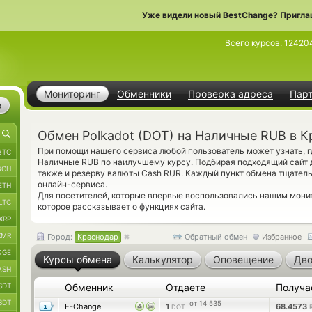
Уже видели новый BestChange? Пригла
Всего курсов:
12420
Мониторинг
Обменники
Проверка адреса
Пар
е
Обмен Polkadot (DOT) на Наличные RUB в 
При помощи нашего сервиса любой пользователь может узнать, г
BTC
Наличные RUB по наилучшему курсу. Подбирая подходящий сайт д
BCH
также и резерву валюты Cash RUR. Каждый пункт обмена тщател
онлайн-сервиса.
ETH
Для посетителей, которые впервые воспользовались нашим мони
LTC
которое рассказывает о функциях сайта.
XRP
XMR
Город:
Краснодар
Обратный обмен
Избранное
OGE
Курсы обмена
Калькулятор
Оповещение
Дво
ASH
SDT
Обменник
Отдаете
Получа
SDT
от 14 535
E-Change
1
68.4573
DOT