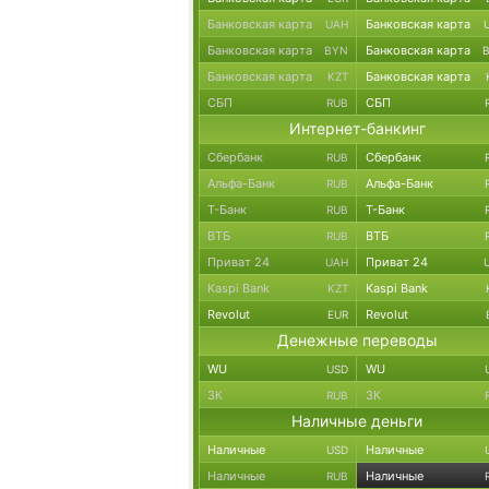
Банковская карта
Банковская карта
UAH
Банковская карта
Банковская карта
BYN
Банковская карта
Банковская карта
KZT
СБП
СБП
RUB
Интернет-банкинг
Сбербанк
Сбербанк
RUB
Альфа-Банк
Альфа-Банк
RUB
Т-Банк
Т-Банк
RUB
ВТБ
ВТБ
RUB
Приват 24
Приват 24
UAH
Kaspi Bank
Kaspi Bank
KZT
Revolut
Revolut
EUR
Денежные переводы
WU
WU
USD
ЗК
ЗК
RUB
Наличные деньги
Наличные
Наличные
USD
Наличные
Наличные
RUB