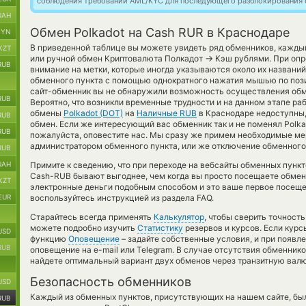
соблюдения требований AML/KYC для последующего разблокирования с
UAH
Обмен Polkadot на Cash RUR в Краснодаре
BYN
В приведенной таблице вы можете увидеть ряд обменников, кажды
KZT
→
или ручной обмен Криптовалюта Полкадот
Кэш рублями. При опр
RUB
внимание на метки, которые иногда указываются около их названий
обменного пункта с помощью однократного нажатия мышью по пози
сайт-обменник вы не обнаружили возможность осуществления обмен
RUB
Вероятно, что возникли временные трудности и на данном этапе р
обмены
Polkadot (DOT)
на
Наличные RUB
в Краснодаре недоступны,
RUB
обмен. Если же интересующий вас обменник так и не поменял Polka d
RUB
пожалуйста, оповестите нас. Мы сразу же примем необходимые м
администратором обменного пункта, или же отключение обменного 
RUB
UAH
Примите к сведению, что при переходе на вебсайты обменных пунк
Cash-RUB бывают выгоднее, чем когда вы просто посещаете обменн
KZT
электронные деньги подобным способом и это ваше первое посеще
EUR
воспользуйтесь инструкцией из раздела FAQ.
Старайтесь всегда применять
Калькулятор
, чтобы сверить точност
можете подробно изучить
Статистику
резервов и курсов. Если курс
USD
функцию
Оповещение
– задайте собственные условия, и при появл
RUB
оповещение на e-mail или Telegram. В случае отсутствия обменник
найдете оптимальный вариант двух обменов через транзитную валю
Безопасность обменников
USD
Каждый из обменных пунктов, присутствующих на нашем сайте, бы
RUB