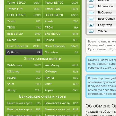
BaksMan
Tether BEP20
Tether BEP20
USDT
USDT
Монеткинс
Tether TON
Tether TON
USDT
USDT
Вобменка
USDC ERC20
USDC ERC20
USDC
USDC
Best-Obmen
Zcash
Zcash
ZEC
ZEC
EasySwap
TRON
TRON
TRX
TRX
2rbina
BNB BEP20
BNB BEP20
BNB
BNB
Solana
Solana
SOL
SOL
Всего по направлен
Суммарный резерв
Gram (Toncoin)
Gram (Toncoin)
GRAM
GRAM
Курс обмена
USD/O
Optimism
Optimism
OP
OP
Электронные деньги
Обмены наличных с
фиксирования курс
WebMoney
WebMoney
WMZ
WMZ
сервисом в электр
ЮMoney
ЮMoney
RUB
RUB
PayPal
PayPal
USD
USD
В целях противоде
обменные пункты п
Volet
Volet
USD
USD
В случае если тра
обменную операци
Alipay
Alipay
CNY
CNY
соблюдения требов
Банковские счета и карты
Банковская карта
Банковская карта
USD
USD
Об обмене O
Банковская карта
Банковская карта
RUB
RUB
Каждый из обменных
→
Банковская карта
Банковская карта
Оптимизм
Кэш до
EUR
EUR