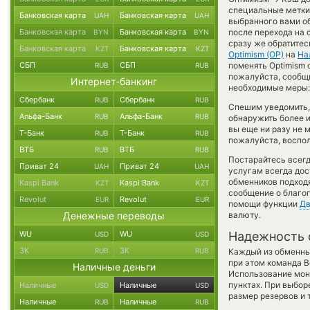
специальные метки,
Банковская карта
Банковская карта
UAH
UAH
выбранного вами об
Банковская карта
Банковская карта
после перехода на 
BYN
BYN
сразу же обратитес
Банковская карта
Банковская карта
KZT
KZT
Optimism (OP)
на
На
СБП
СБП
поменять Optimism c
RUB
RUB
пожалуйста, сообщ
Интернет-банкинг
необходимые меры: 
Сбербанк
Сбербанк
RUB
RUB
Спешим уведомить,
Альфа-Банк
Альфа-Банк
RUB
RUB
обнаружить более 
вы еще ни разу не 
Т-Банк
Т-Банк
RUB
RUB
пожалуйста, воспол
ВТБ
ВТБ
RUB
RUB
Постарайтесь всег
Приват 24
Приват 24
UAH
UAH
услугам всегда до
обменников подходя
Kaspi Bank
Kaspi Bank
KZT
KZT
сообщение о благоп
Revolut
Revolut
EUR
EUR
помощи функции
Дв
Денежные переводы
валюту.
WU
WU
Надежность 
USD
USD
ЗК
ЗК
RUB
RUB
Каждый из обменны
при этом команда 
Наличные деньги
Использование мон
пунктах. При выбор
Наличные
Наличные
USD
USD
размер резервов и 
Наличные
Наличные
RUB
RUB