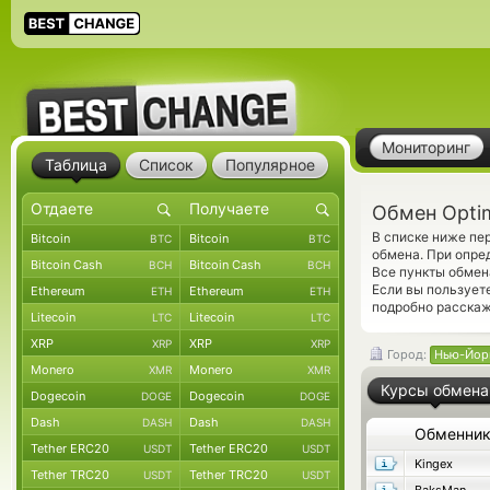
Мониторинг
Таблица
Список
Популярное
Обмен Opti
В списке ниже пе
Bitcoin
Bitcoin
BTC
BTC
обмена. При опре
Bitcoin Cash
Bitcoin Cash
BCH
BCH
Все пункты обмен
Если вы пользует
Ethereum
Ethereum
ETH
ETH
подробно расскаж
Litecoin
Litecoin
LTC
LTC
XRP
XRP
XRP
XRP
Город:
Нью-Йор
Monero
Monero
XMR
XMR
Курсы обмена
Dogecoin
Dogecoin
DOGE
DOGE
Dash
Dash
DASH
DASH
Обменни
Tether ERC20
Tether ERC20
USDT
USDT
Kingex
Tether TRC20
Tether TRC20
USDT
USDT