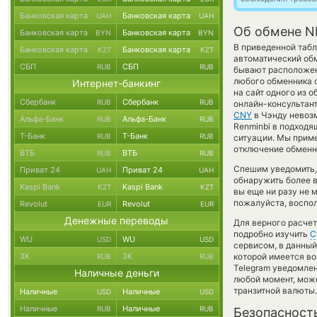
Банковская карта
Банковская карта
UAH
UAH
Об обмене N
Банковская карта
Банковская карта
BYN
BYN
В приведенной табл
Банковская карта
Банковская карта
KZT
KZT
автоматический об
СБП
СБП
RUB
RUB
бывают расположены
любого обменника с
Интернет-банкинг
на сайт одного из 
Сбербанк
Сбербанк
RUB
RUB
онлайн-консультант
CNY
в Чэнду невозм
Альфа-Банк
Альфа-Банк
RUB
RUB
Renminbi в подходя
Т-Банк
Т-Банк
RUB
RUB
ситуации. Мы прим
отключение обменно
ВТБ
ВТБ
RUB
RUB
Спешим уведомить,
Приват 24
Приват 24
UAH
UAH
обнаружить более 
Kaspi Bank
Kaspi Bank
KZT
KZT
вы еще ни разу не 
пожалуйста, воспол
Revolut
Revolut
EUR
EUR
Денежные переводы
Для верного расчет
подробно изучить
С
WU
WU
USD
USD
сервисом, в данный
ЗК
ЗК
которой имеется во
RUB
RUB
Telegram уведомлен
Наличные деньги
любой момент, мож
транзитной валюты.
Наличные
Наличные
USD
USD
Наличные
Наличные
RUB
RUB
Безопасност