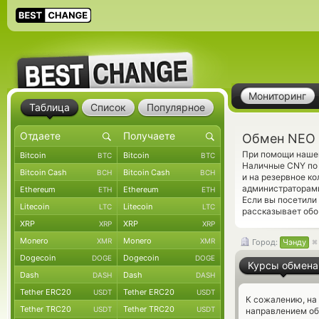
Мониторинг
Таблица
Список
Популярное
Обмен NEO 
При помощи нашег
Bitcoin
Bitcoin
BTC
BTC
Наличные CNY по 
Bitcoin Cash
Bitcoin Cash
BCH
BCH
и на резервное к
администраторами
Ethereum
Ethereum
ETH
ETH
Если вы посетили
Litecoin
Litecoin
LTC
LTC
рассказывает обо 
XRP
XRP
XRP
XRP
Monero
Monero
XMR
XMR
Город:
Чэнду
Dogecoin
Dogecoin
DOGE
DOGE
Курсы обмена
Dash
Dash
DASH
DASH
Tether ERC20
Tether ERC20
USDT
USDT
К сожалению, на
Tether TRC20
Tether TRC20
USDT
USDT
направлением о