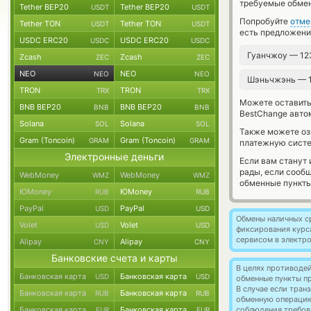
требуемые обмен
Tether BEP20
Tether BEP20
USDT
USDT
Попробуйте
отме
Tether TON
Tether TON
USDT
USDT
есть предложени
USDC ERC20
USDC ERC20
USDC
USDC
Гуанчжоу — 12
Zcash
Zcash
ZEC
ZEC
NEO
NEO
NEO
NEO
Шэньчжэнь — 
TRON
TRON
TRX
TRX
Можете оставит
BNB BEP20
BNB BEP20
BNB
BNB
BestChange авто
Solana
Solana
SOL
SOL
Также можете о
Gram (Toncoin)
Gram (Toncoin)
GRAM
GRAM
платежную систе
Электронные деньги
Если вам станут
рады, если сооб
WebMoney
WebMoney
WMZ
WMZ
обменные пункты
ЮMoney
ЮMoney
RUB
RUB
PayPal
PayPal
USD
USD
Обмены наличных с
Volet
Volet
USD
USD
фиксирования курс
сервисом в электр
Alipay
Alipay
CNY
CNY
Банковские счета и карты
В целях противоде
Банковская карта
Банковская карта
USD
USD
обменные пункты п
В случае если тра
Банковская карта
Банковская карта
RUB
RUB
обменную операци
Банковская карта
Банковская карта
соблюдения требов
EUR
EUR