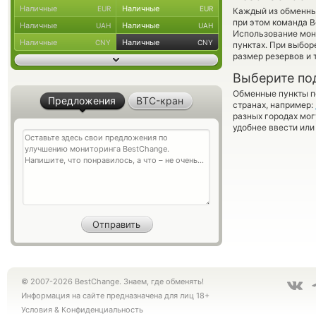
Наличные
Наличные
EUR
EUR
Каждый из обменны
при этом команда 
Наличные
Наличные
UAH
UAH
Использование мон
Наличные
Наличные
CNY
CNY
пунктах. При выбор
размер резервов и 
Выберите по
Обменные пункты по
Предложения
BTC-кран
странах, например:
разных городах мог
удобнее ввести или
© 2007-2026 BestChange. Знаем, где обменять!
Информация на сайте предназначена для лиц 18+
Условия
&
Конфиденциальность