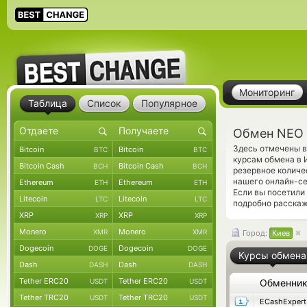
Мониторинг
Таблица
Список
Популярное
Обмен NEO 
Здесь отмечены в
Bitcoin
Bitcoin
BTC
BTC
курсам обмена в 
Bitcoin Cash
Bitcoin Cash
BCH
BCH
резервное количе
нашего онлайн-се
Ethereum
Ethereum
ETH
ETH
Если вы посетили
Litecoin
Litecoin
LTC
LTC
подробно расскаж
XRP
XRP
XRP
XRP
Monero
Monero
XMR
XMR
Город:
Киев
Dogecoin
Dogecoin
DOGE
DOGE
Курсы обмена
Dash
Dash
DASH
DASH
Tether ERC20
Tether ERC20
USDT
USDT
Обменни
Tether TRC20
Tether TRC20
USDT
USDT
ECashExpert