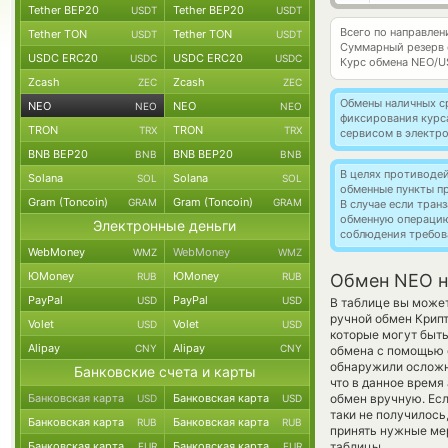
Tether BEP20
Tether BEP20
USDT
USDT
Всего по направле
Tether TON
Tether TON
USDT
USDT
Суммарный резерв
USDC ERC20
USDC ERC20
USDC
USDC
Курс обмена
NEO/U
Zcash
Zcash
ZEC
ZEC
Обмены наличных с
NEO
NEO
NEO
NEO
фиксирования курс
TRON
TRON
TRX
TRX
сервисом в электр
BNB BEP20
BNB BEP20
BNB
BNB
В целях противоде
Solana
Solana
SOL
SOL
обменные пункты п
Gram (Toncoin)
Gram (Toncoin)
GRAM
GRAM
В случае если тра
обменную операци
Электронные деньги
соблюдения требов
WebMoney
WebMoney
WMZ
WMZ
ЮMoney
ЮMoney
RUB
RUB
Обмен NEO н
PayPal
PayPal
USD
USD
В таблице вы может
ручной обмен Крип
Volet
Volet
USD
USD
которые могут быть
Alipay
Alipay
CNY
CNY
обмена с помощью е
обнаружили осложне
Банковские счета и карты
что в данное врем
Банковская карта
Банковская карта
обмен вручную. Есл
USD
USD
таки не получилос
Банковская карта
Банковская карта
RUB
RUB
принять нужные ме
Банковская карта
Банковская карта
таблицы.
EUR
EUR