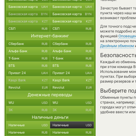
Банковская карта
Банковская карта
UAH
UAH
Зачастую бывает та
пункта через наш м
Банковская карта
Банковская карта
BYN
BYN
возникают проблемы
Банковская карта
Банковская карта
KZT
KZT
Для точного подсче
СБП
СБП
RUB
RUB
можете подробно и
Интернет-банкинг
функцией
Оповеще
на электронную поч
Сбербанк
Сбербанк
RUB
RUB
Двойным обменом
и
Альфа-Банк
Альфа-Банк
RUB
RUB
Безопасност
Т-Банк
Т-Банк
RUB
RUB
Каждый из обменны
ВТБ
ВТБ
RUB
RUB
при этом команда 
Использование мон
Приват 24
Приват 24
UAH
UAH
пунктах. При выбор
Kaspi Bank
Kaspi Bank
KZT
KZT
размер резервов и 
Revolut
Revolut
EUR
EUR
Выберите по
Денежные переводы
Обменные пункты по
странах, например:
WU
WU
USD
USD
городах могут отли
ЗК
ЗК
RUB
RUB
удобнее ввести или
Наличные деньги
Наличные
Наличные
USD
USD
Наличные
Наличные
RUB
RUB