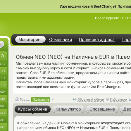
Уже видели новый BestChange? Пригла
Всего курсов:
11001
Мониторинг
Обменники
Проверка адреса
Пар
е
Обмен NEO (NEO) на Наличные EUR в Пше
Мы предлагаем вам листинг обменников, в которых вы можете о
BTC
самому выгодному курсу в сети Интернет. Выбирая обменный сайт
BCH
валюты Cash EUR. Все обменники, предлагаемые на нашем сайте
представителями администрации.
ETH
Клиентам, посещающим наш мониторинг курсов в первый раз, п
LTC
показывающий все возможные функции сайта BestChange.ru.
XRP
XMR
Город:
Пшемысль
Обратный обмен
Избранное
OGE
Курсы обмена
Калькулятор
Оповещение
Дво
ASH
SDT
К сожалению, на данный момент в мониторинге
отсутствуют
обм
SDT
→
направлением обмена NEO (NEO)
Наличные EUR в Пшемысле на