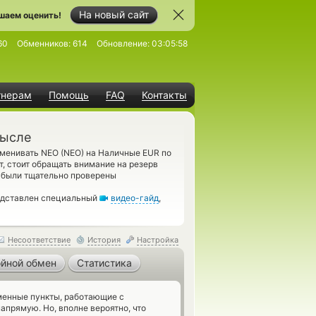
На новый сайт
шаем оценить!
60
Обменников:
614
Обновление:
03:05:58
тнерам
Помощь
FAQ
Контакты
мысле
бменивать NEO (NEO) на Наличные EUR по
, стоит обращать внимание на резерв
, были тщательно проверены
редставлен специальный
видео-гайд
,
Несоответствие
История
Настройка
йной обмен
Статистика
енные пункты, работающие с
прямую. Но, вполне вероятно, что