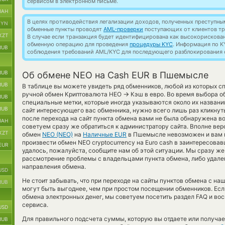
сервисом в электронном письме.
UAH
В целях противодействия легализации доходов, полученных преступны
BYN
обменные пункты проводят
AML-проверки
поступающих от клиентов тр
KZT
В случае если транзакция будет идентифицирована как высокорискова
обменную операцию для проведения
процедуры KYC
. Информация по K
RUB
соблюдения требований AML/KYC для последующего разблокирования с
RUB
Об обмене NEO на Cash EUR в Пшемысле
RUB
В таблице вы можете увидеть ряд обменников, любой из которых с
→
ручной обмен Криптовалюта НЕО
Кэш в евро. Во время выбора о
RUB
специальные метки, которые иногда указываются около их названий
RUB
сайт интересующего вас обменника, нужно всего лишь раз кликнуть
после перехода на сайт пункта обмена вами не была обнаружена 
UAH
советуем сразу же обратиться к администратору сайта. Вполне вер
KZT
обмен
NEO (NEO)
на
Наличные EUR
в Пшемысле невозможен и вам 
произвести обмен NEO cryptocurrency на Euro cash в заинтересова
EUR
удалось, пожалуйста, сообщите нам об этой ситуации. Мы сразу 
рассмотрение проблемы с владельцами пункта обмена, либо удален
направления обмена.
USD
Не стоит забывать, что при переходе на сайты пунктов обмена с н
RUB
могут быть выгоднее, чем при простом посещении обменников. Есл
обмена электронных денег, мы советуем посетить раздел FAQ и во
сервиса.
USD
Для правильного подсчета суммы, которую вы отдаете или получае
RUB