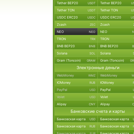
Tether BEP20
Tether BEP20
USDT
U
Tether TON
Tether TON
USDT
U
USDC ERC20
USDC ERC20
USDC
U
Zcash
Zcash
ZEC
NEO
NEO
NEO
TRON
TRON
TRX
BNB BEP20
BNB BEP20
BNB
Solana
Solana
SOL
Gram (Toncoin)
Gram (Toncoin)
GRAM
G
Электронные деньги
WebMoney
WebMoney
WMZ
W
ЮMoney
ЮMoney
RUB
PayPal
PayPal
USD
Volet
Volet
USD
Alipay
Alipay
CNY
Банковские счета и карты
Банковская карта
Банковская карта
USD
Банковская карта
Банковская карта
RUB
Банковская карта
Банковская карта
EUR