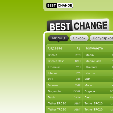
Таблица
Список
Популярно
Bitcoin
Bitcoin
BTC
Bitcoin Cash
Bitcoin Cash
BCH
Ethereum
Ethereum
ETH
Litecoin
Litecoin
LTC
XRP
XRP
XRP
Monero
Monero
XMR
Dogecoin
Dogecoin
DOGE
D
Dash
Dash
DASH
D
Tether ERC20
Tether ERC20
USDT
U
Tether TRC20
Tether TRC20
USDT
U