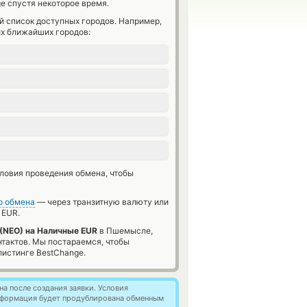
e спустя некоторое время.
й список доступных городов. Например,
их ближайших городов:
словия проведения обмена, чтобы
о обмена
— через транзитную валюту или
 EUR.
(NEO) на Наличные EUR
в Пшемысле,
нтактов. Мы постараемся, чтобы
истинге BestChange.
а после создания заявки. Условия
информация будет продублирована обменным