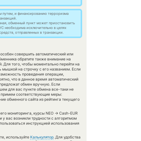
м путем, и финансированию терроризма
анзакций.
нная, обменный пункт может приостановить
YC необходима исключительно в целях
редств, отправленных в транзакции.
пособен совершить автоматический или
бменника обратите также внимание на
. Для того, чтобы моментально перейти на
 мышкой на строчку с его названием. Если
возможность проведения операции,
оятно, что в данное время автоматический
предложат обмен вручную. Если
вшем для вас пункте обмена все-таки не
же примем соответствующие меры:
ие обменного сайта из рейтинга текущего
→
ашего мониторинга, курсы NEO
Cash-EUR
и у вас возникли трудности с алгоритмом
спользоваться инструкцией использования
те, используйте
Калькулятор
. Для удобства