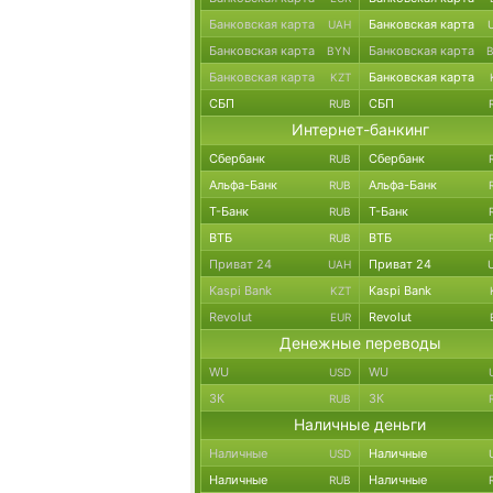
Банковская карта
Банковская карта
UAH
Банковская карта
Банковская карта
BYN
Банковская карта
Банковская карта
KZT
СБП
СБП
RUB
Интернет-банкинг
Сбербанк
Сбербанк
RUB
Альфа-Банк
Альфа-Банк
RUB
Т-Банк
Т-Банк
RUB
ВТБ
ВТБ
RUB
Приват 24
Приват 24
UAH
Kaspi Bank
Kaspi Bank
KZT
Revolut
Revolut
EUR
Денежные переводы
WU
WU
USD
ЗК
ЗК
RUB
Наличные деньги
Наличные
Наличные
USD
Наличные
Наличные
RUB