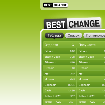
Таблица
Список
Популярно
Bitcoin
Bitcoin
BTC
Bitcoin Cash
Bitcoin Cash
BCH
Ethereum
Ethereum
ETH
Litecoin
Litecoin
LTC
XRP
XRP
XRP
Monero
Monero
XMR
Dogecoin
Dogecoin
DOGE
D
Dash
Dash
DASH
D
Tether ERC20
Tether ERC20
USDT
U
Tether TRC20
Tether TRC20
USDT
U