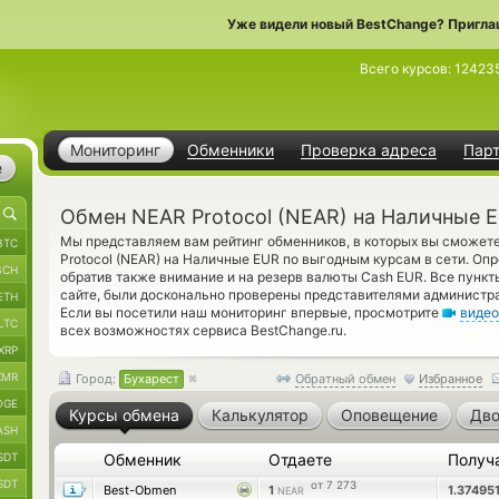
Уже видели новый BestChange? Пригла
Всего курсов:
12423
Мониторинг
Обменники
Проверка адреса
Пар
е
Обмен NEAR Protocol (NEAR) на Наличные E
Мы представляем вам рейтинг обменников, в которых вы сможет
BTC
Protocol (NEAR) на Наличные EUR по выгодным курсам в сети. Оп
BCH
обратив также внимание и на резерв валюты Cash EUR. Все пунк
сайте, были досконально проверены представителями администр
ETH
Если вы посетили наш мониторинг впервые, просмотрите
видео
LTC
всех возможностях сервиса BestChange.ru.
XRP
XMR
Город:
Бухарест
Обратный обмен
Избранное
OGE
Курсы обмена
Калькулятор
Оповещение
Дво
ASH
SDT
Обменник
Отдаете
Получ
SDT
от 7 273
Best-Obmen
1
1.37495
NEAR