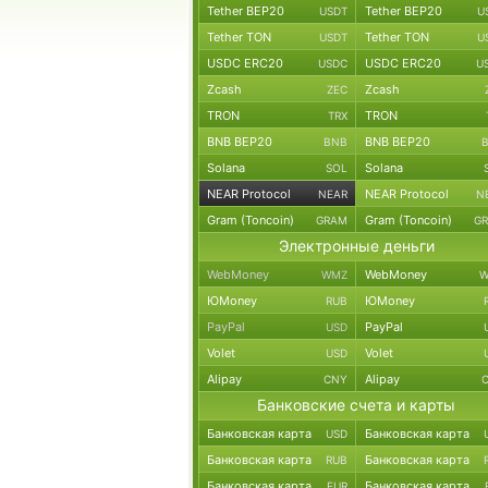
Tether BEP20
Tether BEP20
USDT
U
Tether TON
Tether TON
USDT
U
USDC ERC20
USDC ERC20
USDC
U
Zcash
Zcash
ZEC
TRON
TRON
TRX
BNB BEP20
BNB BEP20
BNB
Solana
Solana
SOL
NEAR Protocol
NEAR Protocol
NEAR
N
Gram (Toncoin)
Gram (Toncoin)
GRAM
G
Электронные деньги
WebMoney
WebMoney
WMZ
W
ЮMoney
ЮMoney
RUB
PayPal
PayPal
USD
Volet
Volet
USD
Alipay
Alipay
CNY
Банковские счета и карты
Банковская карта
Банковская карта
USD
Банковская карта
Банковская карта
RUB
Банковская карта
Банковская карта
EUR