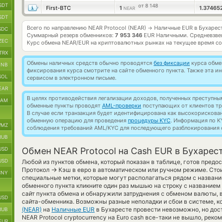
SDT
от 8 148
First-BTC
1
1.37465
NEAR
SDT
Всего по направлению NEAR Protocol (NEAR)
Наличные EUR в Бухарес
→
SDC
Суммарный резерв обменников:
7 953 346
EUR Наличными.
Средневзве
ZEC
Курс обмена
NEAR/EUR
на криптовалютных рынках на текущее время с
TRX
Обмены наличных средств обычно проводятся
без фиксации
курса обмен
BNB
фиксирования курса смотрите на сайте обменного пункта. Также эта 
SOL
сервисом в электронном письме.
EAR
В целях противодействия легализации доходов, полученных преступны
RAM
обменные пункты проводят
AML-проверки
поступающих от клиентов тр
В случае если транзакция будет идентифицирована как высокорискова
обменную операцию для проведения
процедуры KYC
. Информация по K
MZ
соблюдения требований AML/KYC для последующего разблокирования с
RUB
USD
Обмен NEAR Protocol на Cash EUR в Бухарес
USD
Любой из пунктов обмена, который показан в таблице, готов пред
→
Протокол
Кэш в евро в автоматическом или ручном режиме. Сто
CNY
специальные метки, которые могут располагаться рядом с названи
обменного пункта кликните один раз мышью на строку с названием
сайт пункта обмена и обнаружили затруднения с обменом валюты, 
USD
сайта-обменника. Возможны разные неполадки и сбои в системе, 
(NEAR)
на
Наличные EUR
в Бухаресте провести невозможно, но дос
RUB
NEAR Protocol cryptocurrency на Euro cash все-таки не вышло, ре
EUR