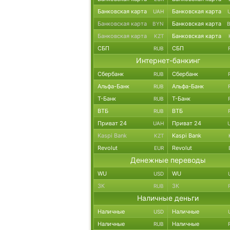
Банковская карта
Банковская карта
UAH
Банковская карта
Банковская карта
BYN
Банковская карта
Банковская карта
KZT
СБП
СБП
RUB
Интернет-банкинг
Сбербанк
Сбербанк
RUB
Альфа-Банк
Альфа-Банк
RUB
Т-Банк
Т-Банк
RUB
ВТБ
ВТБ
RUB
Приват 24
Приват 24
UAH
Kaspi Bank
Kaspi Bank
KZT
Revolut
Revolut
EUR
Денежные переводы
WU
WU
USD
ЗК
ЗК
RUB
Наличные деньги
Наличные
Наличные
USD
Наличные
Наличные
RUB