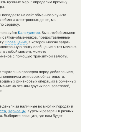
нять нужные меры: определим причину
цы.
ы попадаете на сайт обменного пункта
м обмена электронных денег, мы
по сервису.
спользуйте
Калькулятор
. Вы в любой момент
сы сайтов-обменников, предоставленные
угу
Оповещение
, в которой можно задать
электронную почту сообщение в тот момент,
ы, в любой момент, можете
обменов с помощью транзитной валюты.
л тщательно проверен перед добавлением,
сполнением ими своих обязательств.
оводимых финансовых операций в обменных
имание на отзывы других пользователей,
е.
 деньги за наличные во многих городах и
сса
,
Черновцы
. Курсы и резервы в разных
а. Выберите локацию, где вам будет