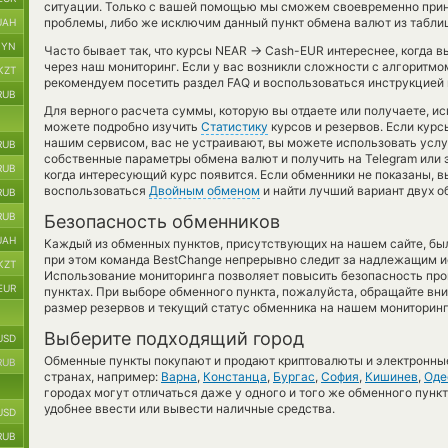
ситуации. Только с вашей помощью мы сможем своевременно при
проблемы, либо же исключим данный пункт обмена валют из табли
UAH
BYN
→
Часто бывает так, что курсы NEAR
Cash-EUR интереснее, когда в
через наш мониторинг. Если у вас возникли сложности с алгоритмо
KZT
рекомендуем посетить раздел FAQ и воспользоваться инструкцией 
RUB
Для верного расчета суммы, которую вы отдаете или получаете, и
можете подробно изучить
Статистику
курсов и резервов. Если кур
нашим сервисом, вас не устраивают, вы можете использовать усл
RUB
собственные параметры обмена валют и получить на Telegram или 
RUB
когда интересующий курс появится. Если обменники не показаны, в
воспользоваться
Двойным обменом
и найти лучший вариант двух 
RUB
RUB
Безопасность обменников
UAH
Каждый из обменных пунктов, присутствующих на нашем сайте, бы
при этом команда BestChange непрерывно следит за надлежащим и
KZT
Использование мониторинга позволяет повысить безопасность пр
EUR
пунктах. При выборе обменного пункта, пожалуйста, обращайте вн
размер резервов и текущий статус обменника на нашем мониторинг
Выберите подходящий город
USD
Обменные пункты покупают и продают криптовалюты и электронные
RUB
странах, например:
Варна
,
Констанца
,
Бургас
,
София
,
Кишинев
,
Оде
городах могут отличаться даже у одного и того же обменного пункт
удобнее ввести или вывести наличные средства.
USD
RUB