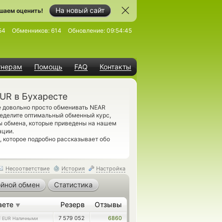
На новый сайт
шаем оценить!
54
Обменников:
614
Обновление:
09:54:45
тнерам
Помощь
FAQ
Контакты
UR в Бухаресте
е довольно просто обменивать NEAR
ределите оптимальный обменный курс,
ты обмена, которые приведены на нашем
ации.
, которое подробно рассказывает обо
Несоответствие
История
Настройка
йной обмен
Статистика
аете
Резерв
Отзывы
▼
1
7 579 052
6860
EUR Наличными