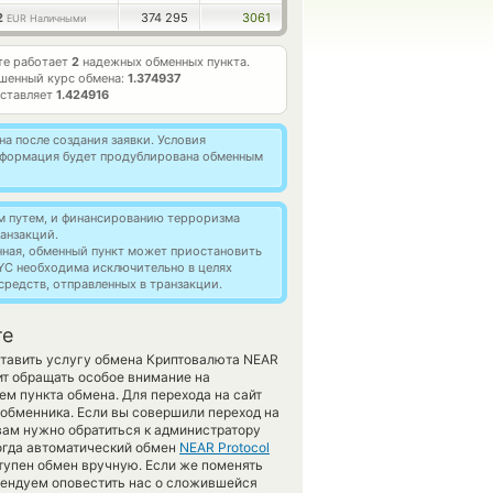
2
374 295
3061
EUR Наличными
те работает
2
надежных обменных пункта.
шенный курс обмена:
1.374937
оставляет
1.424916
а после создания заявки. Условия
информация будет продублирована обменным
м путем, и финансированию терроризма
анзакций.
нная, обменный пункт может приостановить
YC необходима исключительно в целях
редств, отправленных в транзакции.
те
оставить услугу обмена Криптовалюта NEAR
ит обращать особое внимание на
ем пункта обмена. Для перехода на сайт
 обменника. Если вы совершили переход на
вам нужно обратиться к администратору
когда автоматический обмен
NEAR Protocol
тупен обмен вручную. Если же поменять
комендуем оповестить нас о сложившейся