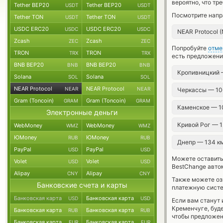
вероятно, что тр
Tether BEP20
Tether BEP20
USDT
USDT
Посмотрите напр
Tether TON
Tether TON
USDT
USDT
USDC ERC20
USDC ERC20
USDC
USDC
NEAR Protocol 
Zcash
Zcash
ZEC
ZEC
Попробуйте
отме
TRON
TRON
TRX
TRX
есть предложени
BNB BEP20
BNB BEP20
BNB
BNB
Кропивницкий 
Solana
Solana
SOL
SOL
NEAR Protocol
NEAR Protocol
NEAR
NEAR
Черкассы — 10
Gram (Toncoin)
Gram (Toncoin)
GRAM
GRAM
Каменское — 1
Электронные деньги
Кривой Рог — 
WebMoney
WebMoney
WMZ
WMZ
ЮMoney
ЮMoney
RUB
RUB
Днепр — 134 к
PayPal
PayPal
USD
USD
Можете оставит
Volet
Volet
USD
USD
BestChange авто
Alipay
Alipay
CNY
CNY
Также можете о
Банковские счета и карты
платежную систе
Банковская карта
Банковская карта
USD
USD
Если вам станут
Кременчуге, буд
Банковская карта
Банковская карта
RUB
RUB
чтобы предложен
Банковская карта
Банковская карта
EUR
EUR