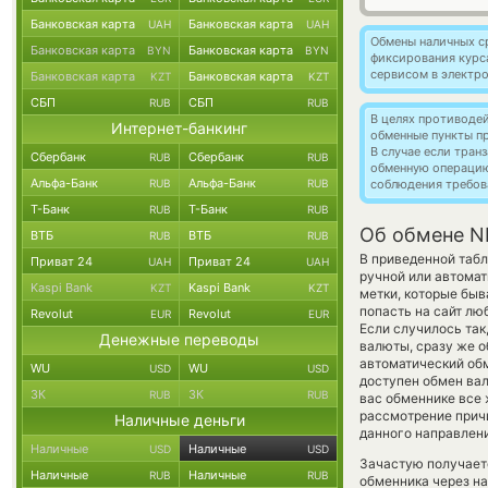
Банковская карта
Банковская карта
UAH
UAH
Обмены наличных с
Банковская карта
Банковская карта
BYN
BYN
фиксирования курс
сервисом в электр
Банковская карта
Банковская карта
KZT
KZT
СБП
СБП
RUB
RUB
В целях противоде
Интернет-банкинг
обменные пункты п
В случае если тра
Сбербанк
Сбербанк
RUB
RUB
обменную операци
Альфа-Банк
Альфа-Банк
RUB
RUB
соблюдения требов
Т-Банк
Т-Банк
RUB
RUB
Об обмене NE
ВТБ
ВТБ
RUB
RUB
В приведенной табл
Приват 24
Приват 24
UAH
UAH
ручной или автома
Kaspi Bank
Kaspi Bank
KZT
KZT
метки, которые быв
попасть на сайт лю
Revolut
Revolut
EUR
EUR
Если случилось так
Денежные переводы
валюты, сразу же о
автоматический о
WU
WU
USD
USD
доступен обмен вал
ЗК
ЗК
RUB
RUB
вас обменнике все 
рассмотрение причи
Наличные деньги
данного направлен
Наличные
Наличные
USD
USD
Зачастую получаетс
Наличные
Наличные
RUB
RUB
обменника через на