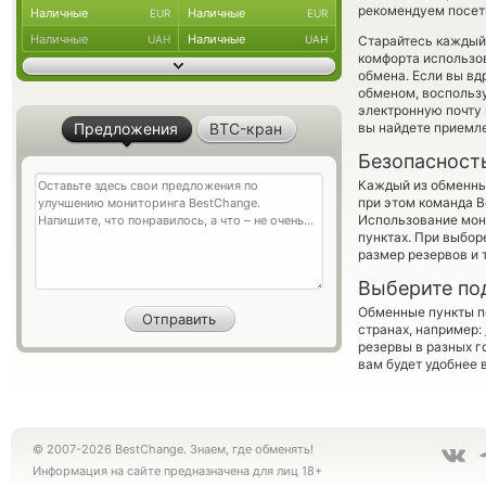
рекомендуем посети
Наличные
Наличные
EUR
EUR
Наличные
Наличные
UAH
UAH
Старайтесь каждый
комфорта использов
обмена. Если вы вд
обменом, воспольз
электронную почту 
Предложения
BTC-кран
вы найдете приемле
Безопасност
Каждый из обменны
при этом команда 
Использование мон
пунктах. При выбор
размер резервов и 
Выберите по
Обменные пункты по
странах, например:
резервы в разных г
вам будет удобнее 
© 2007-2026 BestChange. Знаем, где обменять!
Информация на сайте предназначена для лиц 18+