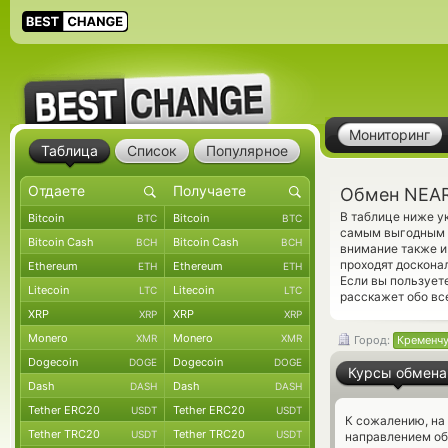
Мониторинг
Таблица
Список
Популярное
Обмен NEAR
В таблице ниже у
Bitcoin
Bitcoin
BTC
BTC
самым выгодным к
Bitcoin Cash
Bitcoin Cash
BCH
BCH
внимание также и
проходят доскона
Ethereum
Ethereum
ETH
ETH
Если вы пользует
Litecoin
Litecoin
LTC
LTC
расскажет обо вс
XRP
XRP
XRP
XRP
Monero
Monero
XMR
XMR
Город:
Кременчу
Dogecoin
Dogecoin
DOGE
DOGE
Курсы обмена
Dash
Dash
DASH
DASH
Tether ERC20
Tether ERC20
USDT
USDT
К сожалению, на
Tether TRC20
Tether TRC20
USDT
USDT
направлением об