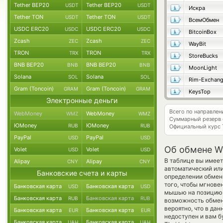
Tether BEP20
Tether BEP20
USDT
USDT
Искра
Tether TON
Tether TON
USDT
USDT
ВсемОбмен
USDC ERC20
USDC ERC20
USDC
USDC
BitcoinBox
Zcash
Zcash
ZEC
ZEC
WayBit
TRON
TRON
TRX
TRX
StoreBucks
BNB BEP20
BNB BEP20
BNB
BNB
MoonLight
Solana
Solana
SOL
SOL
Rim-Exchan
Gram (Toncoin)
Gram (Toncoin)
GRAM
GRAM
KeysTop
Электронные деньги
Всего по направле
WebMoney
WebMoney
WMZ
WMZ
Суммарный резерв
ЮMoney
ЮMoney
RUB
RUB
Официальный курс
PayPal
PayPal
USD
USD
Об обмене Wir
Volet
Volet
USD
USD
В таблице вы имеет
Alipay
Alipay
CNY
CNY
автоматический ил
Банковские счета и карты
определении обменн
того, чтобы мгнове
Банковская карта
Банковская карта
USD
USD
мышью на позицию с
Банковская карта
Банковская карта
RUB
RUB
возможность обменя
вероятно, что в да
Банковская карта
Банковская карта
EUR
EUR
недоступен и вам бу
Банковская карта
Банковская карта
UAH
UAH