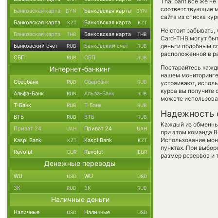
Thai baht все же н
соответствующие м
Банковская карта
Банковская карта
BYN
BYN
сайта из списка ку
Банковская карта
Банковская карта
KZT
KZT
Не стоит забывать,
Банковская карта
Банковская карта
THB
THB
Card-THB могут быт
Банковский счет
Банковский счет
деньги подобным сп
RUB
RUB
расположенной в ра
СБП
СБП
RUB
RUB
Постарайтесь кажд
Интернет-банкинг
нашем мониторинге
Сбербанк
Сбербанк
RUB
RUB
устраивают, испол
курса вы получите 
Альфа-Банк
Альфа-Банк
RUB
RUB
можете использов
Т-Банк
Т-Банк
RUB
RUB
Надежность 
ВТБ
ВТБ
RUB
RUB
Каждый из обменны
Приват 24
Приват 24
UAH
UAH
при этом команда 
Использование мон
Kaspi Bank
Kaspi Bank
KZT
KZT
пунктах. При выбор
Revolut
Revolut
EUR
EUR
размер резервов и 
Денежные переводы
WU
WU
USD
USD
ЗК
ЗК
RUB
RUB
Наличные деньги
Наличные
Наличные
USD
USD