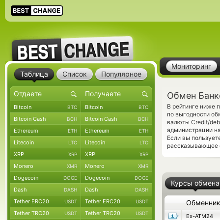
Мониторинг
Таблица
Список
Популярное
Обмен Банк
В рейтинге ниже 
Bitcoin
Bitcoin
BTC
BTC
по выгодности об
Bitcoin Cash
Bitcoin Cash
BCH
BCH
валюты Credit/de
администрации на
Ethereum
Ethereum
ETH
ETH
Если вы пользует
Litecoin
Litecoin
LTC
LTC
рассказывающее о
XRP
XRP
XRP
XRP
Monero
Monero
XMR
XMR
Dogecoin
Dogecoin
DOGE
DOGE
Курсы обмена
Dash
Dash
DASH
DASH
Tether ERC20
Tether ERC20
USDT
USDT
Обменни
Tether TRC20
Tether TRC20
USDT
USDT
Ex-ATM24