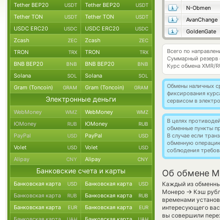
Tether BEP20
Tether BEP20
USDT
USDT
N-Obmen
Tether TON
Tether TON
USDT
USDT
AvanChange
USDC ERC20
USDC ERC20
USDC
USDC
GoldenGate
Zcash
Zcash
ZEC
ZEC
Всего по направле
TRON
TRON
TRX
TRX
Суммарный резерв
BNB BEP20
BNB BEP20
BNB
BNB
Курс обмена
XMR/R
Solana
Solana
SOL
SOL
Обмены наличных с
Gram (Toncoin)
Gram (Toncoin)
GRAM
GRAM
фиксирования курс
Электронные деньги
сервисом в электр
WebMoney
WebMoney
WMZ
WMZ
В целях противоде
ЮMoney
ЮMoney
RUB
RUB
обменные пункты п
PayPal
PayPal
В случае если тра
USD
USD
обменную операци
Volet
Volet
USD
USD
соблюдения требов
Alipay
Alipay
CNY
CNY
Банковские счета и карты
Об обмене M
Банковская карта
Банковская карта
Каждый из обменных
USD
USD
→
Монеро
Кэш рубл
Банковская карта
Банковская карта
RUB
RUB
временами установл
Банковская карта
Банковская карта
интересующего вас 
EUR
EUR
вы совершили перех
Банковская карта
Банковская карта
UAH
UAH