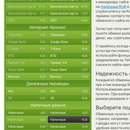
к менеджеру сайта
Банковская карта
Банковская карта
на
Наличные RUB
в
BYN
BYN
cryptocurrency на 
Банковская карта
Банковская карта
KZT
KZT
примем соответств
СБП
СБП
обменного сайта из
RUB
RUB
Интернет-банкинг
Зачастую получает
пункта обмена валю
Сбербанк
Сбербанк
RUB
RUB
денег, мы советуем
Альфа-Банк
Альфа-Банк
RUB
RUB
Старайтесь всегда
Т-Банк
Т-Банк
RUB
RUB
услугам постоянно
используйте функ
ВТБ
ВТБ
RUB
RUB
уведомление на Tel
Приват 24
Приват 24
UAH
UAH
сможете найти наил
Kaspi Bank
Kaspi Bank
KZT
KZT
Надежность 
Revolut
Revolut
EUR
EUR
Каждый из обменны
Денежные переводы
при этом команда 
Использование мон
WU
WU
USD
USD
пунктах. При выбор
ЗК
ЗК
RUB
RUB
размер резервов и 
Наличные деньги
Выберите по
Наличные
Наличные
USD
USD
Обменные пункты по
странах, например:
Наличные
Наличные
RUB
RUB
городах могут отли
Наличные
Наличные
EUR
EUR
удобнее ввести или