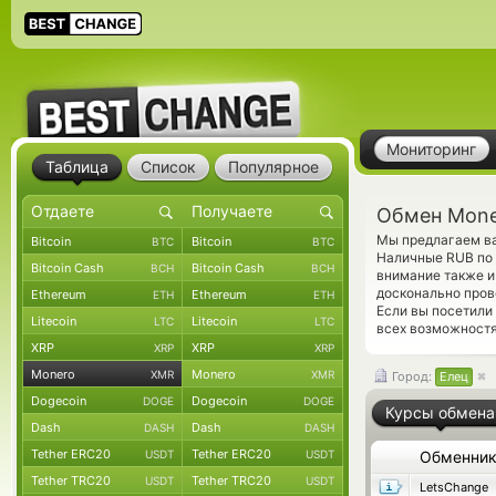
Мониторинг
Таблица
Список
Популярное
Обмен Mone
Мы предлагаем ва
Bitcoin
Bitcoin
BTC
BTC
Наличные RUB по 
Bitcoin Cash
Bitcoin Cash
BCH
BCH
внимание также и
досконально пров
Ethereum
Ethereum
ETH
ETH
Если вы посетили
Litecoin
Litecoin
LTC
LTC
всех возможностя
XRP
XRP
XRP
XRP
Monero
Monero
XMR
XMR
Город:
Елец
Dogecoin
Dogecoin
DOGE
DOGE
Курсы обмена
Dash
Dash
DASH
DASH
Tether ERC20
Tether ERC20
USDT
USDT
Обменни
Tether TRC20
Tether TRC20
USDT
USDT
LetsChange